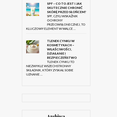
SPF – CO TO JEST I JAK
SKUTECZNIE CHRONIĆ
SKÓRĘ PRZED SŁOŃCEM?
SPF, CZYLI WSKAŹNIK
OCHRONY
PRZECIWSŁONECZNEJ, TO
KLUCZOWY ELEMENT W WALCE …
TLENEK CYNKU W
KOSMETYKACH –
WŁAŚCIWOŚCI,
DZIAŁANIE I
BEZPIECZEŃSTWO
TLENEK CYNKU TO
NIEZWYKLE WSZECHSTRONNY
SKŁADNIK, KTÓRY ZYSKAŁ SOBIE
UZNANIE …
Archiwa