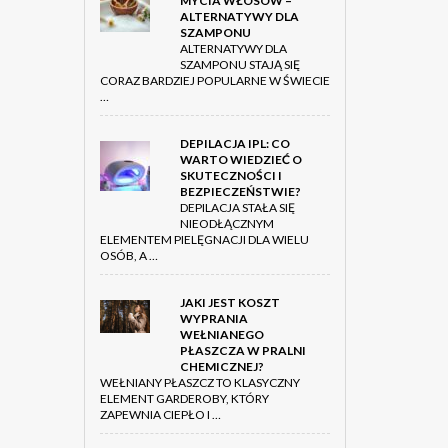
MYCIA WŁOSÓW –
ALTERNATYWY DLA
SZAMPONU
ALTERNATYWY DLA
SZAMPONU STAJĄ SIĘ
CORAZ BARDZIEJ POPULARNE W ŚWIECIE
…
DEPILACJA IPL: CO
WARTO WIEDZIEĆ O
SKUTECZNOŚCI I
BEZPIECZEŃSTWIE?
DEPILACJA STAŁA SIĘ
NIEODŁĄCZNYM
ELEMENTEM PIELĘGNACJI DLA WIELU
OSÓB, A …
JAKI JEST KOSZT
WYPRANIA
WEŁNIANEGO
PŁASZCZA W PRALNI
CHEMICZNEJ?
WEŁNIANY PŁASZCZ TO KLASYCZNY
ELEMENT GARDEROBY, KTÓRY
ZAPEWNIA CIEPŁO I …