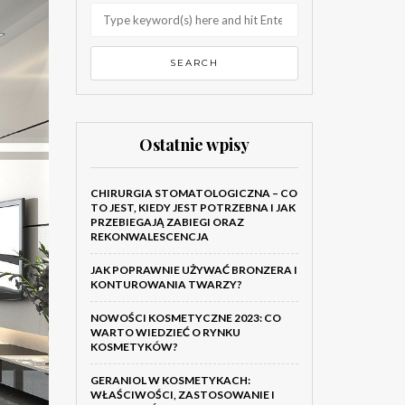
Ostatnie wpisy
CHIRURGIA STOMATOLOGICZNA – CO
TO JEST, KIEDY JEST POTRZEBNA I JAK
PRZEBIEGAJĄ ZABIEGI ORAZ
REKONWALESCENCJA
JAK POPRAWNIE UŻYWAĆ BRONZERA I
KONTUROWANIA TWARZY?
NOWOŚCI KOSMETYCZNE 2023: CO
WARTO WIEDZIEĆ O RYNKU
KOSMETYKÓW?
GERANIOL W KOSMETYKACH:
WŁAŚCIWOŚCI, ZASTOSOWANIE I