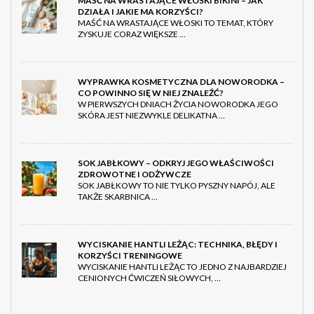
MAŚĆ NA WRASTAJĄCE WŁOSKI BIKINI – JAK
DZIAŁA I JAKIE MA KORZYŚCI?
MAŚĆ NA WRASTAJĄCE WŁOSKI TO TEMAT, KTÓRY
ZYSKUJE CORAZ WIĘKSZE …
WYPRAWKA KOSMETYCZNA DLA NOWORODKA –
CO POWINNO SIĘ W NIEJ ZNALEŹĆ?
W PIERWSZYCH DNIACH ŻYCIA NOWORODKA JEGO
SKÓRA JEST NIEZWYKLE DELIKATNA …
SOK JABŁKOWY – ODKRYJ JEGO WŁAŚCIWOŚCI
ZDROWOTNE I ODŻYWCZE
SOK JABŁKOWY TO NIE TYLKO PYSZNY NAPÓJ, ALE
TAKŻE SKARBNICA …
WYCISKANIE HANTLI LEŻĄC: TECHNIKA, BŁĘDY I
KORZYŚCI TRENINGOWE
WYCISKANIE HANTLI LEŻĄC TO JEDNO Z NAJBARDZIEJ
CENIONYCH ĆWICZEŃ SIŁOWYCH, …