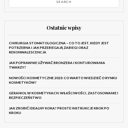
Ostatnie wpisy
CHIRURGIA STOMATOLOGICZNA – CO TO JEST, KIEDY JEST
POTRZEBNA I JAK PRZEBIEGAJĄ ZABIEGI ORAZ
REKONWALESCENCJA
JAK POPRAWNIE UŻYWAĆ BRONZERA I KONTUROWANIA
TWARZY?
NOWOŚCI KOSMETYCZNE 2023: CO WARTO WIEDZIEĆ O RYNKU
KOSMETYKÓW?
GERANIOL W KOSMETYKACH: WŁAŚCIWOŚCI, ZASTOSOWANIE I
BEZPIECZEŃSTWO
JAK ZROBIĆ IDEALNY KOKA? PROSTE INSTRUKCJE KROK PO
KROKU