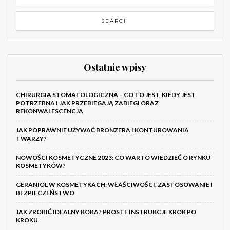
Ostatnie wpisy
CHIRURGIA STOMATOLOGICZNA – CO TO JEST, KIEDY JEST
POTRZEBNA I JAK PRZEBIEGAJĄ ZABIEGI ORAZ
REKONWALESCENCJA
JAK POPRAWNIE UŻYWAĆ BRONZERA I KONTUROWANIA
TWARZY?
NOWOŚCI KOSMETYCZNE 2023: CO WARTO WIEDZIEĆ O RYNKU
KOSMETYKÓW?
GERANIOL W KOSMETYKACH: WŁAŚCIWOŚCI, ZASTOSOWANIE I
BEZPIECZEŃSTWO
JAK ZROBIĆ IDEALNY KOKA? PROSTE INSTRUKCJE KROK PO
KROKU