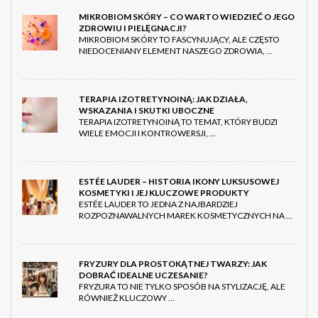
MIKROBIOM SKÓRY – CO WARTO WIEDZIEĆ O JEGO
ZDROWIU I PIELĘGNACJI?
MIKROBIOM SKÓRY TO FASCYNUJĄCY, ALE CZĘSTO
NIEDOCENIANY ELEMENT NASZEGO ZDROWIA, …
TERAPIA IZOTRETYNOINĄ: JAK DZIAŁA,
WSKAZANIA I SKUTKI UBOCZNE
TERAPIA IZOTRETYNOINĄ TO TEMAT, KTÓRY BUDZI
WIELE EMOCJI I KONTROWERSJI, …
ESTÉE LAUDER – HISTORIA IKONY LUKSUSOWEJ
KOSMETYKI I JEJ KLUCZOWE PRODUKTY
ESTÉE LAUDER TO JEDNA Z NAJBARDZIEJ
ROZPOZNAWALNYCH MAREK KOSMETYCZNYCH NA …
FRYZURY DLA PROSTOKĄTNEJ TWARZY: JAK
DOBRAĆ IDEALNE UCZESANIE?
FRYZURA TO NIE TYLKO SPOSÓB NA STYLIZACJĘ, ALE
RÓWNIEŻ KLUCZOWY …