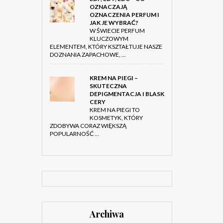
OZNACZAJĄ
OZNACZENIA PERFUM I
JAK JE WYBRAĆ?
W ŚWIECIE PERFUM
KLUCZOWYM
ELEMENTEM, KTÓRY KSZTAŁTUJE NASZE
DOZNANIA ZAPACHOWE, …
KREM NA PIEGI –
SKUTECZNA
DEPIGMENTACJA I BLASK
CERY
KREM NA PIEGI TO
KOSMETYK, KTÓRY
ZDOBYWA CORAZ WIĘKSZĄ
POPULARNOŚĆ …
Archiwa