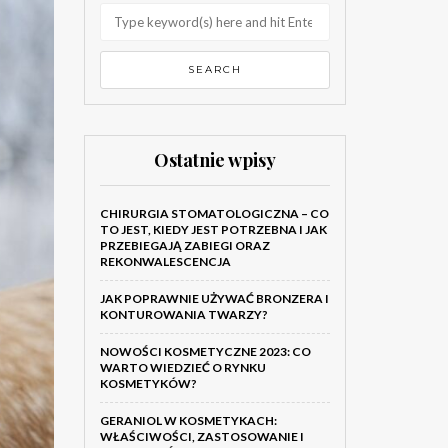
Ostatnie wpisy
CHIRURGIA STOMATOLOGICZNA – CO
TO JEST, KIEDY JEST POTRZEBNA I JAK
PRZEBIEGAJĄ ZABIEGI ORAZ
REKONWALESCENCJA
JAK POPRAWNIE UŻYWAĆ BRONZERA I
KONTUROWANIA TWARZY?
NOWOŚCI KOSMETYCZNE 2023: CO
WARTO WIEDZIEĆ O RYNKU
KOSMETYKÓW?
GERANIOL W KOSMETYKACH:
WŁAŚCIWOŚCI, ZASTOSOWANIE I