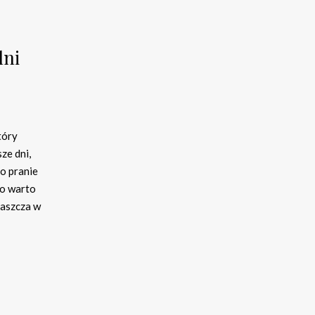
lni
tóry
ze dni,
go pranie
o warto
łaszcza w