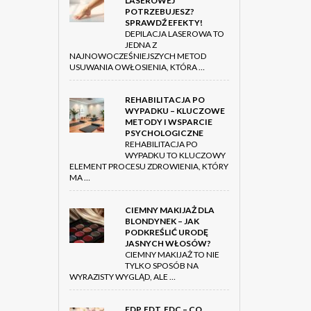
LASEROWEJ
POTRZEBUJESZ?
SPRAWDŹ EFEKTY!
DEPILACJA LASEROWA TO
JEDNA Z
NAJNOWOCZEŚNIEJSZYCH METOD
USUWANIA OWŁOSIENIA, KTÓRA …
REHABILITACJA PO
WYPADKU – KLUCZOWE
METODY I WSPARCIE
PSYCHOLOGICZNE
REHABILITACJA PO
WYPADKU TO KLUCZOWY
ELEMENT PROCESU ZDROWIENIA, KTÓRY
MA …
CIEMNY MAKIJAŻ DLA
BLONDYNEK – JAK
PODKREŚLIĆ URODĘ
JASNYCH WŁOSÓW?
CIEMNY MAKIJAŻ TO NIE
TYLKO SPOSÓB NA
WYRAZISTY WYGLĄD, ALE …
EDP, EDT, EDC – CO