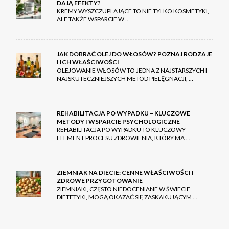
DAJĄ EFEKTY?
KREMY WYSZCZUPLAJĄCE TO NIE TYLKO KOSMETYKI,
ALE TAKŻE WSPARCIE W …
JAK DOBRAĆ OLEJ DO WŁOSÓW? POZNAJ RODZAJE
I ICH WŁAŚCIWOŚCI
OLEJOWANIE WŁOSÓW TO JEDNA Z NAJSTARSZYCH I
NAJSKUTECZNIEJSZYCH METOD PIELĘGNACJI, …
REHABILITACJA PO WYPADKU – KLUCZOWE
METODY I WSPARCIE PSYCHOLOGICZNE
REHABILITACJA PO WYPADKU TO KLUCZOWY
ELEMENT PROCESU ZDROWIENIA, KTÓRY MA …
ZIEMNIAK NA DIECIE: CENNE WŁAŚCIWOŚCI I
ZDROWE PRZYGOTOWANIE
ZIEMNIAKI, CZĘSTO NIEDOCENIANE W ŚWIECIE
DIETETYKI, MOGĄ OKAZAĆ SIĘ ZASKAKUJĄCYM …