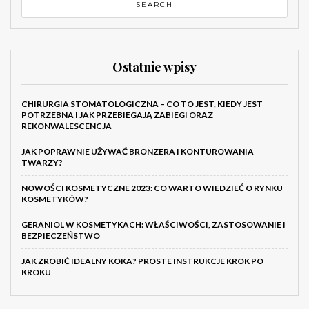
Ostatnie wpisy
CHIRURGIA STOMATOLOGICZNA – CO TO JEST, KIEDY JEST
POTRZEBNA I JAK PRZEBIEGAJĄ ZABIEGI ORAZ
REKONWALESCENCJA
JAK POPRAWNIE UŻYWAĆ BRONZERA I KONTUROWANIA
TWARZY?
NOWOŚCI KOSMETYCZNE 2023: CO WARTO WIEDZIEĆ O RYNKU
KOSMETYKÓW?
GERANIOL W KOSMETYKACH: WŁAŚCIWOŚCI, ZASTOSOWANIE I
BEZPIECZEŃSTWO
JAK ZROBIĆ IDEALNY KOKA? PROSTE INSTRUKCJE KROK PO
KROKU