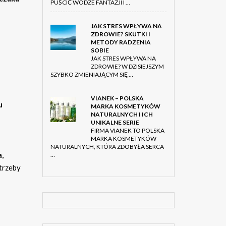
PUŚCIĆ WODZE FANTAZJI I …
JAK STRES WPŁYWA NA
ZDROWIE? SKUTKI I
METODY RADZENIA
SOBIE
JAK STRES WPŁYWA NA
ZDROWIE? W DZISIEJSZYM
SZYBKO ZMIENIAJĄCYM SIĘ …
VIANEK – POLSKA
u
MARKA KOSMETYKÓW
NATURALNYCH I ICH
UNIKALNE SERIE
FIRMA VIANEK TO POLSKA
MARKA KOSMETYKÓW
NATURALNYCH, KTÓRA ZDOBYŁA SERCA
a
,
…
trzeby