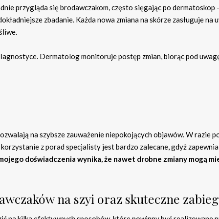
adnie przygląda się brodawczakom, często sięgając po dermatoskop 
h dokładniejsze zbadanie. Każda nowa zmiana na skórze zasługuje na
śliwe.
iagnostyce. Dermatolog monitoruje postęp zmian, biorąc pod uwag
pozwalają na szybsze zauważenie niepokojących objawów. W razie po
korzystanie z porad specjalisty jest bardzo zalecane, gdyż zapewnia
mojego doświadczenia wynika, że nawet drobne zmiany mogą mi
awczaków na szyi oraz skuteczne zabieg
ć na kilka efektywnych sposobów, które powinny być realizowane p