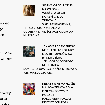
SIARKA ORGANICZNA
NA WŁOSY –
WŁAŚCIWOŚCI I
KORZYŚCI DLA
ZDROWIA
liwość
SIARKA ORGANICZNA,
CHOĆ CZĘSTO POMIJANA W
ego
CODZIENNEJ PIELĘGNACJI, ODGRYWA
ach
KLUCZOWĄ …
JAK WYBRAĆ DOBREGO
MECHANIKA? PORADY
omfortu.
DLA KIEROWCÓW NA
RYNKU USŁUG
e zmiany
JAK WYBRAĆ DOBREGO
.
MECHANIKA
SAMOCHODOWEGO? KAŻDY KIEROWCA
WIE, JAK KLUCZOWE …
KREATYWNE MAKIJAŻE
HALLOWEENOWE DLA
DZIECI – POMYSŁY I
wotwory
PORADY
ortu,
HALLOWEEN TO CZAS,
KIEDY DZIECI MOGĄ
czaka