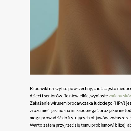
Brodawki na szyi to powszechny, choć często niedo
dzieci i seniorów. Te niewielkie, wyniosłe
zmiany skó
Zakażenie wirusem brodawczaka ludzkiego (HPV) jest
zrozumieć, jak można im zapobiegać oraz jakie metod
mogą prowadzić do irytujących objawów, zwłaszcza w o
Warto zatem przyjrzeć się temu problemowi bliżej, ab