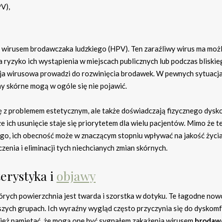
V),
 wirusem brodawczaka ludzkiego (HPV). Ten zaraźliwy wirus ma moż
a ryzyko ich wystąpienia w miejscach publicznych lub podczas bliski
kcja wirusowa prowadzi do rozwinięcia brodawek. W pewnych sytuacj
ny skórne mogą w ogóle się nie pojawić.
ię z problemem estetycznym, ale także doświadczają fizycznego dysk
 ich usunięcie staje się priorytetem dla wielu pacjentów. Mimo że t
o, ich obecność może w znaczącym stopniu wpływać na jakość życia
enia i eliminacji tych niechcianych zmian skórnych.
erystyka i
objawy
tórych powierzchnia jest twarda i szorstka w dotyku. Te łagodne no
zych grupach. Ich wyraźny wygląd często przyczynia się do dyskomf
nież pamiętać, że mogą one być sygnałem zakażenia wirusem
brodaw