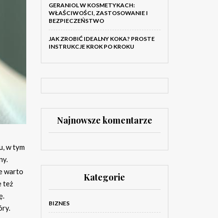
GERANIOL W KOSMETYKACH:
WŁAŚCIWOŚCI, ZASTOSOWANIE I
BEZPIECZEŃSTWO
JAK ZROBIĆ IDEALNY KOKA? PROSTE
INSTRUKCJE KROK PO KROKU
Najnowsze komentarze
u, w tym
ny.
e warto
Kategorie
e też
ę.
BIZNES
óry.