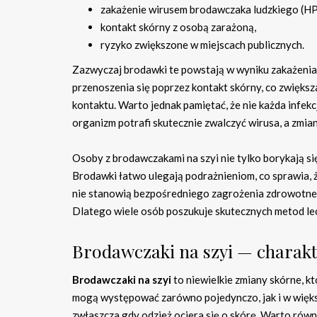
zakażenie wirusem brodawczaka ludzkiego (HP
kontakt skórny z osobą zarażoną,
ryzyko zwiększone w miejscach publicznych.
Zazwyczaj brodawki te powstają w wyniku zakażenia
przenoszenia się poprzez kontakt skórny, co zwiększ
kontaktu. Warto jednak pamiętać, że nie każda infe
organizm potrafi skutecznie zwalczyć wirusa, a zmia
Osoby z brodawczakami na szyi nie tylko borykają s
Brodawki łatwo ulegają podrażnieniom, co sprawia, że
nie stanowią bezpośredniego zagrożenia zdrowotneg
Dlatego wiele osób poszukuje skutecznych metod lecz
Brodawczaki na szyi — charakt
Brodawczaki na szyi
to niewielkie zmiany skórne, k
mogą występować zarówno pojedynczo, jak i w więks
zwłaszcza gdy odzież ociera się o skórę. Warto rów