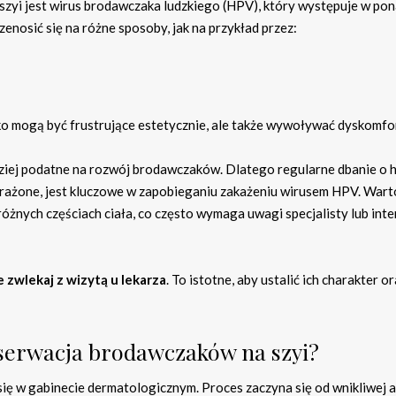
i jest wirus brodawczaka ludzkiego (HPV), który występuje w po
enosić się na różne sposoby, jak na przykład przez:
ylko mogą być frustrujące estetycznie, ale także wywoływać dyskomfo
ziej podatne na rozwój brodawczaków. Dlatego regularne dbanie o 
arażone, jest kluczowe w zapobieganiu zakażeniu wirusem HPV. Wart
óżnych częściach ciała, co często wymaga uwagi specjalisty lub inte
e zwlekaj z wizytą u lekarza
. To istotne, aby ustalić ich charakter o
bserwacja brodawczaków na szyi?
ę w gabinecie dermatologicznym. Proces zaczyna się od wnikliwej a