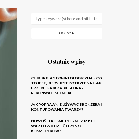
Ostatnie wpisy
CHIRURGIA STOMATOLOGICZNA – CO
TO JEST, KIEDY JEST POTRZEBNA I JAK
PRZEBIEGAJĄ ZABIEGI ORAZ
REKONWALESCENCJA
JAK POPRAWNIE UŻYWAĆ BRONZERA I
KONTUROWANIA TWARZY?
NOWOŚCI KOSMETYCZNE 2023: CO
WARTO WIEDZIEĆ O RYNKU
KOSMETYKÓW?