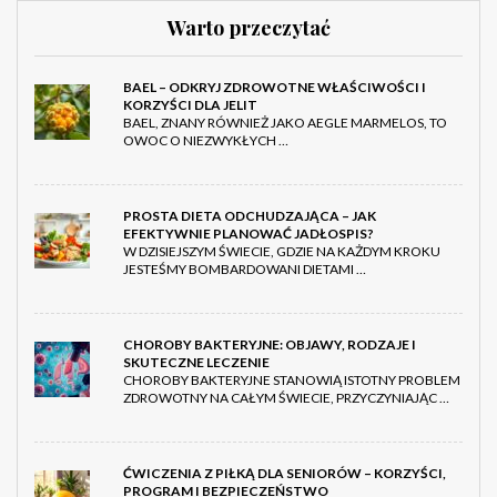
Warto przeczytać
BAEL – ODKRYJ ZDROWOTNE WŁAŚCIWOŚCI I
KORZYŚCI DLA JELIT
BAEL, ZNANY RÓWNIEŻ JAKO AEGLE MARMELOS, TO
OWOC O NIEZWYKŁYCH …
PROSTA DIETA ODCHUDZAJĄCA – JAK
EFEKTYWNIE PLANOWAĆ JADŁOSPIS?
W DZISIEJSZYM ŚWIECIE, GDZIE NA KAŻDYM KROKU
JESTEŚMY BOMBARDOWANI DIETAMI …
CHOROBY BAKTERYJNE: OBJAWY, RODZAJE I
SKUTECZNE LECZENIE
CHOROBY BAKTERYJNE STANOWIĄ ISTOTNY PROBLEM
ZDROWOTNY NA CAŁYM ŚWIECIE, PRZYCZYNIAJĄC …
ĆWICZENIA Z PIŁKĄ DLA SENIORÓW – KORZYŚCI,
PROGRAM I BEZPIECZEŃSTWO