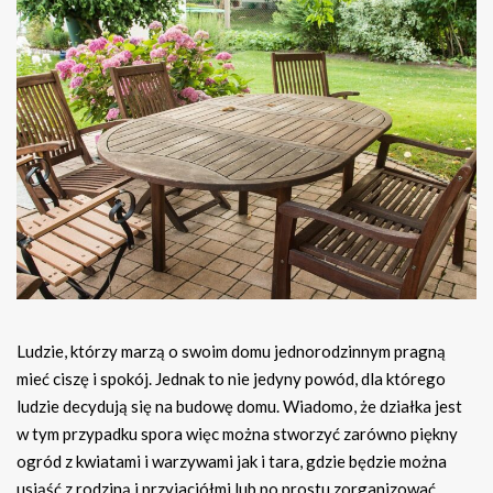
Ludzie, którzy marzą o swoim domu jednorodzinnym pragną
mieć ciszę i spokój. Jednak to nie jedyny powód, dla którego
ludzie decydują się na budowę domu. Wiadomo, że działka jest
w tym przypadku spora więc można stworzyć zarówno piękny
ogród z kwiatami i warzywami jak i tara, gdzie będzie można
usiąść z rodziną i przyjaciółmi lub po prostu zorganizować