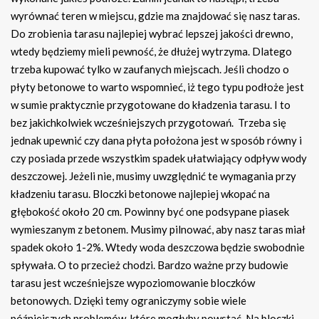
wyrównać teren w miejscu, gdzie ma znajdować się nasz taras.
Do zrobienia tarasu najlepiej wybrać lepszej jakości drewno,
wtedy będziemy mieli pewność, że dłużej wytrzyma. Dlatego
trzeba kupować tylko w zaufanych miejscach. Jeśli chodzo o
płyty betonowe to warto wspomnieć, iż tego typu podłoże jest
w sumie praktycznie przygotowane do kładzenia tarasu. I to
bez jakichkolwiek wcześniejszych przygotowań. Trzeba się
jednak upewnić czy dana płyta położona jest w sposób równy i
czy posiada przede wszystkim spadek ułatwiający odpływ wody
deszczowej. Jeżeli nie, musimy uwzględnić te wymagania przy
kładzeniu tarasu. Bloczki betonowe najlepiej wkopać na
głębokość około 20 cm. Powinny być one podsypane piasek
wymieszanym z betonem. Musimy pilnować, aby nasz taras miał
spadek około 1-2%. Wtedy woda deszczowa będzie swobodnie
spływała. O to przecież chodzi. Bardzo ważne przy budowie
tarasu jest wcześniejsze wypoziomowanie bloczków
betonowych. Dzięki temy ograniczymy sobie wiele
późniejszych problemów, które mogłyby powstać. Na bloczki