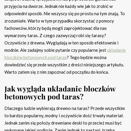
przyjęcia na dworze. Jednak nie każdy wie jak to zrobić w
odpowiedni sposób. Nie wszyscy się po prostu na tym znają. To
zrozumiałe. Warto w tym przypadku skorzystać z pomocy
fachowców, którzy będą mogli zaprojektować dla nas
wymarzony taras. Z czego zazwyczaj robi się tarasy?
Oczywiście z drewna. Wyglądają w ten sposób efektownie i
modnie. Ale zadajmy sobie pytanie czy popularne jest
układanie
bloczków betonowych pod taras
? Tego będzie można
dowiedzieć się przede wszystkim z dreści niniejszego artykułu.
Warto zatem się z nim zapoznać od początku do końca.
Jak wygląda układanie bloczków
betonowych pod taras?
Dlaczego ludzie wybierają drewno na taras? Przede wszystkim
to bardzo popularny, modny i oczywiście dość trwały materiał.
Jednak zanim się położy drewniane deski to przecież musi być
wykonane jakieś podłoże. Zanim jednak to nastąpi, trzeba