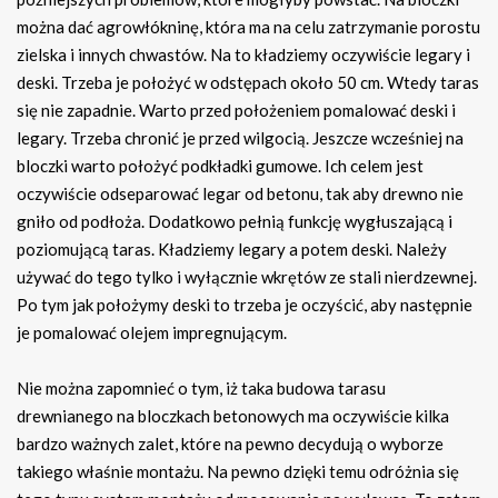
można dać agrowłókninę, która ma na celu zatrzymanie porostu
zielska i innych chwastów. Na to kładziemy oczywiście legary i
deski. Trzeba je położyć w odstępach około 50 cm. Wtedy taras
się nie zapadnie. Warto przed położeniem pomalować deski i
legary. Trzeba chronić je przed wilgocią. Jeszcze wcześniej na
bloczki warto położyć podkładki gumowe. Ich celem jest
oczywiście odseparować legar od betonu, tak aby drewno nie
gniło od podłoża. Dodatkowo pełnią funkcję wygłuszającą i
poziomującą taras. Kładziemy legary a potem deski. Należy
używać do tego tylko i wyłącznie wkrętów ze stali nierdzewnej.
Po tym jak położymy deski to trzeba je oczyścić, aby następnie
je pomalować olejem impregnującym.
Nie można zapomnieć o tym, iż taka budowa tarasu
drewnianego na bloczkach betonowych ma oczywiście kilka
bardzo ważnych zalet, które na pewno decydują o wyborze
takiego właśnie montażu. Na pewno dzięki temu odróżnia się