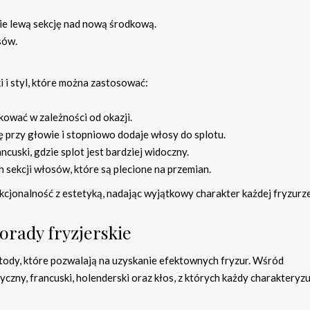
ie lewą sekcję nad nową środkową.
sów.
 i styl, które można zastosować:
kować w zależności od okazji.
ię przy głowie i stopniowo dodaje włosy do splotu.
cuski, gdzie splot jest bardziej widoczny.
h sekcji włosów, które są plecione na przemian.
cjonalność z estetyką, nadając wyjątkowy charakter każdej fryzurze
orady fryzjerskie
tody, które pozwalają na uzyskanie efektownych fryzur. Wśród
czny, francuski, holenderski oraz kłos, z których każdy charakteryzu