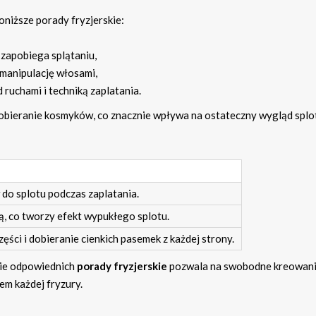
niższe porady fryzjerskie:
 zapobiega splątaniu,
 manipulację włosami,
 ruchami i techniką zaplatania.
bieranie kosmyków, co znacznie wpływa na ostateczny wygląd splo
do splotu podczas zaplatania.
, co tworzy efekt wypukłego splotu.
ęści i dobieranie cienkich pasemek z każdej strony.
ie odpowiednich
porady fryzjerskie
pozwala na swobodne kreowan
em każdej fryzury.