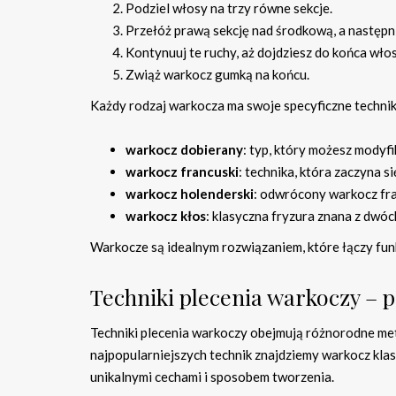
Podziel włosy na trzy równe sekcje.
Przełóż prawą sekcję nad środkową, a następn
Kontynuuj te ruchy, aż dojdziesz do końca wło
Zwiąż warkocz gumką na końcu.
Każdy rodzaj warkocza ma swoje specyficzne techniki
warkocz dobierany
: typ, który możesz modyfi
warkocz francuski
: technika, która zaczyna s
warkocz holenderski
: odwrócony warkocz fran
warkocz kłos
: klasyczna fryzura znana z dwóc
Warkocze są idealnym rozwiązaniem, które łączy funk
Techniki plecenia warkoczy – p
Techniki plecenia warkoczy obejmują różnorodne me
najpopularniejszych technik znajdziemy warkocz klasy
unikalnymi cechami i sposobem tworzenia.