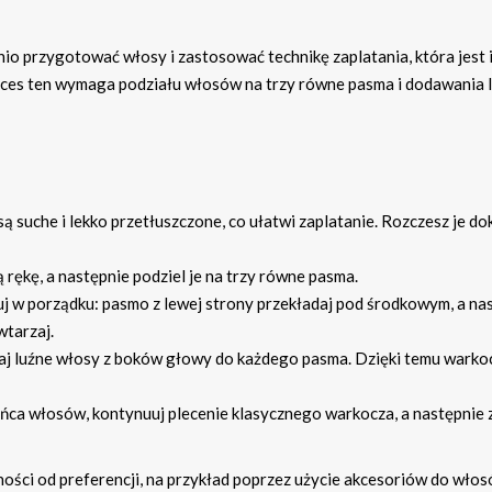
nio przygotować włosy i zastosować technikę zaplatania, która jest 
roces ten wymaga podziału włosów na trzy równe pasma i dodawania 
ą suche i lekko przetłuszczone, co ułatwi zaplatanie. Rozczesz je do
 rękę, a następnie podziel je na trzy równe pasma.
 w porządku: pasmo z lewej strony przekładaj pod środkowym, a na
tarzaj.
aj luźne włosy z boków głowy do każdego pasma. Dzięki temu warko
ńca włosów, kontynuuj plecenie klasycznego warkocza, a następnie 
ści od preferencji, na przykład poprzez użycie akcesoriów do włos