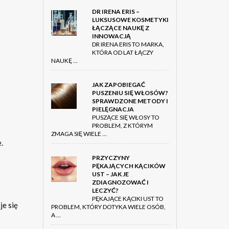
DR IRENA ERIS –
LUKSUSOWE KOSMETYKI
ŁĄCZĄCE NAUKĘ Z
INNOWACJĄ
DR IRENA ERIS TO MARKA,
KTÓRA OD LAT ŁĄCZY
NAUKĘ …
JAK ZAPOBIEGAĆ
PUSZENIU SIĘ WŁOSÓW?
SPRAWDZONE METODY I
PIELĘGNACJA
PUSZĄCE SIĘ WŁOSY TO
PROBLEM, Z KTÓRYM
ZMAGA SIĘ WIELE …
.
PRZYCZYNY
PĘKAJĄCYCH KĄCIKÓW
UST – JAK JE
ZDIAGNOZOWAĆ I
LECZYĆ?
PĘKAJĄCE KĄCIKI UST TO
je się
PROBLEM, KTÓRY DOTYKA WIELE OSÓB,
A …