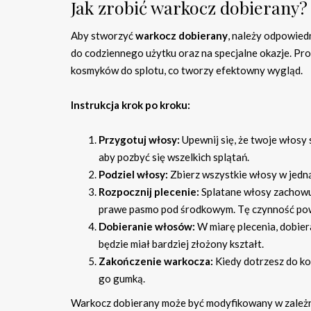
Jak zrobić warkocz dobierany?
Aby stworzyć
warkocz dobierany
, należy odpowied
do codziennego użytku oraz na specjalne okazje. P
kosmyków do splotu, co tworzy efektowny wygląd.
Instrukcja krok po kroku:
Przygotuj włosy:
Upewnij się, że twoje włosy s
aby pozbyć się wszelkich splątań.
Podziel włosy:
Zbierz wszystkie włosy w jedną
Rozpocznij plecenie:
Splatane włosy zachowuj
prawe pasmo pod środkowym. Tę czynność pow
Dobieranie włosów:
W miarę plecenia, dobier
będzie miał bardziej złożony kształt.
Zakończenie warkocza:
Kiedy dotrzesz do ko
go gumką.
Warkocz dobierany może być modyfikowany w zależno