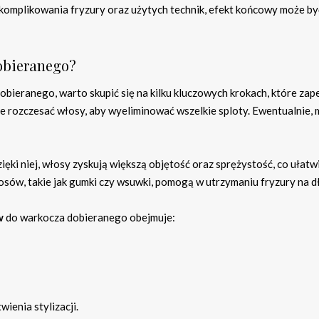
skomplikowania fryzury oraz użytych technik, efekt końcowy może by
obieranego?
ieranego, warto skupić się na kilku kluczowych krokach, które zap
ie rozczesać włosy, aby wyeliminować wszelkie sploty. Ewentualnie,
ęki niej, włosy zyskują większą objętość oraz sprężystość, co ułatw
ów, takie jak gumki czy wsuwki, pomogą w utrzymaniu fryzury na dł
w
do warkocza dobieranego obejmuje:
ienia stylizacji.