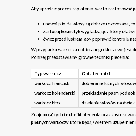
Aby uprościć proces zaplatania, warto zastosować po
upewnij się, że włosy są dobrze rozczesane, co
zastosuj kosmetyk wygładzający, który ułatwi
ćwicz przed lustrem, aby poprawić kontrolę nad
W przypadku warkocza dobieranego kluczowe jest do
Poniżej przedstawiamy główne techniki plecenia:
Typ warkocza
Opis techniki
warkocz francuski
dobieranie luźnych włosów 
warkocz holenderski
przekładanie pasm pod sobą
warkocz kłos
dzielenie włosów na dwie cz
Znajomość tych
techniki plecenia
oraz zastosowan
pięknych warkoczy, które będą świetnym uzupełnieni