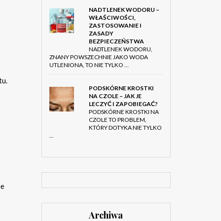
NADTLENEK WODORU –
WŁAŚCIWOŚCI,
ZASTOSOWANIE I
ZASADY
BEZPIECZEŃSTWA
NADTLENEK WODORU,
ZNANY POWSZECHNIE JAKO WODA
UTLENIONA, TO NIE TYLKO …
tu.
PODSKÓRNE KROSTKI
NA CZOLE – JAK JE
LECZYĆ I ZAPOBIEGAĆ?
PODSKÓRNE KROSTKI NA
CZOLE TO PROBLEM,
KTÓRY DOTYKA NIE TYLKO
…
ie
Archiwa