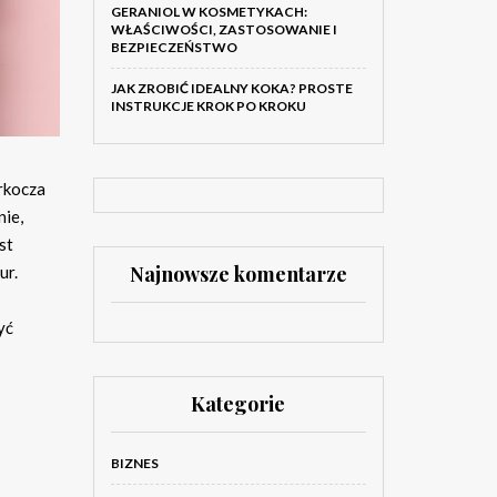
GERANIOL W KOSMETYKACH:
WŁAŚCIWOŚCI, ZASTOSOWANIE I
BEZPIECZEŃSTWO
JAK ZROBIĆ IDEALNY KOKA? PROSTE
INSTRUKCJE KROK PO KROKU
arkocza
nie,
st
Najnowsze komentarze
ur.
yć
Kategorie
BIZNES