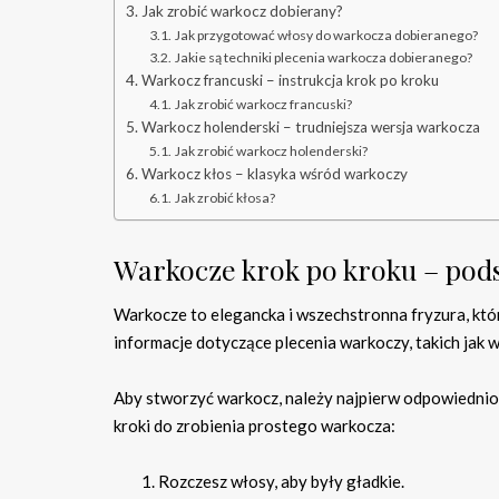
Jak zrobić warkocz dobierany?
Jak przygotować włosy do warkocza dobieranego?
Jakie są techniki plecenia warkocza dobieranego?
Warkocz francuski – instrukcja krok po kroku
Jak zrobić warkocz francuski?
Warkocz holenderski – trudniejsza wersja warkocza
Jak zrobić warkocz holenderski?
Warkocz kłos – klasyka wśród warkoczy
Jak zrobić kłosa?
Warkocze krok po kroku – po
Warkocze to elegancka i wszechstronna fryzura, kt
informacje dotyczące plecenia warkoczy, takich jak wa
Aby stworzyć warkocz, należy najpierw odpowiedni
kroki do zrobienia prostego warkocza:
Rozczesz włosy, aby były gładkie.