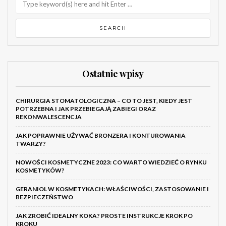
Ostatnie wpisy
CHIRURGIA STOMATOLOGICZNA – CO TO JEST, KIEDY JEST
POTRZEBNA I JAK PRZEBIEGAJĄ ZABIEGI ORAZ
REKONWALESCENCJA
JAK POPRAWNIE UŻYWAĆ BRONZERA I KONTUROWANIA
TWARZY?
NOWOŚCI KOSMETYCZNE 2023: CO WARTO WIEDZIEĆ O RYNKU
KOSMETYKÓW?
GERANIOL W KOSMETYKACH: WŁAŚCIWOŚCI, ZASTOSOWANIE I
BEZPIECZEŃSTWO
JAK ZROBIĆ IDEALNY KOKA? PROSTE INSTRUKCJE KROK PO
KROKU