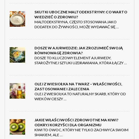
SKUTKI UBOCZNE MALTODEKSTRYNY: CO WARTO
WIEDZIEĆ O ZDROWIU?
MALTODEKSTRYNA, CZĘSTO STOSOWANA JAKO
DODATEK DO ŻYWNOŚCI, MOŻE WYDAWAĆ SIĘ …
DOSZE W AJURWEDZIE: JAK ZROZUMIEĆ SWOJĄ
RÓWNOWAGĘ ZDROWIA?
DOSZE TO KLUCZOWY ELEMENT AJURWEDY,
STAROŻYTNEJ SZTUKI UZDRAWIANIA, KTÓRA ŁĄCZY …
OLEJ Z WIESIOŁKA NA TWARZ – WŁAŚCIWOŚCI,
ZASTOSOWANIE I ZALECENIA
OLEJ Z WIESIOŁKA TO NATURALNY SKARB, KTÓRY OD
WIEKÓW CIESZY …
JAKIE WŁAŚCIWOŚCI ZDROWOTNE MA KIWI?
ODKRYJ KORZYŚCI DLA ORGANIZMU
KIWI TO OWOC, KTÓRY NIE TYLKO ZACHWYCA SWOIM
SMAKIEM, ALE …