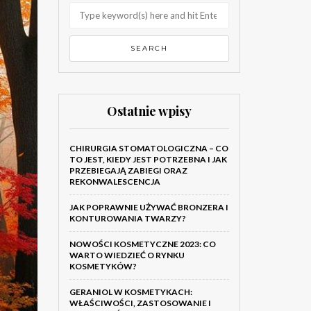
Ostatnie wpisy
CHIRURGIA STOMATOLOGICZNA – CO
TO JEST, KIEDY JEST POTRZEBNA I JAK
PRZEBIEGAJĄ ZABIEGI ORAZ
REKONWALESCENCJA
JAK POPRAWNIE UŻYWAĆ BRONZERA I
KONTUROWANIA TWARZY?
NOWOŚCI KOSMETYCZNE 2023: CO
WARTO WIEDZIEĆ O RYNKU
KOSMETYKÓW?
GERANIOL W KOSMETYKACH:
WŁAŚCIWOŚCI, ZASTOSOWANIE I