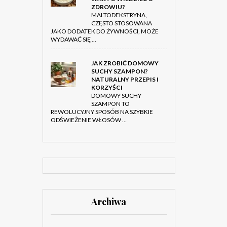
ZDROWIU?
MALTODEKSTRYNA,
CZĘSTO STOSOWANA
JAKO DODATEK DO ŻYWNOŚCI, MOŻE
WYDAWAĆ SIĘ …
JAK ZROBIĆ DOMOWY
SUCHY SZAMPON?
NATURALNY PRZEPIS I
KORZYŚCI
DOMOWY SUCHY
SZAMPON TO
REWOLUCYJNY SPOSÓB NA SZYBKIE
ODŚWIEŻENIE WŁOSÓW …
Archiwa