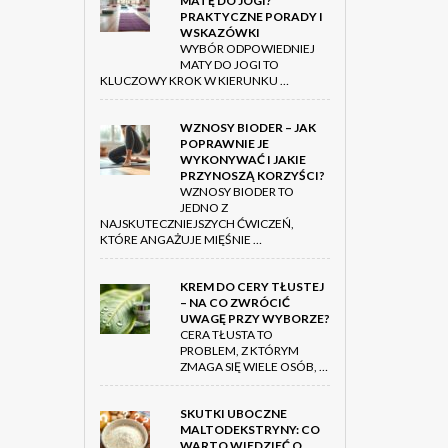
MATĘ DO JOGI?
PRAKTYCZNE PORADY I
WSKAZÓWKI
WYBÓR ODPOWIEDNIEJ
MATY DO JOGI TO
KLUCZOWY KROK W KIERUNKU …
WZNOSY BIODER – JAK
POPRAWNIE JE
WYKONYWAĆ I JAKIE
PRZYNOSZĄ KORZYŚCI?
WZNOSY BIODER TO
JEDNO Z
NAJSKUTECZNIEJSZYCH ĆWICZEŃ,
KTÓRE ANGAŻUJE MIĘŚNIE …
KREM DO CERY TŁUSTEJ
– NA CO ZWRÓCIĆ
UWAGĘ PRZY WYBORZE?
CERA TŁUSTA TO
PROBLEM, Z KTÓRYM
ZMAGA SIĘ WIELE OSÓB, …
SKUTKI UBOCZNE
MALTODEKSTRYNY: CO
WARTO WIEDZIEĆ O