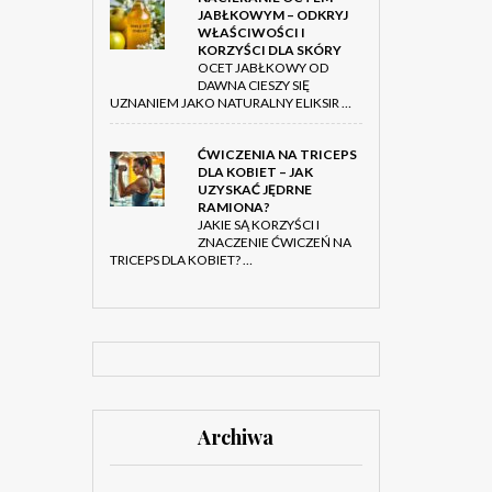
JABŁKOWYM – ODKRYJ
WŁAŚCIWOŚCI I
KORZYŚCI DLA SKÓRY
OCET JABŁKOWY OD
DAWNA CIESZY SIĘ
UZNANIEM JAKO NATURALNY ELIKSIR …
ĆWICZENIA NA TRICEPS
DLA KOBIET – JAK
UZYSKAĆ JĘDRNE
RAMIONA?
JAKIE SĄ KORZYŚCI I
ZNACZENIE ĆWICZEŃ NA
TRICEPS DLA KOBIET? …
Archiwa