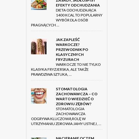
ZASADY, JADŁOSPIS I
EFEKTY ODCHUDZANIA
DIETA ODCHUDZAJĄCA
1400 KCAL TO POPULARNY
WYBÓR DLA OSÓB
PRAGNĄCYCH …
JAK ZAPLEŚĆ
WARKOCZE?
PRZEWODNIK PO
KLASYCZNYCH
FRYZURACH
WARKOCZE TO NIE TYLKO
KLASYKA FRYZJERSKA, ALE TAKŻE
PRAWDZIWA SZTUKA, …
STOMATOLOGIA
ZACHOWAWCZA – CO
WARTO WIEDZIEĆ O
ZDROWIU ZĘBÓW?
STOMATOLOGIA
ZACHOWAWCZA
ODGRYWA KLUCZOWĄ ROLĘ W
UTRZYMANIU ZDROWIA JAMY USTNEJ, …
NACIERANIE OCTEM