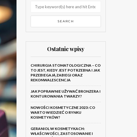
Ostatnie wpisy
CHIRURGIA STOMATOLOGICZNA – CO
TO JEST, KIEDY JEST POTRZEBNA I JAK
PRZEBIEGAJĄ ZABIEGI ORAZ
REKONWALESCENCJA
JAK POPRAWNIE UŻYWAĆ BRONZERA I
KONTUROWANIA TWARZY?
NOWOŚCI KOSMETYCZNE 2023: CO
WARTO WIEDZIEĆ O RYNKU
KOSMETYKÓW?
GERANIOL W KOSMETYKACH:
WŁAŚCIWOŚCI, ZASTOSOWANIE I