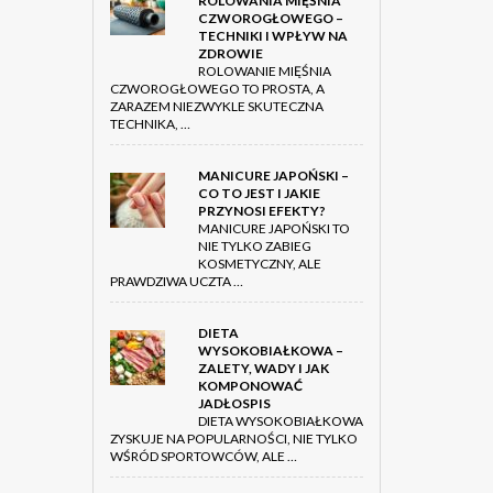
ROLOWANIA MIĘŚNIA
CZWOROGŁOWEGO –
TECHNIKI I WPŁYW NA
ZDROWIE
ROLOWANIE MIĘŚNIA
CZWOROGŁOWEGO TO PROSTA, A
ZARAZEM NIEZWYKLE SKUTECZNA
TECHNIKA, …
MANICURE JAPOŃSKI –
CO TO JEST I JAKIE
PRZYNOSI EFEKTY?
MANICURE JAPOŃSKI TO
NIE TYLKO ZABIEG
KOSMETYCZNY, ALE
PRAWDZIWA UCZTA …
DIETA
WYSOKOBIAŁKOWA –
ZALETY, WADY I JAK
KOMPONOWAĆ
JADŁOSPIS
DIETA WYSOKOBIAŁKOWA
ZYSKUJE NA POPULARNOŚCI, NIE TYLKO
WŚRÓD SPORTOWCÓW, ALE …