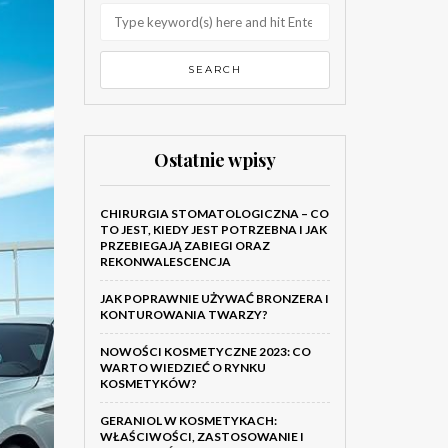
Ostatnie wpisy
CHIRURGIA STOMATOLOGICZNA – CO
TO JEST, KIEDY JEST POTRZEBNA I JAK
PRZEBIEGAJĄ ZABIEGI ORAZ
REKONWALESCENCJA
JAK POPRAWNIE UŻYWAĆ BRONZERA I
KONTUROWANIA TWARZY?
NOWOŚCI KOSMETYCZNE 2023: CO
WARTO WIEDZIEĆ O RYNKU
KOSMETYKÓW?
GERANIOL W KOSMETYKACH:
WŁAŚCIWOŚCI, ZASTOSOWANIE I