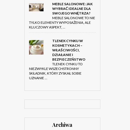
MEBLE SALONOWE: JAK
WYBRAĆ IDEALNE DLA
SWOJEGO WNĘTRZA?
MEBLE SALONOWE TO NIE
TYLKO ELEMENTY WYPOSAŻENIA, ALE
KLUCZOWY ASPEKT, …
TLENEK CYNKU W
KOSMETYKACH –
WŁAŚCIWOŚCI,
DZIAŁANIE I
BEZPIECZEŃSTWO
TLENEK CYNKU TO
NIEZWYKLE WSZECHSTRONNY
SKŁADNIK, KTÓRY ZYSKAŁ SOBIE
UZNANIE …
Archiwa