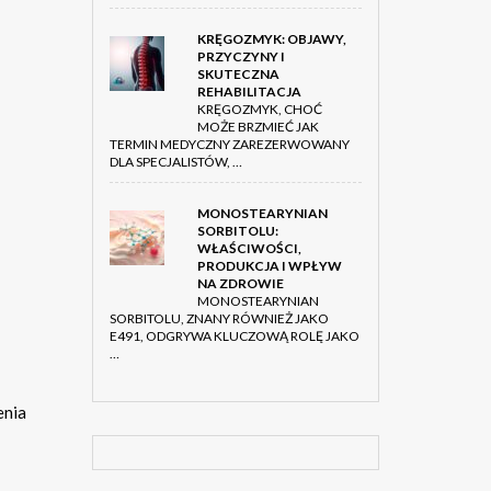
KRĘGOZMYK: OBJAWY,
PRZYCZYNY I
SKUTECZNA
REHABILITACJA
KRĘGOZMYK, CHOĆ
MOŻE BRZMIEĆ JAK
TERMIN MEDYCZNY ZAREZERWOWANY
DLA SPECJALISTÓW, …
MONOSTEARYNIAN
SORBITOLU:
WŁAŚCIWOŚCI,
PRODUKCJA I WPŁYW
NA ZDROWIE
MONOSTEARYNIAN
SORBITOLU, ZNANY RÓWNIEŻ JAKO
E491, ODGRYWA KLUCZOWĄ ROLĘ JAKO
…
enia