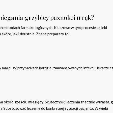
obiegania grzybicy paznokci u rąk?
ych metodach farmakologicznych. Kluczowe w tym procesie są leki
kórę, jak i doustnie. Znane preparaty to:
y maści. W przypadkach bardziej zaawansowanych infekcji, lekarze c
wa około
sześciu miesięcy
. Skuteczność leczenia znacznie wzrasta, 
rafi dostosować leczenie do konkretnej sytuacji pacjenta. W wielu