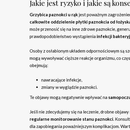
Jakie jest ryzyko i jakie są ko
Grzybica paznokci u rąk
jest poważnym zagrożeniem
całkowite oddzielenie płytki paznokcia od łożysk
może przenosić się na inne zdrowe paznokcie, gener
prawdopodobieństwo wystąpienia
infekcji baktery
Osoby z osłabionym układem odpornościowym są szcz
mogą wywoływać cięższe reakcje organizmu, co częs
obejmują:
nawracające infekcje,
zmiany w wyglądzie paznokci.
Te objawy mogą negatywnie wpływać na
samopoczuc
Jeśli nie zdecydujemy się na leczenie, drobne objaw
regularne monitorowanie stanu paznokci
. Konsul
dla zapobiegania poważniejszym komplikacjom. Wart