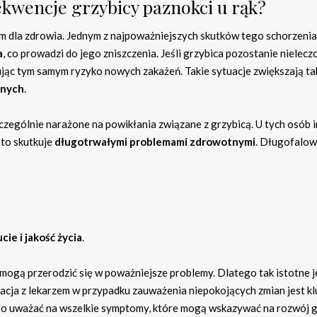
nsekwencje grzybicy paznokci u rąk?
 dla zdrowia. Jednym z najpoważniejszych skutków tego schorzenia
a
, co prowadzi do jego zniszczenia. Jeśli grzybica pozostanie nielecz
ując tym samym ryzyko nowych zakażeń. Takie sytuacje zwiększają ta
jnych
.
ególnie narażone na powikłania związane z grzybicą. U tych osób i
to skutkuje
długotrwałymi problemami zdrowotnymi
. Długofalow
ie i jakość życia
.
y mogą przerodzić się w poważniejsze problemy. Dlatego tak istotne j
tacja z lekarzem w przypadku zauważenia niepokojących zmian jest k
o uważać na wszelkie symptomy, które mogą wskazywać na rozwój g