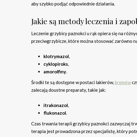
aby szybko podjąć odpowiednie działania.
Jakie są metody leczenia i zap
Leczenie grzybicy paznokci u rąk opiera się na różn
przeciwgrzybicze, które można stosować zarówno na s
klotrymazol
,
cyklopiroks
,
amorolfiny
.
Środki te są dostępne w postaci lakierów,
kremów
cz
zalecają doustne preparaty, takie jak:
itrakonazol
,
flukonazol
.
Czas trwania terapii grzybicy paznokci zazwyczaj tr
terapia jest prowadzona przez specjalistę, który pot