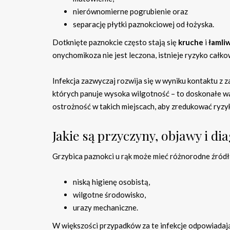
nierównomierne pogrubienie oraz
separację płytki paznokciowej od łożyska.
Dotknięte paznokcie często stają się
kruche
i
łamli
onychomikoza nie jest leczona, istnieje ryzyko całkow
Infekcja zazwyczaj rozwija się w wyniku kontaktu z
których panuje wysoka wilgotność – to doskonałe w
ostrożność w takich miejscach, aby zredukować ryzy
Jakie są przyczyny, objawy i di
Grzybica paznokci u rąk może mieć różnorodne źródła
niską higienę osobistą,
wilgotne środowisko,
urazy mechaniczne.
W większości przypadków za te infekcje odpowiadają