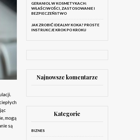
GERANIOL W KOSMETYKACH:
WŁAŚCIWOŚCI, ZASTOSOWANIE I
BEZPIECZEŃSTWO
JAK ZROBIĆ IDEALNY KOKA? PROSTE
INSTRUKCJE KROK PO KROKU
Najnowsze komentarze
lacji.
ciepłych
jąc
Kategorie
ie, mogą
anie są
BIZNES