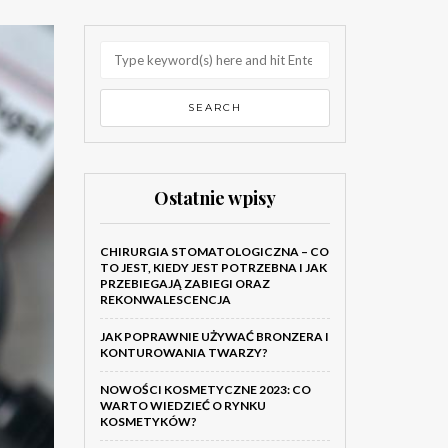
Ostatnie wpisy
CHIRURGIA STOMATOLOGICZNA – CO
TO JEST, KIEDY JEST POTRZEBNA I JAK
PRZEBIEGAJĄ ZABIEGI ORAZ
REKONWALESCENCJA
JAK POPRAWNIE UŻYWAĆ BRONZERA I
KONTUROWANIA TWARZY?
NOWOŚCI KOSMETYCZNE 2023: CO
WARTO WIEDZIEĆ O RYNKU
KOSMETYKÓW?