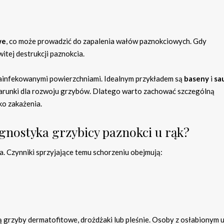
we
, co może prowadzić do zapalenia wałów paznokciowych. Gdy
itej destrukcji paznokcia.
 zainfekowanymi powierzchniami. Idealnym przykładem są
baseny
i
sa
arunki dla rozwoju grzybów. Dlatego warto zachować szczególną
ko zakażenia.
agnostyka grzybicy paznokci u rąk?
. Czynniki sprzyjające temu schorzeniu obejmują:
 grzyby dermatofitowe, drożdżaki lub pleśnie. Osoby z osłabionym 