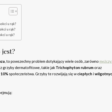
okci u rąk?
okci u rąk?
kci u rąk?
 jest?
oza
, to powszechny problem dotykający wiele osób, zarówno
mężczy
ez grzyby dermatofitowe, takie jak
Trichophyton rubrum
oraz
o
10%
społeczeństwa. Grzyby te rozwijają się w
ciepłych
i
wilgotny
bejmują: