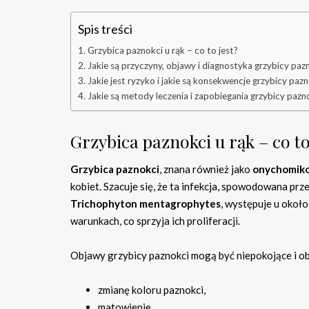
Spis treści
Grzybica paznokci u rąk – co to jest?
Jakie są przyczyny, objawy i diagnostyka grzybicy pazn
Jakie jest ryzyko i jakie są konsekwencje grzybicy pazn
Jakie są metody leczenia i zapobiegania grzybicy pazno
Grzybica paznokci u rąk – co to
Grzybica paznokci
, znana również jako
onychomik
kobiet. Szacuje się, że ta infekcja, spowodowana prz
Trichophyton mentagrophytes
, występuje u okoł
warunkach, co sprzyja ich proliferacji.
Objawy grzybicy paznokci mogą być niepokojące i o
zmianę koloru paznokci,
matowienie,