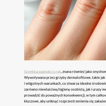
Grzybica paznokci u rąk
, znana również jako onycho
Wywoływana przez grzyby dermatofitowe, takie jak 
i wilgotnych warunkach, co stwarza idealne środowis
zarówno niewłaściwą higienę osobistą, jak i urazy m
prowadzić do poważnych konsekwencji, w tym całkowi
kluczowe, aby uniknąć rozprzestrzenienia się zakaż