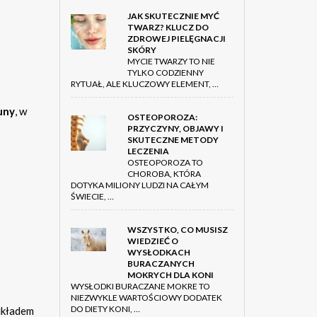
JAK SKUTECZNIE MYĆ
TWARZ? KLUCZ DO
ZDROWEJ PIELĘGNACJI
SKÓRY
MYCIE TWARZY TO NIE
TYLKO CODZIENNY
RYTUAŁ, ALE KLUCZOWY ELEMENT, …
uny
, w
OSTEOPOROZA:
PRZYCZYNY, OBJAWY I
SKUTECZNE METODY
LECZENIA
OSTEOPOROZA TO
CHOROBA, KTÓRA
DOTYKA MILIONY LUDZI NA CAŁYM
ŚWIECIE, …
WSZYSTKO, CO MUSISZ
WIEDZIEĆ O
WYSŁODKACH
BURACZANYCH
MOKRYCH DLA KONI
WYSŁODKI BURACZANE MOKRE TO
NIEZWYKLE WARTOŚCIOWY DODATEK
DO DIETY KONI, …
układem