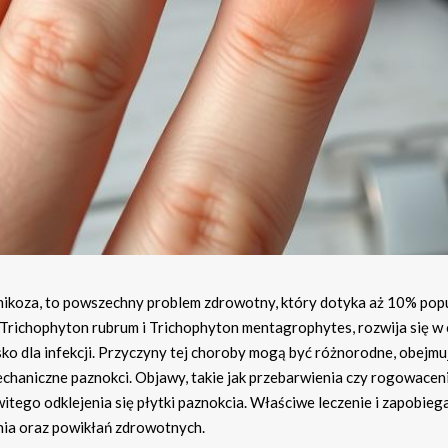
mikoza, to powszechny problem zdrowotny, który dotyka aż 10% popu
Trichophyton rubrum i Trichophyton mentagrophytes, rozwija się w 
ko dla infekcji. Przyczyny tej choroby mogą być różnorodne, obejmu
echaniczne paznokci. Objawy, takie jak przebarwienia czy rogowacen
tego odklejenia się płytki paznokcia. Właściwe leczenie i zapobieg
enia oraz powikłań zdrowotnych.