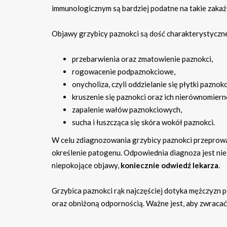
immunologicznym są bardziej podatne na takie zakaże
Objawy grzybicy paznokci są dość charakterystyczne
przebarwienia oraz zmatowienie paznokci,
rogowacenie podpaznokciowe,
onycholiza, czyli oddzielanie się płytki paznok
kruszenie się paznokci oraz ich nierównomiern
zapalenie wałów paznokciowych,
sucha i łuszcząca się skóra wokół paznokci.
W celu zdiagnozowania grzybicy paznokci przeprowa
określenie patogenu. Odpowiednia diagnoza jest niez
niepokojące objawy,
koniecznie odwiedź lekarza
.
Grzybica paznokci rąk najczęściej dotyka mężczyzn p
oraz obniżoną odpornością. Ważne jest, aby zwracać