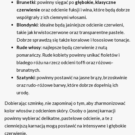
Brunetki
: powinny sięgać po
głębokie, klasyczne
czerwienie
oraz odcienie fuksji i wina, które będą dobrze
współgrały z ich ciemnymi włosami.
Blondynki
: idealne będą jaśniejsze odcienie czerwieni,
takie jak krwistoczerwone oraz transparentne pastele.
Dobrze sprawdzą się także koralowe i łososiowe tonacje.
Rude włosy
: najlepsze będą czerwienie z nutą
pomarańczy. Rude kobiety powinny unikać fioletów i
bladego różu na rzecz odcieni toffi oraz różowo-
brunatnych.
Szatynki
: powinny postawić na jasne brązy, brzoskwinie
oraz rudo-różowe barwy, które dobrze dopełnią ich
urodę.
Dobierając szminkę, nie zapominaj o tym, aby zharmonizować
kolor włosów z odcieniem skóry. Osoby o jasnej karnacji
powinny wybierać delikatne, pastelowe odcienie, a te z
ciemniejszą karnacją mogą postawić na intensywne i głębokie
czerwienie.