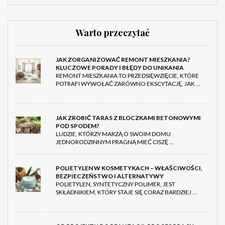
Warto przeczytać
JAK ZORGANIZOWAĆ REMONT MIESZKANIA?
KLUCZOWE PORADY I BŁĘDY DO UNIKANIA
REMONT MIESZKANIA TO PRZEDSIĘWZIĘCIE, KTÓRE
POTRAFI WYWOŁAĆ ZARÓWNO EKSCYTACJĘ, JAK …
JAK ZROBIĆ TARAS Z BLOCZKAMI BETONOWYMI
POD SPODEM?
LUDZIE, KTÓRZY MARZĄ O SWOIM DOMU
JEDNORODZINNYM PRAGNĄ MIEĆ CISZĘ …
POLIETYLEN W KOSMETYKACH – WŁAŚCIWOŚCI,
BEZPIECZEŃSTWO I ALTERNATYWY
POLIETYLEN, SYNTETYCZNY POLIMER, JEST
SKŁADNIKIEM, KTÓRY STAJE SIĘ CORAZ BARDZIEJ …