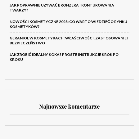
JAK POPRAWNIE UŻYWAĆ BRONZERA I KONTUROWANIA
TWARZY?
NOWOŚCI KOSMETYCZNE 2023: CO WARTO WIEDZIEĆ O RYNKU
KOSMETYKÓW?
GERANIOL W KOSMETYKACH: WŁAŚCIWOŚCI, ZASTOSOWANIE I
BEZPIECZEŃSTWO
JAK ZROBIĆ IDEALNY KOKA? PROSTE INSTRUKCJE KROK PO
KROKU
Najnowsze komentarze