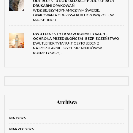
OD PROJEKTU DO REALIZACJI: PROCES PRACY
DRUKARNI OPAKOWAŃ
W DZISIEJSZYM DYNAMICZNYM ŚWIECIE,
OPAKOWANIA ODGRYWAJĄ KLUCZOWĄ ROLĘ W
MARKETINGU …
DWUTLENEK TYTANU W KOSMETYKACH –
OCHRONA PRZED SŁOŃCEM I BEZPIECZEŃSTWO
DWUTLENEK TYTANU (TIO2) TO JEDEN Z
NAJPOPULARNIEJSZYCH SKŁADNIKÓW W
KOSMETYKACH, …
Archiwa
MAJ 2026
MARZEC 2026