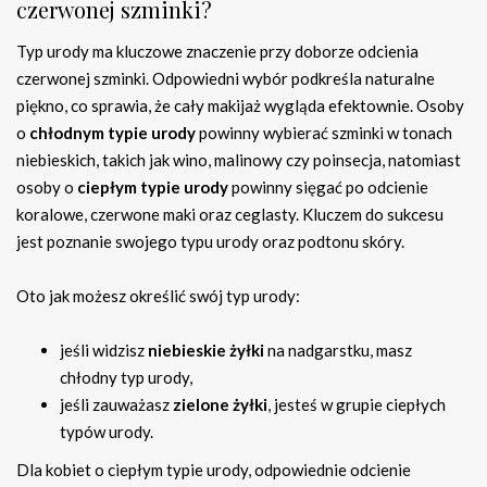
czerwonej szminki?
Typ urody ma kluczowe znaczenie przy doborze odcienia
czerwonej szminki. Odpowiedni wybór podkreśla naturalne
piękno, co sprawia, że cały makijaż wygląda efektownie. Osoby
o
chłodnym typie urody
powinny wybierać szminki w tonach
niebieskich, takich jak wino, malinowy czy poinsecja, natomiast
osoby o
ciepłym typie urody
powinny sięgać po odcienie
koralowe, czerwone maki oraz ceglasty. Kluczem do sukcesu
jest poznanie swojego typu urody oraz podtonu skóry.
Oto jak możesz określić swój typ urody:
jeśli widzisz
niebieskie żyłki
na nadgarstku, masz
chłodny typ urody,
jeśli zauważasz
zielone żyłki
, jesteś w grupie ciepłych
typów urody.
Dla kobiet o ciepłym typie urody, odpowiednie odcienie