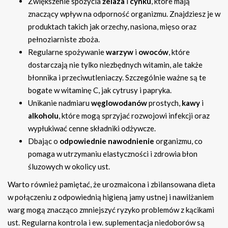
Zwiększenie spożycia
żelaza
i
cynku
, które mają
znaczący wpływ na odporność organizmu. Znajdziesz je w
produktach takich jak orzechy, nasiona, mięso oraz
pełnoziarniste zboża.
Regularne spożywanie
warzyw
i
owoców
, które
dostarczają nie tylko niezbędnych witamin, ale także
błonnika i przeciwutleniaczy. Szczególnie ważne są te
bogate w witaminę C, jak cytrusy i papryka.
Unikanie nadmiaru
węglowodanów
prostych,
kawy
i
alkoholu
, które mogą sprzyjać rozwojowi infekcji oraz
wypłukiwać cenne składniki odżywcze.
Dbając o
odpowiednie nawodnienie
organizmu, co
pomaga w utrzymaniu elastyczności i zdrowia błon
śluzowych w okolicy ust.
Warto również pamiętać, że urozmaicona i zbilansowana dieta
w połączeniu z odpowiednią higieną jamy ustnej i nawilżaniem
warg mogą znacząco zmniejszyć ryzyko problemów z kącikami
ust. Regularna kontrola i ew. suplementacja niedoborów są