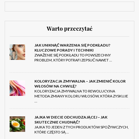
Warto przeczytać
JAK UNIKNĄĆ WARZENIA SIĘ PODKŁADU?
KLUCZOWE PORADY I TECHNIKI
ZWAŻENIE SIĘ PODKŁADU TO POWSZECHNY
PROBLEM, KTÓRY POTRAFI ZEPSUĆ NAWET …
KOLORYZACJA ZMYWALNA – JAK ZMIENIĆ KOLOR
WŁOSÓW NA CHWILĘ?
KOLORYZACJA ZMYWALNA TO REWOLUCYJNA
METODA ZMIANY KOLORU WŁOSÓW, KTÓRA ZYSKUJE
…
JAJKA W DIECIE ODCHUDZAJĄCEJ – JAK
SKUTECZNIE CHUDNĄĆ?
JAJKA TO JEDEN Z TYCH PRODUKTÓW SPOŻYWCZYCH,
KTÓRE CZĘSTO SĄ …