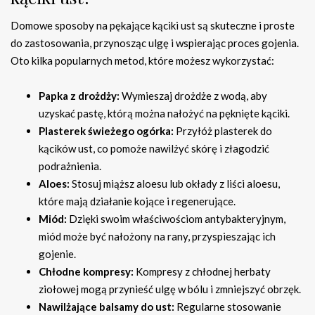
Domowe sposoby na pękające kąciki ust są skuteczne i proste
do zastosowania, przynosząc ulgę i wspierając proces gojenia.
Oto kilka popularnych metod, które możesz wykorzystać:
Papka z drożdży:
Wymieszaj drożdże z wodą, aby
uzyskać pastę, którą można nałożyć na pęknięte kąciki.
Plasterek świeżego ogórka:
Przyłóż plasterek do
kącików ust, co pomoże nawilżyć skórę i złagodzić
podrażnienia.
Aloes:
Stosuj miąższ aloesu lub okłady z liści aloesu,
które mają działanie kojące i regenerujące.
Miód:
Dzięki swoim właściwościom antybakteryjnym,
miód może być nałożony na rany, przyspieszając ich
gojenie.
Chłodne kompresy:
Kompresy z chłodnej herbaty
ziołowej mogą przynieść ulgę w bólu i zmniejszyć obrzęk.
Nawilżające balsamy do ust:
Regularne stosowanie