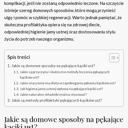
komplikacji, jeśli nie zostaną odpowiednio leczone. Na szczęście
istnieje szereg domowych sposobów, które mogą przynieść
ulgę i pomóc w szybkiej regeneracji. Warto jednak pamiętać, że
skuteczna profilaktyka opiera się na zdrowej diecie,
odpowiedniej higienie jamy ustnej oraz dostosowaniu stylu
życia do potrzeb naszego organizmu.
Spis treści
Jakie są domowe sposoby na pękające kąciki ust?
Jakie są przyczyny i skuteczne metody leczenia pękających
kącików ust?
Jakie znaczenie ma dieta w zapobieganiu pękaniu kącików ust?
Jak higiena jamy ustnej wpływa na pękające kąciki ust?
Jakie naturalne składniki można stosować?
Jakie są metody profilaktyki pękających kącików ust?
Jakie są domowe sposoby na pękające
kąciki ust?