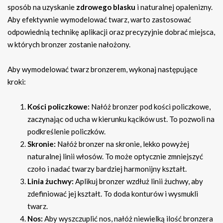
sposób na uzyskanie
zdrowego blasku
i naturalnej opalenizny.
Aby efektywnie wymodelować twarz, warto zastosować
odpowiednią technikę aplikacji oraz precyzyjnie dobrać miejsca,
w których bronzer zostanie nałożony.
Aby wymodelować twarz bronzerem, wykonaj następujące
kroki:
Kości policzkowe:
Nałóż bronzer pod kości policzkowe,
zaczynając od ucha w kierunku kącików ust. To pozwoli na
podkreślenie policzków.
Skronie:
Nałóż bronzer na skronie, lekko powyżej
naturalnej linii włosów. To może optycznie zmniejszyć
czoło i nadać twarzy bardziej harmonijny kształt.
Linia żuchwy:
Aplikuj bronzer wzdłuż linii żuchwy, aby
zdefiniować jej kształt. To doda konturów i wysmukli
twarz.
Nos:
Aby wyszczuplić nos, nałóż niewielką ilość bronzera