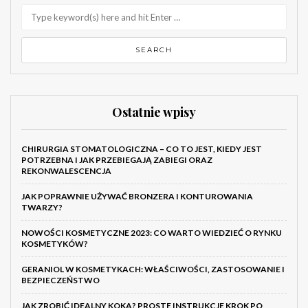
Ostatnie wpisy
CHIRURGIA STOMATOLOGICZNA – CO TO JEST, KIEDY JEST
POTRZEBNA I JAK PRZEBIEGAJĄ ZABIEGI ORAZ
REKONWALESCENCJA
JAK POPRAWNIE UŻYWAĆ BRONZERA I KONTUROWANIA
TWARZY?
NOWOŚCI KOSMETYCZNE 2023: CO WARTO WIEDZIEĆ O RYNKU
KOSMETYKÓW?
GERANIOL W KOSMETYKACH: WŁAŚCIWOŚCI, ZASTOSOWANIE I
BEZPIECZEŃSTWO
JAK ZROBIĆ IDEALNY KOKA? PROSTE INSTRUKCJE KROK PO