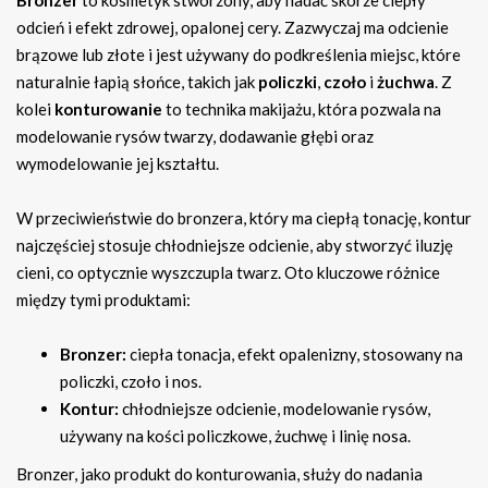
Bronzer
to kosmetyk stworzony, aby nadać skórze ciepły
odcień i efekt zdrowej, opalonej cery. Zazwyczaj ma odcienie
brązowe lub złote i jest używany do podkreślenia miejsc, które
naturalnie łapią słońce, takich jak
policzki
,
czoło
i
żuchwa
. Z
kolei
konturowanie
to technika makijażu, która pozwala na
modelowanie rysów twarzy, dodawanie głębi oraz
wymodelowanie jej kształtu.
W przeciwieństwie do bronzera, który ma ciepłą tonację, kontur
najczęściej stosuje chłodniejsze odcienie, aby stworzyć iluzję
cieni, co optycznie wyszczupla twarz. Oto kluczowe różnice
między tymi produktami:
Bronzer:
ciepła tonacja, efekt opalenizny, stosowany na
policzki, czoło i nos.
Kontur:
chłodniejsze odcienie, modelowanie rysów,
używany na kości policzkowe, żuchwę i linię nosa.
Bronzer, jako produkt do konturowania, służy do nadania