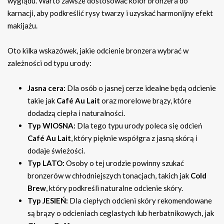
wyglądu. Warto zawsze dostosować kolor bronzera do
karnacji, aby podkreślić rysy twarzy i uzyskać harmonijny efekt
makijażu.
Oto kilka wskazówek, jakie odcienie bronzera wybrać w
zależności od typu urody:
Jasna cera:
Dla osób o jasnej cerze idealne będą odcienie
takie jak
Café Au Lait
oraz morelowe brązy, które
dodadzą ciepła i naturalności.
Typ WIOSNA:
Dla tego typu urody poleca się odcień
Café Au Lait
, który pięknie współgra z jasną skórą i
dodaje świeżości.
Typ LATO:
Osoby o tej urodzie powinny szukać
bronzerów w chłodniejszych tonacjach, takich jak
Cold
Brew
, który podkreśli naturalne odcienie skóry.
Typ JESIEŃ:
Dla ciepłych odcieni skóry rekomendowane
są brązy o odcieniach ceglastych lub herbatnikowych, jak