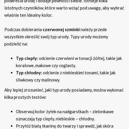
podkreśla urodę i dodaje pewności siebie. Istnieje kilka
istotnych czynników, które warto wziąć pod uwagę, aby wybrać
właśnie ten idealny kolor.
Podczas dobierania
czerwonej szminki
należy przede
wszystkim określić swój typ urody. Typy urody możemy
podzielić na:
Typ ciepły:
odcienie czerwieni w tonacji żółtej, takie jak
koralowe, makowe czy ceglasty.
Typ chłodny:
odcienie z niebieskimi tonami, takie jak
śliwkowy czy malinowy.
Aby lepiej zrozumieć, jaki typ urody posiadamy, można wykonać
kilka prostych testów:
Obserwuj kolor żyłek na nadgarstkach – zielonkawe
oznaczają typ ciepły, niebieskie – chłodny.
Przyłóż białą tkaninę do twarzy i sprawdź, jak skóra