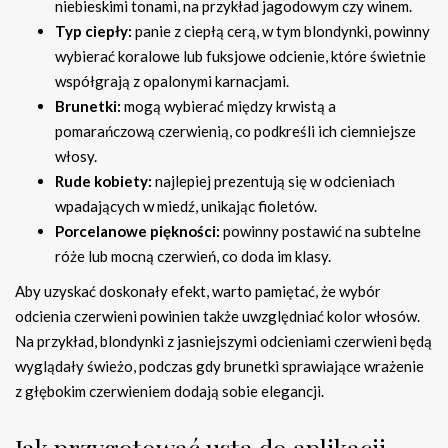
niebieskimi tonami, na przykład jagodowym czy winem.
Typ ciepły:
panie z ciepłą cerą, w tym blondynki, powinny
wybierać koralowe lub fuksjowe odcienie, które świetnie
współgrają z opalonymi karnacjami.
Brunetki:
mogą wybierać między krwistą a
pomarańczową czerwienią, co podkreśli ich ciemniejsze
włosy.
Rude kobiety:
najlepiej prezentują się w odcieniach
wpadających w miedź, unikając fioletów.
Porcelanowe piękności:
powinny postawić na subtelne
róże lub mocną czerwień, co doda im klasy.
Aby uzyskać doskonały efekt, warto pamiętać, że wybór
odcienia czerwieni powinien także uwzględniać kolor włosów.
Na przykład, blondynki z jasniejszymi odcieniami czerwieni będą
wyglądały świeżo, podczas gdy brunetki sprawiające wrażenie
z głębokim czerwieniem dodają sobie elegancji.
Jak przygotować usta do aplikacji