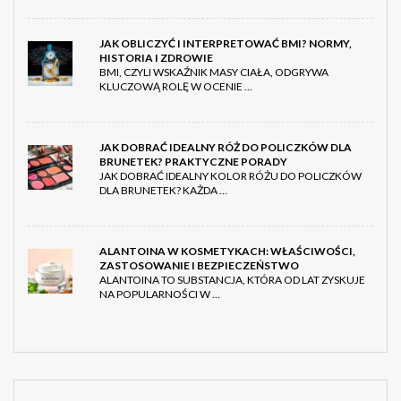
JAK OBLICZYĆ I INTERPRETOWAĆ BMI? NORMY,
HISTORIA I ZDROWIE
BMI, CZYLI WSKAŹNIK MASY CIAŁA, ODGRYWA
KLUCZOWĄ ROLĘ W OCENIE …
JAK DOBRAĆ IDEALNY RÓŻ DO POLICZKÓW DLA
BRUNETEK? PRAKTYCZNE PORADY
JAK DOBRAĆ IDEALNY KOLOR RÓŻU DO POLICZKÓW
DLA BRUNETEK? KAŻDA …
ALANTOINA W KOSMETYKACH: WŁAŚCIWOŚCI,
ZASTOSOWANIE I BEZPIECZEŃSTWO
ALANTOINA TO SUBSTANCJA, KTÓRA OD LAT ZYSKUJE
NA POPULARNOŚCI W …