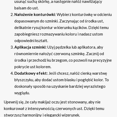
usunąć suchą skórkę, a następnie nałóż nawilżający
balsam do ust.
Nałożenie konturówki:
Wybierz konturówkę w odcieniu
dopasowanym do szminki. Zaczynając od środka ust,
delikatnie rysuj kontur w kierunku kącików. Dzięki temu
zapobiegniesz rozmazywaniu koloru i nadasz ustom
odpowiedni kształt.
Aplikacja szminki:
Użyj pędzelka lub aplikatora, aby
równomiernie nałożyć czerwoną szminkę. Zacznij od
środka i przechodź ku brzegom, co pozwoli na precyzyjne
pokrycie ust kolorem.
Dodatkowy efekt:
Jeśli chcesz, nałóż cienką warstwę
błyszczyku, aby dodać ustom blasku i pogłębić kolor. To
doskonały sposób na uzyskanie bardziej wyrazistego
wyglądu.
Upewnij się, że cały makijaż oczu jest stonowany, aby nie
konkurował z intensywnością czerwonych ust. Dzięki temu
stworzysz harmonijny i elegancki wizerunek.