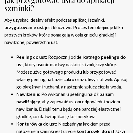
szminki?
Aby uzyskać idealny efekt podczas aplikacji szminki,
przygotowanie ust
jest kluczowe. Proces ten obejmuje kilka
prostych kroków, które pomagają w osiągnięciu gładkiej i
nawilżonej powierzchni ust.
Peeling do ust:
Rozpocznij od delikatnego
peelingu do
ust
, który usunie martwy naskórek i zmiękczy skórę.
Możesz użyć gotowego produktu lub przygotować
własny peeling na bazie cukru oraz oliwy z oliwek. Aplikuj
go okrężnymi ruchami, a następnie spłucz ciepłą wodą.
Nawilżenie:
Po wykonaniu peelingu nałóż
balsam
nawilżający
, aby zapewnić ustom odpowiedni poziom
nawilżenia. Dzięki temu będą one bardziej elastyczne i
gładkie, co ułatwi aplikację kosmetyków.
Konturówka do ust:
Niezbędnym krokiem przed
nałożeniem szminki jest użycie
konturówki do ust
. Użyj