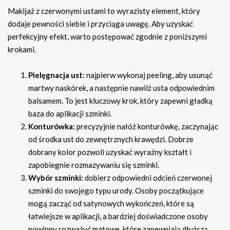
Makijaż z czerwonymi ustami to wyrazisty element, który
dodaje pewności siebie i przyciąga uwagę. Aby uzyskać
perfekcyjny efekt, warto postępować zgodnie z poniższymi
krokami.
Pielęgnacja ust:
najpierw wykonaj peeling, aby usunąć
martwy naskórek, a następnie nawilż usta odpowiednim
balsamem. To jest kluczowy krok, który zapewni gładką
baza do aplikacji szminki.
Konturówka:
precyzyjnie nałóż konturówkę, zaczynając
od środka ust do zewnętrznych krawędzi. Dobrze
dobrany kolor pozwoli uzyskać wyraźny kształt i
zapobiegnie rozmazywaniu się szminki.
Wybór szminki:
dobierz odpowiedni odcień czerwonej
szminki do swojego typu urody. Osoby początkujące
mogą zacząć od satynowych wykończeń, które są
łatwiejsze w aplikacji, a bardziej doświadczone osoby
powinny rozważyć matowe, które zapewniają dłuższą