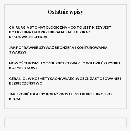
Ostatnie wpisy
CHIRURGIA STOMATOLOGICZNA – CO TO JEST, KIEDY JEST
POTRZEBNA I JAK PRZEBIEGAJĄ ZABIEGI ORAZ
REKONWALESCENCJA
JAK POPRAWNIE UŻYWAĆ BRONZERA I KONTUROWANIA
TWARZY?
NOWOŚCI KOSMETYCZNE 2023: CO WARTO WIEDZIEĆ O RYNKU
KOSMETYKÓW?
GERANIOL W KOSMETYKACH: WŁAŚCIWOŚCI, ZASTOSOWANIE I
BEZPIECZEŃSTWO
JAK ZROBIĆ IDEALNY KOKA? PROSTE INSTRUKCJE KROK PO
KROKU