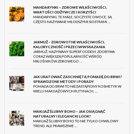
MANDARYNKI – ZDROWE WŁAŚCIWOŚCI,
WARTOŚCI ODŻYWCZE I KORZYŚCI
MANDARYNKI, TE MAŁE, SOCZYSTE OWOCE, SĄ
CZĘSTO NAZYWANE MŁODSZYMI SIOSTRAMI …
JARMUŻ – ZDROWOTNE WŁAŚCIWOŚCI,
KALORYCZNOŚĆ I PRZECIWWSKAZANIA
JARMUŻ, NAZYWANY SUPERFOODEM, ZDOBYWA
CORAZ WIĘKSZĄ POPULARNOŚĆ WŚRÓD
MIŁOŚNIKÓW ZDROWEGO …
JAK URATOWAĆ ZASCHNIĘTĄ POMADĘ DO BRWI?
SPRAWDZONE METODY I PORADY
POMADA DO BRWI TO NIEZASTĄPIONY KOSMETYK W
WIELU MAKIJAŻOWYCH RUTYNACH, …
MAKIJAŻ ŚLUBNY BOHO – JAK OSIĄGNĄĆ
NATURALNY I ELEGANCKI LOOK?
MAKIJAŻ ŚLUBNY BOHO TO NIE TYLKO CHWILOWY
TREND, ALE PRAWDZIWE …