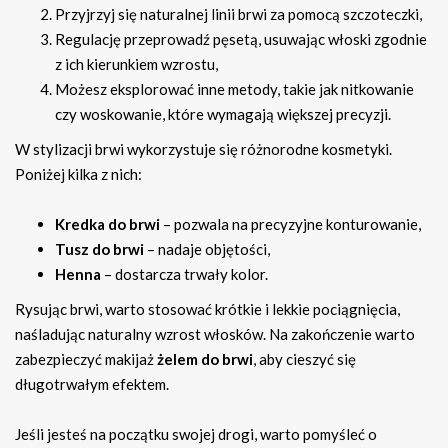
Przyjrzyj się naturalnej linii brwi za pomocą szczoteczki,
Regulację przeprowadź pęsetą, usuwając włoski zgodnie
z ich kierunkiem wzrostu,
Możesz eksplorować inne metody, takie jak nitkowanie
czy woskowanie, które wymagają większej precyzji.
W stylizacji brwi wykorzystuje się różnorodne kosmetyki.
Poniżej kilka z nich:
Kredka do brwi
– pozwala na precyzyjne konturowanie,
Tusz do brwi
– nadaje objętości,
Henna
– dostarcza trwały kolor.
Rysując brwi, warto stosować krótkie i lekkie pociągnięcia,
naśladując naturalny wzrost włosków. Na zakończenie warto
zabezpieczyć makijaż
żelem do brwi
, aby cieszyć się
długotrwałym efektem.
Jeśli jesteś na początku swojej drogi, warto pomyśleć o