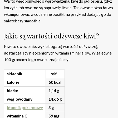
Warto więc pomyśleć o wprowadzeniu kiwi do jadłospisu, gdyż
korzyści zdrowotne są naprawdę liczne. Ten owoc można łatwo
wkomponować w codzienne posiłki, na przykład dodając go do
sałatek czy smoothie.
Jakie są wartości odżywcze kiwi?
Kiwi to owoc o niezwykle bogatej wartości odżywczej,
dostarczający nieocenionych witamin i minerałów. W zaledwie
100 gramach tego owocu znajdziemy:
składnik
ilość
kalorie
60 kcal
białko
1,14 g
węglowodany
14,66 g
błonnik pokarmowy
3 g
witamina C
59 mg