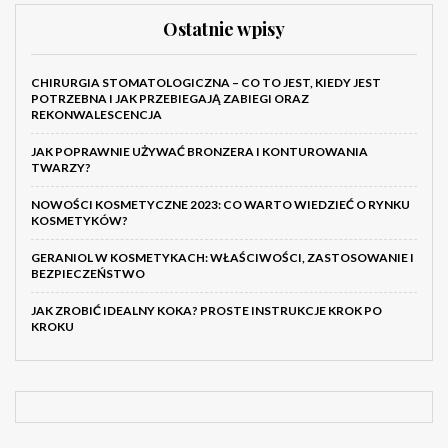
Ostatnie wpisy
CHIRURGIA STOMATOLOGICZNA – CO TO JEST, KIEDY JEST
POTRZEBNA I JAK PRZEBIEGAJĄ ZABIEGI ORAZ
REKONWALESCENCJA
JAK POPRAWNIE UŻYWAĆ BRONZERA I KONTUROWANIA
TWARZY?
NOWOŚCI KOSMETYCZNE 2023: CO WARTO WIEDZIEĆ O RYNKU
KOSMETYKÓW?
GERANIOL W KOSMETYKACH: WŁAŚCIWOŚCI, ZASTOSOWANIE I
BEZPIECZEŃSTWO
JAK ZROBIĆ IDEALNY KOKA? PROSTE INSTRUKCJE KROK PO
KROKU