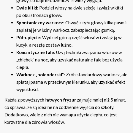
głowy, co daje młodzieńczy i świeży wygląd.
Dwie kitki:
Podziel włosy na dwie sekcje i zwiąż w kitki
po obu stronach głowy.
Spontaniczny warkocz:
Chwyć z tyłu głowy kilka pasm i
zaplataj je w luźny warkocz, zabezpieczając gumką.
Pół-upięcie:
Wydziel górną część włosów i zwiąż ją w
kucyk, a resztę zostaw luźno.
Romantyczne fale:
Użyj techniki związania włosów w
„chlebek” na noc, aby uzyskać naturalne fale bez użycia
ciepła.
Warkocz „holenderski”:
Zrób standardowy warkocz, ale
splataj pasma w przeciwnym kierunku, aby uzyskać efekt
wypukłości.
Każda z powyższych
łatwych fryzur
zajmuje mniej niż 5 minut,
co sprawia, że są idealne na codzienne wyjścia do szkoły.
Dodatkowo, wiele z nich nie wymaga użycia ciepła, co jest
korzystne dla zdrowia włosów.