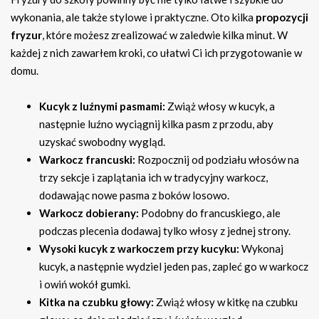
wykonania, ale także stylowe i praktyczne. Oto kilka
propozycji
fryzur
, które możesz zrealizować w zaledwie kilka minut. W
każdej z nich zawarłem kroki, co ułatwi Ci ich przygotowanie w
domu.
Kucyk z luźnymi pasmami:
Zwiąż włosy w kucyk, a
następnie luźno wyciągnij kilka pasm z przodu, aby
uzyskać swobodny wygląd.
Warkocz francuski:
Rozpocznij od podziału włosów na
trzy sekcje i zaplątania ich w tradycyjny warkocz,
dodawając nowe pasma z boków losowo.
Warkocz dobierany:
Podobny do francuskiego, ale
podczas plecenia dodawaj tylko włosy z jednej strony.
Wysoki kucyk z warkoczem przy kucyku:
Wykonaj
kucyk, a następnie wydziel jeden pas, zapleć go w warkocz
i owiń wokół gumki.
Kitka na czubku głowy:
Zwiąż włosy w kitkę na czubku