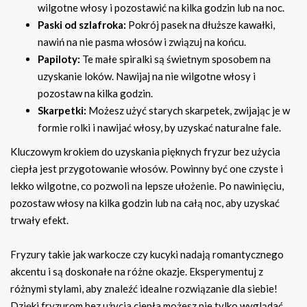
wilgotne włosy i pozostawić na kilka godzin lub na noc.
Paski od szlafroka:
Pokrój pasek na dłuższe kawałki,
nawiń na nie pasma włosów i związuj na końcu.
Papiloty:
Te małe spiralki są świetnym sposobem na
uzyskanie loków. Nawijaj na nie wilgotne włosy i
pozostaw na kilka godzin.
Skarpetki:
Możesz użyć starych skarpetek, zwijając je w
formie rolki i nawijać włosy, by uzyskać naturalne fale.
Kluczowym krokiem do uzyskania pięknych fryzur bez użycia
ciepła jest przygotowanie włosów. Powinny być one czyste i
lekko wilgotne, co pozwoli na lepsze ułożenie. Po nawinięciu,
pozostaw włosy na kilka godzin lub na całą noc, aby uzyskać
trwały efekt.
Fryzury takie jak warkocze czy kucyki nadają romantycznego
akcentu i są doskonałe na różne okazje. Eksperymentuj z
różnymi stylami, aby znaleźć idealne rozwiązanie dla siebie!
Dzięki fryzurom bez użycia ciepła możesz nie tylko wyglądać