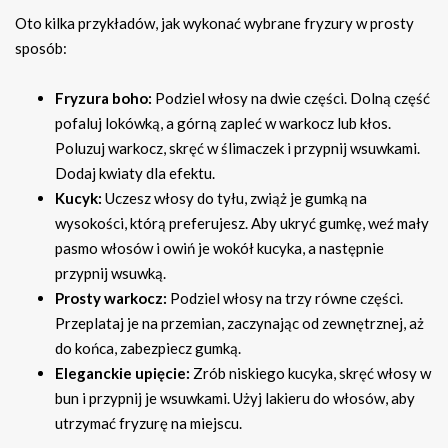
Oto kilka przykładów, jak wykonać wybrane fryzury w prosty
sposób:
Fryzura boho:
Podziel włosy na dwie części. Dolną część
pofaluj lokówką, a górną zapleć w warkocz lub kłos.
Poluzuj warkocz, skręć w ślimaczek i przypnij wsuwkami.
Dodaj kwiaty dla efektu.
Kucyk:
Uczesz włosy do tyłu, zwiąż je gumką na
wysokości, którą preferujesz. Aby ukryć gumkę, weź mały
pasmo włosów i owiń je wokół kucyka, a następnie
przypnij wsuwką.
Prosty warkocz:
Podziel włosy na trzy równe części.
Przeplataj je na przemian, zaczynając od zewnętrznej, aż
do końca, zabezpiecz gumką.
Eleganckie upięcie:
Zrób niskiego kucyka, skręć włosy w
bun i przypnij je wsuwkami. Użyj lakieru do włosów, aby
utrzymać fryzurę na miejscu.