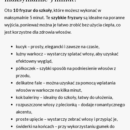
Oto
10 fryzur do szkoły
, które możesz wykonać w
maksymalnie 5 minut. Te
szybkie fryzury
są idealne na poranne
wyjścia, ponieważ można je łatwo zrobić bez użycia ciepła, co
jest korzystne dla zdrowia włosów.
kucyk – prosty, elegancki i zawsze na czasie,
luźny warkocz – wystarczy splatać włosy, aby uzyskać
efektowny wygląd,
półkoczek – szybki sposób na podniesienie włosów z
przodu,
delikatne fale – można uzyskać za pomocą wplatania
włosów w warkocze na kilka minut,
kok baleriny – idealny do szkoły, łatwy do ułożenia,
rozpuszczone włosy z plecionką – dodaje romantycznego
akcentu,
proste upięcie – wystarczy zebrać włosy i przypiąć je,
świderki na końcach – przy wykorzystaniu gumek do