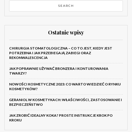
Ostatnie wpisy
CHIRURGIA STOMATOLOGICZNA – CO TO JEST, KIEDY JEST
POTRZEBNA I JAK PRZEBIEGAJĄ ZABIEGI ORAZ
REKONWALESCENCJA
JAK POPRAWNIE UŻYWAĆ BRONZERA I KONTUROWANIA
TWARZY?
NOWOŚCI KOSMETYCZNE 2023: CO WARTO WIEDZIEĆ O RYNKU
KOSMETYKÓW?
GERANIOL W KOSMETYKACH: WŁAŚCIWOŚCI, ZASTOSOWANIE I
BEZPIECZEŃSTWO
JAK ZROBIĆ IDEALNY KOKA? PROSTE INSTRUKCJE KROK PO
KROKU