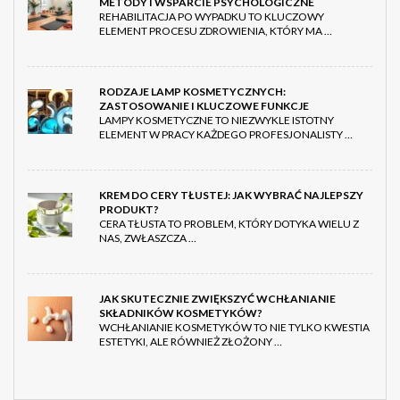
METODY I WSPARCIE PSYCHOLOGICZNE
REHABILITACJA PO WYPADKU TO KLUCZOWY
ELEMENT PROCESU ZDROWIENIA, KTÓRY MA …
RODZAJE LAMP KOSMETYCZNYCH:
ZASTOSOWANIE I KLUCZOWE FUNKCJE
LAMPY KOSMETYCZNE TO NIEZWYKLE ISTOTNY
ELEMENT W PRACY KAŻDEGO PROFESJONALISTY …
KREM DO CERY TŁUSTEJ: JAK WYBRAĆ NAJLEPSZY
PRODUKT?
CERA TŁUSTA TO PROBLEM, KTÓRY DOTYKA WIELU Z
NAS, ZWŁASZCZA …
JAK SKUTECZNIE ZWIĘKSZYĆ WCHŁANIANIE
SKŁADNIKÓW KOSMETYKÓW?
WCHŁANIANIE KOSMETYKÓW TO NIE TYLKO KWESTIA
ESTETYKI, ALE RÓWNIEŻ ZŁOŻONY …