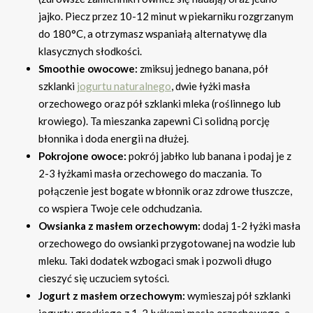
jajko. Piecz przez 10-12 minut w piekarniku rozgrzanym
do 180°C, a otrzymasz wspaniałą alternatywę dla
klasycznych słodkości.
Smoothie owocowe:
zmiksuj jednego banana, pół
szklanki
jogurtu naturalnego
, dwie łyżki masła
orzechowego oraz pół szklanki mleka (roślinnego lub
krowiego). Ta mieszanka zapewni Ci solidną porcję
błonnika i doda energii na dłużej.
Pokrojone owoce:
pokrój jabłko lub banana i podaj je z
2-3 łyżkami masła orzechowego do maczania. To
połączenie jest bogate w błonnik oraz zdrowe tłuszcze,
co wspiera Twoje cele odchudzania.
Owsianka z masłem orzechowym:
dodaj 1-2 łyżki masła
orzechowego do owsianki przygotowanej na wodzie lub
mleku. Taki dodatek wzbogaci smak i pozwoli długo
cieszyć się uczuciem sytości.
Jogurt z masłem orzechowym:
wymieszaj pół szklanki