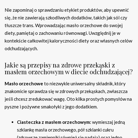
Nie zapominaj o sprawdzaniu etykiet produktów, aby upewnić
się, że nie zawierają szkodliwych dodatków, takich jak sól czy
tłuszcze trans. Wprowadzając masło orzechowe do swojej
diety, pamiętaj o zachowaniu równowagi. Uwzględnij je w
kontekście całkowitej kaloryczności diety oraz własnych celów
odchudzających.
Jakie są przepisy na zdrowe przekąski z
masłem orzechowym w diecie odchudzającej?
Masło orzechowe
to niezwykle uniwersalny składnik, który
znakomicie sprawdza się w zdrowych przekąskach, zwłaszcza
jeśli chcesz zredukować wagę. Oto kilka prostych pomysłów na
pyszne i pożywne smakołyki z jego dodatkiem.
Ciasteczka z masłem orzechowym:
wymieszaj jedną
szklankę masła orzechowego, pół szklanki cukru
(zdrowsze zamienniki również się nadają) oraz jedno