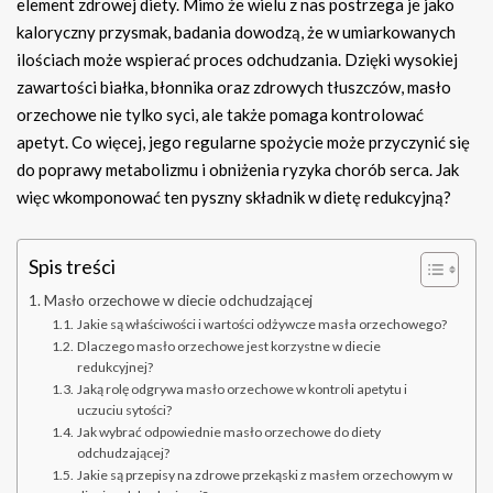
element zdrowej diety. Mimo że wielu z nas postrzega je jako
kaloryczny przysmak, badania dowodzą, że w umiarkowanych
ilościach może wspierać proces odchudzania. Dzięki wysokiej
zawartości białka, błonnika oraz zdrowych tłuszczów, masło
orzechowe nie tylko syci, ale także pomaga kontrolować
apetyt. Co więcej, jego regularne spożycie może przyczynić się
do poprawy metabolizmu i obniżenia ryzyka chorób serca. Jak
więc wkomponować ten pyszny składnik w dietę redukcyjną?
Spis treści
Masło orzechowe w diecie odchudzającej
Jakie są właściwości i wartości odżywcze masła orzechowego?
Dlaczego masło orzechowe jest korzystne w diecie
redukcyjnej?
Jaką rolę odgrywa masło orzechowe w kontroli apetytu i
uczuciu sytości?
Jak wybrać odpowiednie masło orzechowe do diety
odchudzającej?
Jakie są przepisy na zdrowe przekąski z masłem orzechowym w