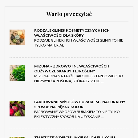
Warto przeczytać
RODZAJE GLINEK KOSMETYCZNYCH I ICH
WŁAŚCIWOŚCI DLA SKÓRY
RODZAJE GLINEK I ICH WŁAŚCIWOŚCI GLINKI TO NIE
TYLKO MATERIAŁ …
MIZUNA – ZDROWOTNE WŁAŚCIWOŚCI I
ODŻYWCZE SKARBY TEJ ROŚLINY
MIZUNA, ZNANA TAKŻE JAKO MUSZTARDOWIEC, TO
NIEZWYKŁA ROŚLINA, KTÓRA ZYSKUJE …
FARBOWANIE WŁOSÓW BURAKIEM – NATURALNY
SPOSÓB NA PIĘKNY KOLOR
FARBOWANIE WŁOSÓW BURAKIEM TO NIE TYLKO
EKLEKTYCZNY SPOSÓB NA UZYSKANIE …
TŁUSZCZE W DIECIE: JAKIE SĄ ICH FUNKCJE I