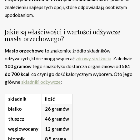
znalezieniu najlepszych opcji, które odpowiadają osobistym
upodobaniom.
Jakie są właściwości i wartości odżywcze
masła orzechowego?
Masło orzechowe
to znakomite źródło składników
odżywczych, które mogą wspierać
zdrowy styl życia
. Zaledwie
100 gramów
tego smakołyku dostarcza organizmowi od
581
do 700 kcal
, co czyni go dość kalorycznym wyborem. Oto jego
główne
składniki odżywcze
:
składnik
ilość
białko
26 gramów
tłuszcz
46 gramów
węglowodany
12 gramów
błonnik
8,5 grama