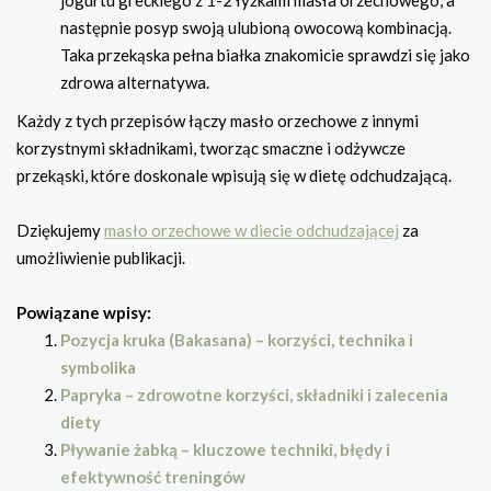
jogurtu greckiego z 1-2 łyżkami masła orzechowego, a
następnie posyp swoją ulubioną owocową kombinacją.
Taka przekąska pełna białka znakomicie sprawdzi się jako
zdrowa alternatywa.
Każdy z tych przepisów łączy masło orzechowe z innymi
korzystnymi składnikami, tworząc smaczne i odżywcze
przekąski, które doskonale wpisują się w dietę odchudzającą.
Dziękujemy
masło orzechowe w diecie odchudzającej
za
umożliwienie publikacji.
Powiązane wpisy:
Pozycja kruka (Bakasana) – korzyści, technika i
symbolika
Papryka – zdrowotne korzyści, składniki i zalecenia
diety
Pływanie żabką – kluczowe techniki, błędy i
efektywność treningów