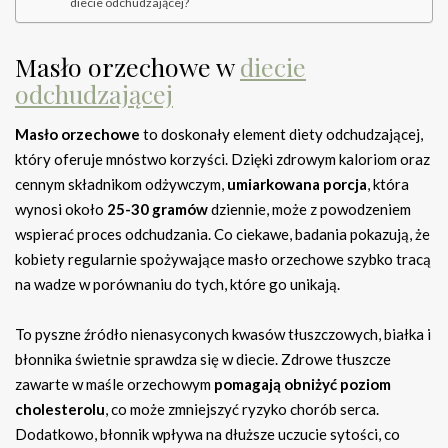
diecie odchudzającej?
Masło orzechowe w
diecie
odchudzającej
Masło orzechowe
to doskonały element diety odchudzającej,
który oferuje mnóstwo korzyści. Dzięki zdrowym kaloriom oraz
cennym składnikom odżywczym,
umiarkowana porcja
, która
wynosi około
25-30 gramów
dziennie, może z powodzeniem
wspierać proces odchudzania. Co ciekawe, badania pokazują, że
kobiety regularnie spożywające masło orzechowe szybko tracą
na wadze w porównaniu do tych, które go unikają.
To pyszne źródło nienasyconych kwasów tłuszczowych, białka i
błonnika świetnie sprawdza się w diecie. Zdrowe tłuszcze
zawarte w maśle orzechowym
pomagają obniżyć poziom
cholesterolu
, co może zmniejszyć ryzyko chorób serca.
Dodatkowo, błonnik wpływa na dłuższe uczucie sytości, co