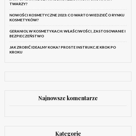
TWARZY?
NOWOŚCI KOSMETYCZNE 2023: CO WARTO WIEDZIEĆ O RYNKU
KOSMETYKÓW?
GERANIOL W KOSMETYKACH: WŁAŚCIWOŚCI, ZASTOSOWANIE I
BEZPIECZEŃSTWO
JAK ZROBIĆ IDEALNY KOKA? PROSTE INSTRUKCJE KROK PO
KROKU
Najnowsze komentarze
Kategorie