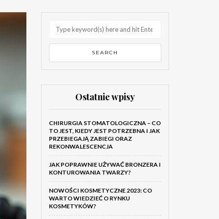
Ostatnie wpisy
CHIRURGIA STOMATOLOGICZNA – CO
TO JEST, KIEDY JEST POTRZEBNA I JAK
PRZEBIEGAJĄ ZABIEGI ORAZ
REKONWALESCENCJA
JAK POPRAWNIE UŻYWAĆ BRONZERA I
KONTUROWANIA TWARZY?
NOWOŚCI KOSMETYCZNE 2023: CO
WARTO WIEDZIEĆ O RYNKU
KOSMETYKÓW?