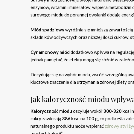
enzymów, witamin i minerałów, wspiera metabolizm o
surowego miodu do porannej owsianki dodaje energii
Miód spadziowy
wyróżnia się mniejszą zawartością
składników odżywczych oraz niższej ilości cukrów, 
Cynamonowy miód
dodatkowo wpływa na regulację 
jednak pamiętać, że efekty mogą się różnić w zależn
Decydując się na wybór miodu, zwróć szczególną uwa
kluczowe znaczenie dla utrzymania zdrowej diety or
Jak kaloryczność miodu wpływa
Kaloryczność miodu
oscyluje wokół
300-320 kcal
n
cukry zawierają
386 kcal
na 100 g, co podkreśla zale
naturalnego produktu może wspierać
zdrowy styl ży
„pustych kalorii”.