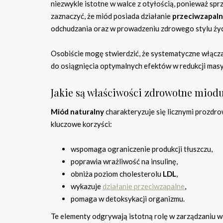
niezwykle istotne w walce z otyłością, ponieważ sp
zaznaczyć, że miód posiada działanie
przeciwzapal
odchudzania oraz w prowadzeniu zdrowego stylu życ
Osobiście mogę stwierdzić, że systematyczne włącza
do osiągnięcia optymalnych efektów w redukcji masy 
Jakie są właściwości zdrowotne miod
Miód naturalny
charakteryzuje się licznymi prozdr
kluczowe korzyści:
wspomaga ograniczenie produkcji tłuszczu,
poprawia wrażliwość na insulinę,
obniża poziom cholesterolu
LDL
,
wykazuje
działanie przeciwzapalne
,
pomaga w detoksykacji organizmu.
Te elementy odgrywają istotną rolę w zarządzaniu