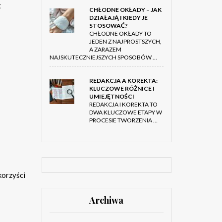
t
CHŁODNE OKŁADY – JAK
DZIAŁAJĄ I KIEDY JE
STOSOWAĆ?
CHŁODNE OKŁADY TO
JEDEN Z NAJPROSTSZYCH,
A ZARAZEM
NAJSKUTECZNIEJSZYCH SPOSOBÓW …
REDAKCJA A KOREKTA:
KLUCZOWE RÓŻNICE I
UMIEJĘTNOŚCI
REDAKCJA I KOREKTA TO
DWA KLUCZOWE ETAPY W
PROCESIE TWORZENIA …
korzyści
Archiwa