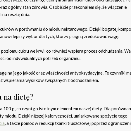
raz ogólny stan zdrowia. Osobiście przekonałem się, że włączenie
 na resztę dnia.
 cukrów w porównaniu do miodu nektarowego. Dzięki bogatej kompo
stanowi lepszy wybór dla tych, którzy pragną zredukować wagę.
poziomu cukru we krwi, co również wspiera proces odchudzania. Wa
ości od indywidualnych potrzeb organizmu.
gę na jego jakość oraz właściwości antyoksydacyjne. Te czynniki m
az wspierania wysiłków związanych z odchudzaniem.
 na dietę?
a 100 g, co czyni go istotnym elementem naszej diety. Dla porównani
ty miodu. Dzięki niższej kaloryczności, umiarkowane spożycie tego
cia
, a także pomóc w redukcji tkanki tłuszczowej poprzez ograniczen