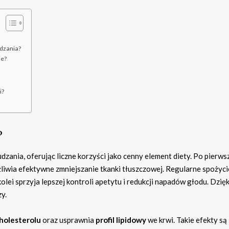
udzania?
ie?
i?
?
ania, oferując liczne korzyści jako cenny element diety. Po pierws
iwia efektywne zmniejszanie tkanki tłuszczowej. Regularne spożyc
 kolei sprzyja lepszej kontroli apetytu i redukcji napadów głodu. Dzięk
y.
cholesterolu
oraz usprawnia
profil lipidowy
we krwi. Takie efekty są