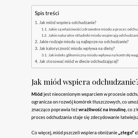
Spis treści
Jak miód wspiera odchudzanie?
Jakie są właściwości zdrowotne miodu a proces odch
Jakie naturalne składniki miodu wspierają odchudzan
Jakie rodzaje miodu są najlepsze na odchudzanie?
Jak kaloryczność miodu wpływa na dietę?
Jak indeks glikemiczny miodu wpływa na kontrolę wag
Jak stosować miód w diecie odchudzającej?
Jak miód wspiera odchudzanie
Miód
jest nieocenionym wsparciem w procesie odchudz
ogranicza on rozwój komórek tłuszczowych, co umożl
znacząco poprawia też
wrażliwość na insulinę
, co z
proces odchudzania staje się zdecydowanie łatwiejsz
Co więcej, miód pszczeli wspiera obniżanie
„złego” 