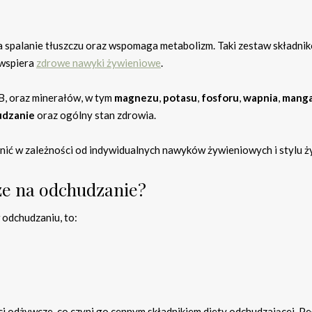
za spalanie tłuszczu oraz wspomaga metabolizm. Taki zestaw składni
 wspiera
zdrowe nawyki żywieniowe
.
 i B, oraz minerałów, w tym
magnezu
,
potasu
,
fosforu
,
wapnia
,
mang
udzanie
oraz ogólny stan zdrowia.
nić w zależności od indywidualnych nawyków żywieniowych i stylu ży
sze na odchudzanie?
 odchudzaniu, to:
 odżywcze, co czyni go cennym składnikiem diety odchudzającej. Pe