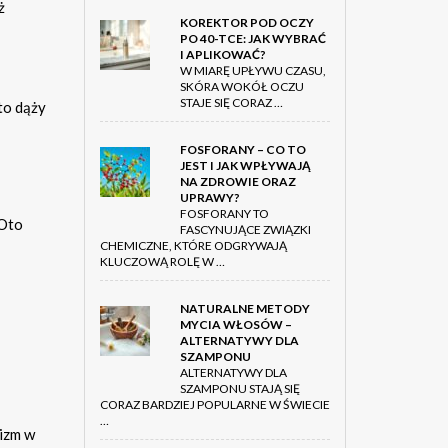
ż
KOREKTOR POD OCZY
PO 40-TCE: JAK WYBRAĆ
I APLIKOWAĆ?
W MIARĘ UPŁYWU CZASU,
SKÓRA WOKÓŁ OCZU
STAJE SIĘ CORAZ …
to dąży
FOSFORANY – CO TO
JEST I JAK WPŁYWAJĄ
NA ZDROWIE ORAZ
UPRAWY?
FOSFORANY TO
 Oto
FASCYNUJĄCE ZWIĄZKI
CHEMICZNE, KTÓRE ODGRYWAJĄ
KLUCZOWĄ ROLĘ W …
NATURALNE METODY
MYCIA WŁOSÓW –
ALTERNATYWY DLA
SZAMPONU
ALTERNATYWY DLA
SZAMPONU STAJĄ SIĘ
CORAZ BARDZIEJ POPULARNE W ŚWIECIE
…
izm w