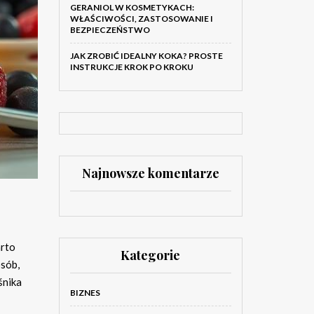
GERANIOL W KOSMETYKACH:
WŁAŚCIWOŚCI, ZASTOSOWANIE I
BEZPIECZEŃSTWO
JAK ZROBIĆ IDEALNY KOKA? PROSTE
INSTRUKCJE KROK PO KROKU
Najnowsze komentarze
arto
Kategorie
osób,
śnika
BIZNES