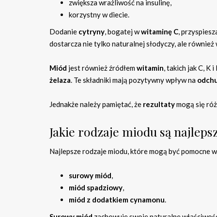
zwiększa wrażliwość na insulinę,
korzystny w diecie.
Dodanie
cytryny
, bogatej w
witaminę C
, przyspies
dostarcza nie tylko naturalnej słodyczy, ale również
Miód
jest również źródłem
witamin
, takich jak C, K
żelaza
. Te składniki mają pozytywny wpływ na
odch
Jednakże należy pamiętać, że
rezultaty
mogą się róż
Jakie rodzaje miodu są najlep
Najlepsze rodzaje miodu, które mogą być pomocne w
surowy miód
,
miód spadziowy
,
miód z dodatkiem cynamonu
.
Surowy miód
zachowuje swoje naturalne właściwości