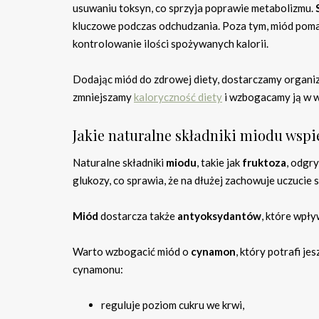
usuwaniu toksyn, co sprzyja poprawie metabolizmu.
kluczowe podczas odchudzania. Poza tym, miód pomag
kontrolowanie ilości spożywanych kalorii.
Dodając miód do zdrowej diety, dostarczamy organiz
zmniejszamy
kaloryczność diety
i wzbogacamy ją w w
Jakie naturalne składniki miodu wsp
Naturalne składniki
miodu
, takie jak
fruktoza
, odgr
glukozy, co sprawia, że na dłużej zachowuje uczucie s
Miód
dostarcza także
antyoksydantów
, które wpł
Warto wzbogacić miód o
cynamon
, który potrafi j
cynamonu:
reguluje poziom cukru we krwi,