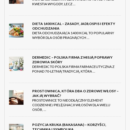
KWESTIA WYGODY, LECZ …
DIETA 1400 KCAL – ZASADY, JADŁOSPIS I EFEKTY
ODCHUDZANIA
DIETA ODCHUDZAJĄCA 1400 KCAL TO POPULARNY
WYBÓR DLA OSÓB PRAGNĄCYCH …
DERMEDIC – POLSKA FIRMA Z MISJĄ POPRAWY
ZDROWIA SKÓRY
DERMEDIC TO POLSKA FIRMA FARMACEUTYCZNA Z
PONAD 70-LETNIĄ TRADYCJĄ, KTÓRA …
PROSTOWNICA, KTÓRA DBA O ZDROWE WŁOSY –
JAK JĄ WYBRAĆ?
PROSTOWNICE TO NIEODŁĄCZNY ELEMENT
CODZIENNEJ PIELĘGNACJI WŁOSÓW DLA WIELU
OSÓB, …
POZYCJA KRUKA (BAKASANA) – KORZYŚCI,
TECHNIKA I SYMBOLIKA