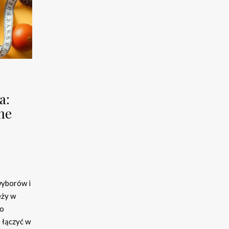
a:
ne
wyborów i
eży w
do
 łączyć w