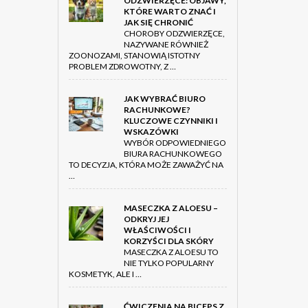
ODZWIERZĘCE: OBJAWY,
KTÓRE WARTO ZNAĆ I
JAK SIĘ CHRONIĆ
CHOROBY ODZWIERZĘCE,
NAZYWANE RÓWNIEŻ
ZOONOZAMI, STANOWIĄ ISTOTNY
PROBLEM ZDROWOTNY, Z …
JAK WYBRAĆ BIURO
RACHUNKOWE?
KLUCZOWE CZYNNIKI I
WSKAZÓWKI
WYBÓR ODPOWIEDNIEGO
BIURA RACHUNKOWEGO
TO DECYZJA, KTÓRA MOŻE ZAWAŻYĆ NA
…
MASECZKA Z ALOESU –
ODKRYJ JEJ
WŁAŚCIWOŚCI I
KORZYŚCI DLA SKÓRY
MASECZKA Z ALOESU TO
NIE TYLKO POPULARNY
KOSMETYK, ALE I …
ĆWICZENIA NA BICEPS Z