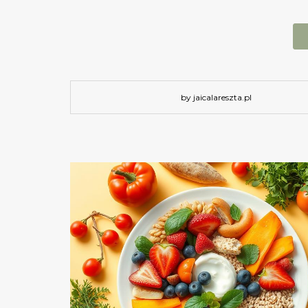
by jaicalareszta.pl