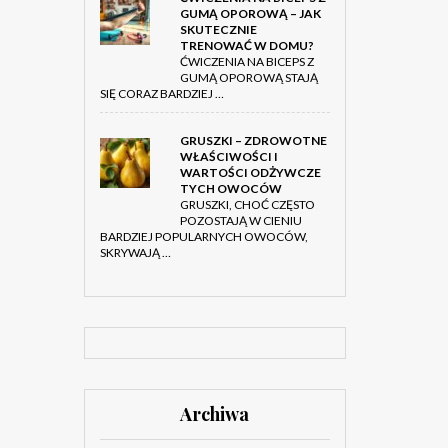
GUMĄ OPOROWĄ – JAK
SKUTECZNIE
TRENOWAĆ W DOMU?
ĆWICZENIA NA BICEPS Z
GUMĄ OPOROWĄ STAJĄ
SIĘ CORAZ BARDZIEJ …
GRUSZKI – ZDROWOTNE
WŁAŚCIWOŚCI I
WARTOŚCI ODŻYWCZE
TYCH OWOCÓW
GRUSZKI, CHOĆ CZĘSTO
POZOSTAJĄ W CIENIU
BARDZIEJ POPULARNYCH OWOCÓW,
SKRYWAJĄ …
Archiwa