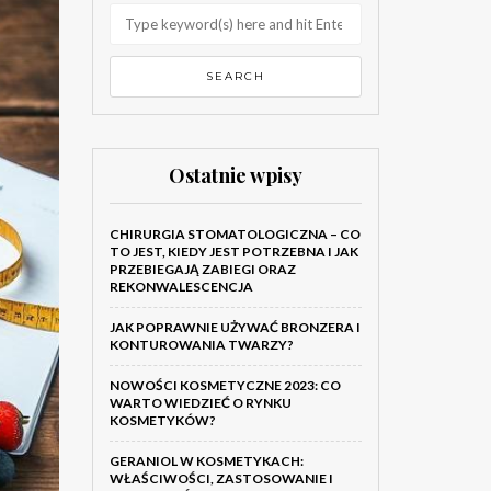
Ostatnie wpisy
CHIRURGIA STOMATOLOGICZNA – CO
TO JEST, KIEDY JEST POTRZEBNA I JAK
PRZEBIEGAJĄ ZABIEGI ORAZ
REKONWALESCENCJA
JAK POPRAWNIE UŻYWAĆ BRONZERA I
KONTUROWANIA TWARZY?
NOWOŚCI KOSMETYCZNE 2023: CO
WARTO WIEDZIEĆ O RYNKU
KOSMETYKÓW?
GERANIOL W KOSMETYKACH:
WŁAŚCIWOŚCI, ZASTOSOWANIE I