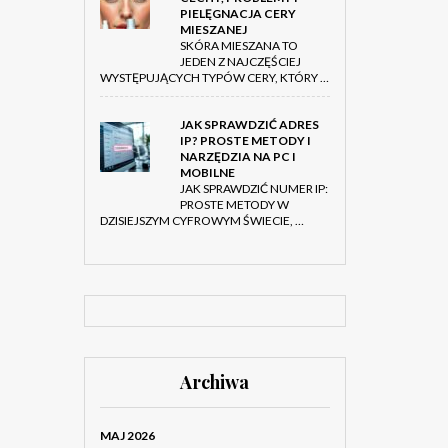
PIELĘGNACJA CERY
MIESZANEJ
SKÓRA MIESZANA TO
JEDEN Z NAJCZĘŚCIEJ
WYSTĘPUJĄCYCH TYPÓW CERY, KTÓRY …
JAK SPRAWDZIĆ ADRES
IP? PROSTE METODY I
NARZĘDZIA NA PC I
MOBILNE
JAK SPRAWDZIĆ NUMER IP:
PROSTE METODY W
DZISIEJSZYM CYFROWYM ŚWIECIE, …
Archiwa
MAJ 2026