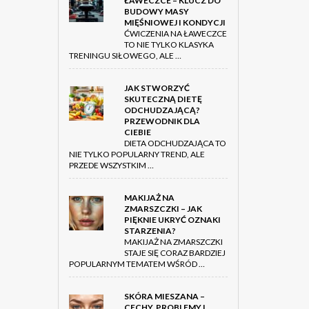
ŁAWECZCE – KLUCZ DO
BUDOWY MASY
MIĘŚNIOWEJ I KONDYCJI
ĆWICZENIA NA ŁAWECZCE
TO NIE TYLKO KLASYKA
TRENINGU SIŁOWEGO, ALE …
JAK STWORZYĆ
SKUTECZNĄ DIETĘ
ODCHUDZAJĄCĄ?
PRZEWODNIK DLA
CIEBIE
DIETA ODCHUDZAJĄCA TO
NIE TYLKO POPULARNY TREND, ALE
PRZEDE WSZYSTKIM …
MAKIJAŻ NA
ZMARSZCZKI – JAK
PIĘKNIE UKRYĆ OZNAKI
STARZENIA?
MAKIJAŻ NA ZMARSZCZKI
STAJE SIĘ CORAZ BARDZIEJ
POPULARNYM TEMATEM WŚRÓD …
SKÓRA MIESZANA –
CECHY, PROBLEMY I