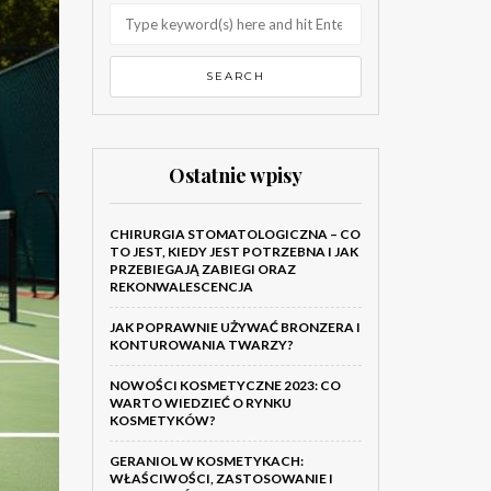
Ostatnie wpisy
CHIRURGIA STOMATOLOGICZNA – CO
TO JEST, KIEDY JEST POTRZEBNA I JAK
PRZEBIEGAJĄ ZABIEGI ORAZ
REKONWALESCENCJA
JAK POPRAWNIE UŻYWAĆ BRONZERA I
KONTUROWANIA TWARZY?
NOWOŚCI KOSMETYCZNE 2023: CO
WARTO WIEDZIEĆ O RYNKU
KOSMETYKÓW?
GERANIOL W KOSMETYKACH:
WŁAŚCIWOŚCI, ZASTOSOWANIE I