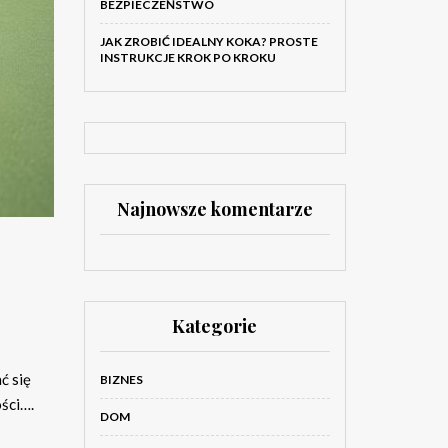
BEZPIECZEŃSTWO
JAK ZROBIĆ IDEALNY KOKA? PROSTE
INSTRUKCJE KROK PO KROKU
Najnowsze komentarze
Kategorie
ć się
BIZNES
ści….
DOM