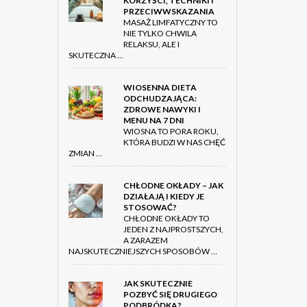
KORZYŚCI, TECHNIKI I
PRZECIWWSKAZANIA
MASAŻ LIMFATYCZNY TO
NIE TYLKO CHWILA
RELAKSU, ALE I
SKUTECZNA …
WIOSENNA DIETA
ODCHUDZAJĄCA:
ZDROWE NAWYKI I
MENU NA 7 DNI
WIOSNA TO PORA ROKU,
KTÓRA BUDZI W NAS CHĘĆ
ZMIAN …
CHŁODNE OKŁADY – JAK
DZIAŁAJĄ I KIEDY JE
STOSOWAĆ?
CHŁODNE OKŁADY TO
JEDEN Z NAJPROSTSZYCH,
A ZARAZEM
NAJSKUTECZNIEJSZYCH SPOSOBÓW …
JAK SKUTECZNIE
POZBYĆ SIĘ DRUGIEGO
PODBRÓDKA?