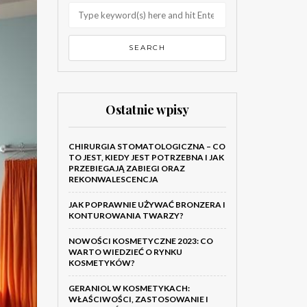
Ostatnie wpisy
CHIRURGIA STOMATOLOGICZNA – CO
TO JEST, KIEDY JEST POTRZEBNA I JAK
PRZEBIEGAJĄ ZABIEGI ORAZ
REKONWALESCENCJA
JAK POPRAWNIE UŻYWAĆ BRONZERA I
KONTUROWANIA TWARZY?
NOWOŚCI KOSMETYCZNE 2023: CO
WARTO WIEDZIEĆ O RYNKU
KOSMETYKÓW?
GERANIOL W KOSMETYKACH:
WŁAŚCIWOŚCI, ZASTOSOWANIE I