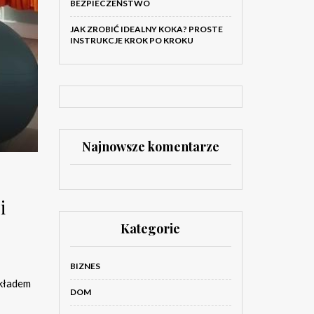
BEZPIECZEŃSTWO
JAK ZROBIĆ IDEALNY KOKA? PROSTE
INSTRUKCJE KROK PO KROKU
Najnowsze komentarze
i
Kategorie
BIZNES
układem
DOM