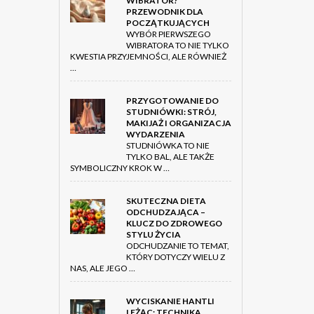
WIBRATOR?
PRZEWODNIK DLA
POCZĄTKUJĄCYCH
WYBÓR PIERWSZEGO
WIBRATORA TO NIE TYLKO
KWESTIA PRZYJEMNOŚCI, ALE RÓWNIEŻ
…
PRZYGOTOWANIE DO
STUDNIÓWKI: STRÓJ,
MAKIJAŻ I ORGANIZACJA
WYDARZENIA
STUDNIÓWKA TO NIE
TYLKO BAL, ALE TAKŻE
SYMBOLICZNY KROK W …
SKUTECZNA DIETA
ODCHUDZAJĄCA –
KLUCZ DO ZDROWEGO
STYLU ŻYCIA
ODCHUDZANIE TO TEMAT,
KTÓRY DOTYCZY WIELU Z
NAS, ALE JEGO …
WYCISKANIE HANTLI
LEŻĄC: TECHNIKA,