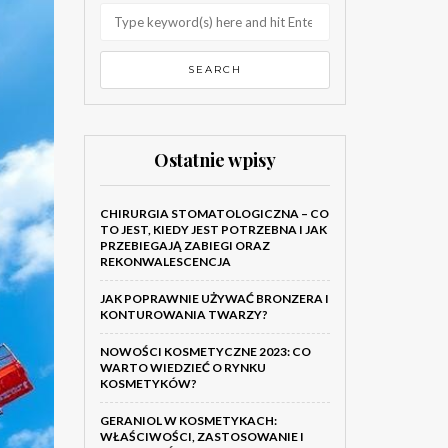
Ostatnie wpisy
CHIRURGIA STOMATOLOGICZNA – CO
TO JEST, KIEDY JEST POTRZEBNA I JAK
PRZEBIEGAJĄ ZABIEGI ORAZ
REKONWALESCENCJA
JAK POPRAWNIE UŻYWAĆ BRONZERA I
KONTUROWANIA TWARZY?
NOWOŚCI KOSMETYCZNE 2023: CO
WARTO WIEDZIEĆ O RYNKU
KOSMETYKÓW?
GERANIOL W KOSMETYKACH:
WŁAŚCIWOŚCI, ZASTOSOWANIE I