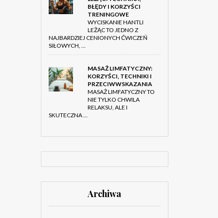
BŁĘDY I KORZYŚCI
TRENINGOWE
WYCISKANIE HANTLI
LEŻĄC TO JEDNO Z
NAJBARDZIEJ CENIONYCH ĆWICZEŃ
SIŁOWYCH, …
MASAŻ LIMFATYCZNY:
KORZYŚCI, TECHNIKI I
PRZECIWWSKAZANIA
MASAŻ LIMFATYCZNY TO
NIE TYLKO CHWILA
RELAKSU, ALE I
SKUTECZNA …
Archiwa