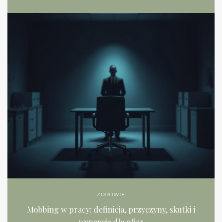
ZDROWIE
Mobbing w pracy: definicja, przyczyny, skutki i
wsparcie dla ofiar