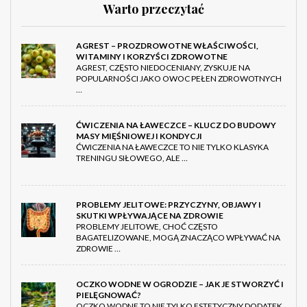
Warto przeczytać
AGREST – PROZDROWOTNE WŁAŚCIWOŚCI,
WITAMINY I KORZYŚCI ZDROWOTNE
AGREST, CZĘSTO NIEDOCENIANY, ZYSKUJE NA
POPULARNOŚCI JAKO OWOC PEŁEN ZDROWOTNYCH
…
ĆWICZENIA NA ŁAWECZCE – KLUCZ DO BUDOWY
MASY MIĘŚNIOWEJ I KONDYCJI
ĆWICZENIA NA ŁAWECZCE TO NIE TYLKO KLASYKA
TRENINGU SIŁOWEGO, ALE …
PROBLEMY JELITOWE: PRZYCZYNY, OBJAWY I
SKUTKI WPŁYWAJĄCE NA ZDROWIE
PROBLEMY JELITOWE, CHOĆ CZĘSTO
BAGATELIZOWANE, MOGĄ ZNACZĄCO WPŁYWAĆ NA
ZDROWIE …
OCZKO WODNE W OGRODZIE – JAK JE STWORZYĆ I
PIELĘGNOWAĆ?
OCZKO WODNE TO NIE TYLKO ESTETYCZNY DODATEK