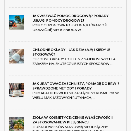
JAK WEZWAĆ POMOC DROGOWĄ? PORADY I
USŁUGI POMOCY DROGOWEJ
POMOC DROGOWA TO USŁUGA, KTÓRA MOŻE
OKAZAĆ SIĘ NIEOCENIONA W …
CHŁODNE OKŁADY – JAK DZIAŁAJĄ I KIEDY JE
STOSOWAĆ?
CHŁODNE OKŁADY TO JEDEN Z NAJPROSTSZYCH, A
ZARAZEM NAJSKUTECZNIEJSZYCH SPOSOBÓW …
JAK URATOWAĆ ZASCHNIĘTĄ POMADĘ DO BRWI?
SPRAWDZONE METODY I PORADY
POMADA DO BRWI TO NIEZASTĄPIONY KOSMETYK W
WIELU MAKIJAŻOWYCH RUTYNACH, …
ZIOŁA W KOSMETYCE: CENNE WŁAŚCIWOŚCI I
ZASTOSOWANIE W PIELĘGNACJI
ZIOŁA OD WIEKÓW STANOWIĄ NIEODŁĄCZNY