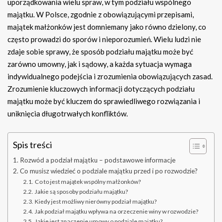
uporządkowania wielu spraw, w tym podziału wspólnego
majątku. W Polsce, zgodnie z obowiązującymi przepisami,
majątek małżonków jest domniemany jako równo dzielony, co
często prowadzi do sporów i nieporozumień. Wielu ludzi nie
zdaje sobie sprawy, że sposób podziału majątku może być
zarówno umowny, jak i sądowy, a każda sytuacja wymaga
indywidualnego podejścia i zrozumienia obowiązujących zasad.
Zrozumienie kluczowych informacji dotyczących podziału
majątku może być kluczem do sprawiedliwego rozwiązania i
uniknięcia długotrwałych konfliktów.
Spis treści
Rozwód a podział majątku – podstawowe informacje
Co musisz wiedzieć o podziale majątku przed i po rozwodzie?
Co to jest majątek wspólny małżonków?
Jakie są sposoby podziału majątku?
Kiedy jest możliwy nierówny podział majątku?
Jak podział majątku wpływa na orzeczenie winy w rozwodzie?
Jakie jest znaczenie umowy o podziale majątku?