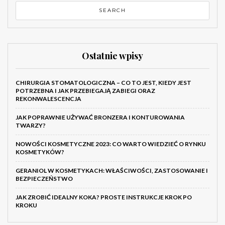
Ostatnie wpisy
CHIRURGIA STOMATOLOGICZNA – CO TO JEST, KIEDY JEST
POTRZEBNA I JAK PRZEBIEGAJĄ ZABIEGI ORAZ
REKONWALESCENCJA
JAK POPRAWNIE UŻYWAĆ BRONZERA I KONTUROWANIA
TWARZY?
NOWOŚCI KOSMETYCZNE 2023: CO WARTO WIEDZIEĆ O RYNKU
KOSMETYKÓW?
GERANIOL W KOSMETYKACH: WŁAŚCIWOŚCI, ZASTOSOWANIE I
BEZPIECZEŃSTWO
JAK ZROBIĆ IDEALNY KOKA? PROSTE INSTRUKCJE KROK PO
KROKU