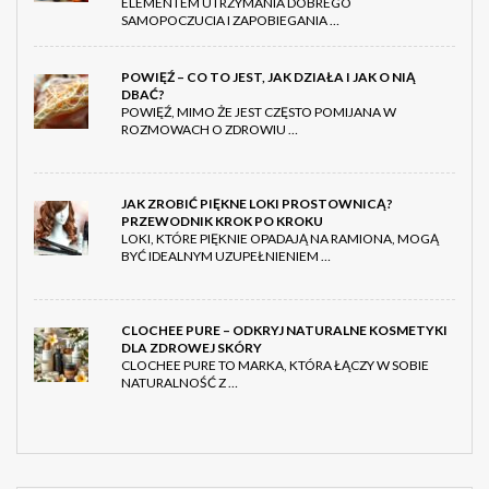
ELEMENTEM UTRZYMANIA DOBREGO
SAMOPOCZUCIA I ZAPOBIEGANIA …
POWIĘŹ – CO TO JEST, JAK DZIAŁA I JAK O NIĄ
DBAĆ?
POWIĘŹ, MIMO ŻE JEST CZĘSTO POMIJANA W
ROZMOWACH O ZDROWIU …
JAK ZROBIĆ PIĘKNE LOKI PROSTOWNICĄ?
PRZEWODNIK KROK PO KROKU
LOKI, KTÓRE PIĘKNIE OPADAJĄ NA RAMIONA, MOGĄ
BYĆ IDEALNYM UZUPEŁNIENIEM …
CLOCHEE PURE – ODKRYJ NATURALNE KOSMETYKI
DLA ZDROWEJ SKÓRY
CLOCHEE PURE TO MARKA, KTÓRA ŁĄCZY W SOBIE
NATURALNOŚĆ Z …