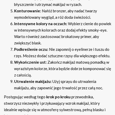
błyszczenie i utrzymać makijaż w ryzach.
Konturowanie:
Nałóż bronzer, aby nadać twarzy
wymodelowany wygląd, a róż doda świeżości.
Intensywne kolory na oczach:
Wybierz cienie do powiek
w intensywnych kolorach oraz dodaj efekty smoky-eye.
Warto również zastosować brokatowy primer, aby
zwiększyć blask.
Podkreślenie oczu:
Nie zapomnij o eyelinerze i tuszu do
rzęs. Możesz dodać sztuczne rzęsy dla większego efektu.
Wykończenie ust:
Zakończ makijaż matową pomadką w
wyrazistym kolorze, która będzie dobrze komponować się
z całością.
Utrwalenie makijażu:
Użyj sprayu do utrwalenia
makijażu, aby zapewnić jego trwałość przez całą noc.
Postępując według tego
krok po kroku
przewodnika,
stworzysz niezwykły i przykuwający wzrok makijaż, który
idealnie wpisuje się w atmosferę sylwestrową, pełną blasku i