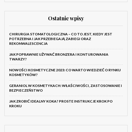
Ostatnie wpisy
CHIRURGIA STOMATOLOGICZNA – CO TO JEST, KIEDY JEST
POTRZEBNA I JAK PRZEBIEGAJĄ ZABIEGI ORAZ
REKONWALESCENCJA
JAK POPRAWNIE UŻYWAĆ BRONZERA I KONTUROWANIA
TWARZY?
NOWOŚCI KOSMETYCZNE 2023: CO WARTO WIEDZIEĆ O RYNKU
KOSMETYKÓW?
GERANIOL W KOSMETYKACH: WŁAŚCIWOŚCI, ZASTOSOWANIE I
BEZPIECZEŃSTWO
JAK ZROBIĆ IDEALNY KOKA? PROSTE INSTRUKCJE KROK PO
KROKU