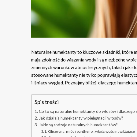
Naturalne humektanty to kluczowe składniki, które 
mają zdolność do wiązania wody i są niezbędne w pi
zmiennych warunków atmosferycznych, takich jak słońc
stosowane humektanty nie tylko poprawiają elastyczn
i lśniący wygląd. Poznajmy bliżej, dlaczego humekta
Spis treści
Co to są naturalne humektanty do włosów i dlaczego 
Jak działają humektanty w pielęgnacji włosów?
Jakie są rodzaje naturalnych humektantów?
Gliceryna, miód i panthenol: właściwości nawilżające