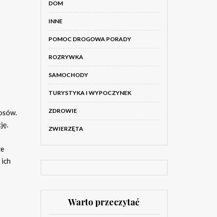
DOM
INNE
POMOC DROGOWA PORADY
ROZRYWKA
SAMOCHODY
TURYSTYKA I WYPOCZYNEK
ZDROWIE
łosów.
ję.
ZWIERZĘTA
ze
 ich
Warto przeczytać