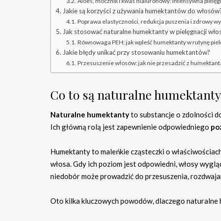
Aloes, mocznik i kwas hialuronowy: intensywna pielęg
Jakie są korzyści z używania humektantów do włosów
Poprawa elastyczności, redukcja puszenia i zdrowy w
Jak stosować naturalne humektanty w pielęgnacji wł
Równowaga PEH: jak wpleść humektanty w rutynę piel
Jakie błędy unikać przy stosowaniu humektantów?
Przesuszenie włosów: jak nie przesadzić z humektan
Co to są naturalne humektanty
Naturalne humektanty
to substancje o zdolności d
Ich główną rolą jest zapewnienie odpowiedniego
po
Humektanty to maleńkie cząsteczki o właściwościach 
włosa. Gdy ich poziom jest odpowiedni, włosy wygląd
niedobór może prowadzić do przesuszenia, rozdwaja
Oto kilka kluczowych powodów, dlaczego naturalne