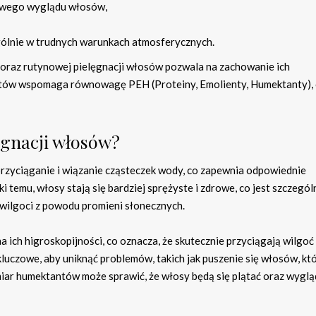
drowego wyglądu włosów,
ólnie w trudnych warunkach atmosferycznych.
raz rutynowej pielęgnacji włosów pozwala na zachowanie ich
tów wspomaga równowagę PEH (Proteiny, Emolienty, Humektanty), 
ęgnacji włosów?
rzyciąganie i wiązanie cząsteczek wody, co zapewnia odpowiednie
i temu, włosy stają się bardziej sprężyste i zdrowe, co jest szczegól
 wilgoci z powodu promieni słonecznych.
 ich higroskopijności, co oznacza, że skutecznie przyciągają wilgoć
uczowe, aby uniknąć problemów, takich jak puszenie się włosów, kt
iar humektantów może sprawić, że włosy będą się plątać oraz wyglą