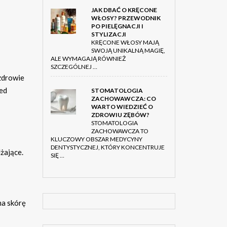
JAK DBAĆ O KRĘCONE
WŁOSY? PRZEWODNIK
PO PIELĘGNACJI I
STYLIZACJI
KRĘCONE WŁOSY MAJĄ
SWOJĄ UNIKALNĄ MAGIĘ,
ALE WYMAGAJĄ RÓWNIEŻ
SZCZEGÓLNEJ …
zdrowie
zed
STOMATOLOGIA
ZACHOWAWCZA: CO
WARTO WIEDZIEĆ O
ZDROWIU ZĘBÓW?
STOMATOLOGIA
ZACHOWAWCZA TO
KLUCZOWY OBSZAR MEDYCYNY
DENTYSTYCZNEJ, KTÓRY KONCENTRUJE
żające.
SIĘ …
na skórę