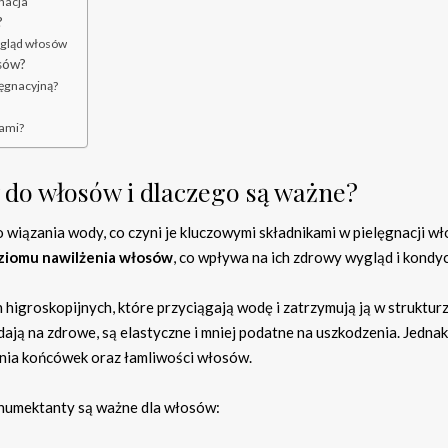
nacja
?
ygląd włosów
osów?
ęgnacyjną?
tami?
 do włosów i dlaczego są ważne?
o wiązania wody, co czyni je kluczowymi składnikami w pielęgnacji w
ziomu nawilżenia włosów
, co wpływa na ich zdrowy wygląd i kondyc
higroskopijnych, które przyciągają wodę i zatrzymują ją w struktur
ają na zdrowe, są elastyczne i mniej podatne na uszkodzenia. Jednak
nia końcówek oraz łamliwości włosów.
 humektanty są ważne dla włosów: