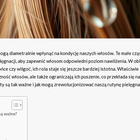
mogą diametralnie wpłynąć na kondycję naszych włosów. Te małe czą
elęgnacji, aby zapewnić włosom odpowiedni poziom nawilżenia. W obl
e czy wilgoć, ich rola staje się jeszcze bardziej istotna. Właściwie
ość włosów, ale także ograniczają ich puszenie, co przekłada się n
nty są tak ważne i jak mogą zrewolucjonizować naszą rutynę pielęgna
są ważne?