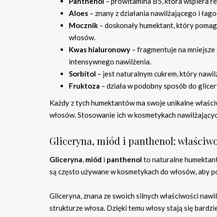
Panthenol
– prowitamina B5, która wspiera r
Aloes
– znany z działania nawilżającego i łago
Mocznik
– doskonały humektant, który pomag
włosów.
Kwas hialuronowy
– fragmentuje na mniejsze 
intensywnego nawilżenia.
Sorbitol
– jest naturalnym cukrem, który nawi
Fruktoza
– działa w podobny sposób do glicery
Każdy z tych humektantów ma swoje unikalne właściw
włosów. Stosowanie ich w kosmetykach nawilżających
Gliceryna, miód i panthenol: właściw
Gliceryna
,
miód
i
panthenol
to naturalne humektant
są często używane w kosmetykach do włosów, aby pop
Gliceryna, znana ze swoich silnych właściwości nawi
strukturze włosa. Dzięki temu włosy stają się bardzi