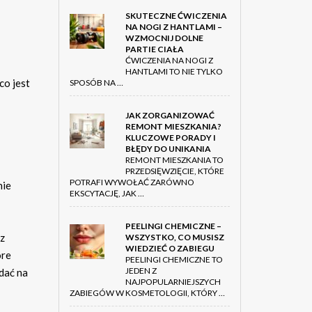
SKUTECZNE ĆWICZENIA
NA NOGI Z HANTLAMI –
WZMOCNIJ DOLNE
PARTIE CIAŁA
ĆWICZENIA NA NOGI Z
HANTLAMI TO NIE TYLKO
co jest
SPOSÓB NA …
JAK ZORGANIZOWAĆ
REMONT MIESZKANIA?
KLUCZOWE PORADY I
BŁĘDY DO UNIKANIA
REMONT MIESZKANIA TO
PRZEDSIĘWZIĘCIE, KTÓRE
POTRAFI WYWOŁAĆ ZARÓWNO
nie
EKSCYTACJĘ, JAK …
PEELINGI CHEMICZNE –
 z
WSZYSTKO, CO MUSISZ
WIEDZIEĆ O ZABIEGU
óre
PEELINGI CHEMICZNE TO
JEDEN Z
dać na
NAJPOPULARNIEJSZYCH
ZABIEGÓW W KOSMETOLOGII, KTÓRY …