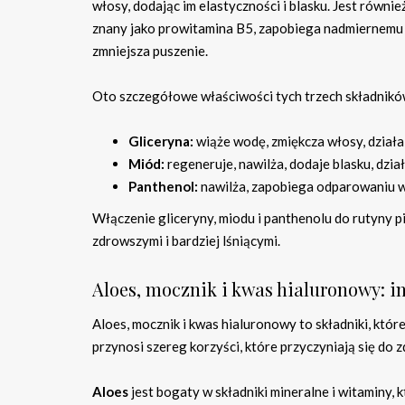
włosy, dodając im elastyczności i blasku. Jest równ
znany jako prowitamina B5, zapobiega nadmiernemu 
zmniejsza puszenie.
Oto szczegółowe właściwości tych trzech składnikó
Gliceryna:
wiąże wodę, zmiękcza włosy, działa
Miód:
regeneruje, nawilża, dodaje blasku, dzia
Panthenol:
nawilża, zapobiega odparowaniu w
Włączenie gliceryny, miodu i panthenolu do rutyny p
zdrowszymi i bardziej lśniącymi.
Aloes, mocznik i kwas hialuronowy: i
Aloes, mocznik i kwas hialuronowy to składniki, któ
przynosi szereg korzyści, które przyczyniają się do
Aloes
jest bogaty w składniki mineralne i witaminy, 