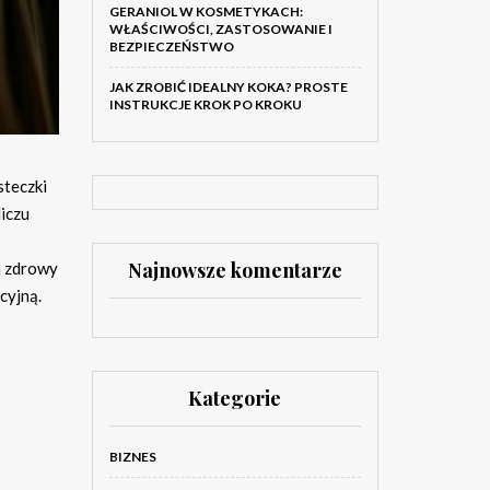
GERANIOL W KOSMETYKACH:
WŁAŚCIWOŚCI, ZASTOSOWANIE I
BEZPIECZEŃSTWO
JAK ZROBIĆ IDEALNY KOKA? PROSTE
INSTRUKCJE KROK PO KROKU
steczki
iczu
Najnowsze komentarze
a zdrowy
cyjną.
Kategorie
BIZNES