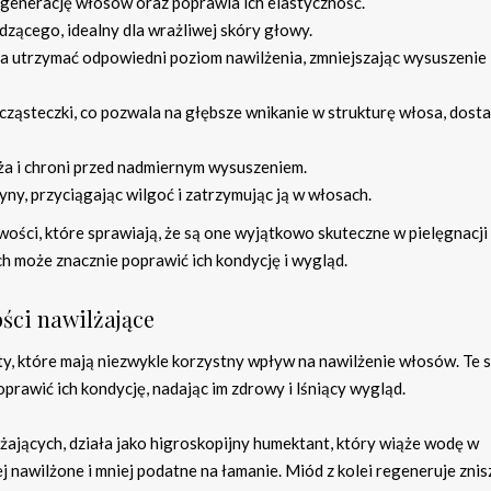
egenerację włosów oraz poprawia ich elastyczność.
dzącego, idealny dla wrażliwej skóry głowy.
a utrzymać odpowiedni poziom nawilżenia, zmniejszając wysuszenie
cząsteczki, co pozwala na głębsze wnikanie w strukturę włosa, dosta
lża i chroni przed nadmiernym wysuszeniem.
ny, przyciągając wilgoć i zatrzymując ją w włosach.
ości, które sprawiają, że są one wyjątkowo skuteczne w pielęgnacji
 może znacznie poprawić ich kondycję i wygląd.
ości nawilżające
y, które mają niezwykle korzystny wpływ na nawilżenie włosów. Te s
rawić ich kondycję, nadając im zdrowy i lśniący wygląd.
lżających, działa jako higroskopijny humektant, który wiąże wodę w
ej nawilżone i mniej podatne na łamanie. Miód z kolei regeneruje zni