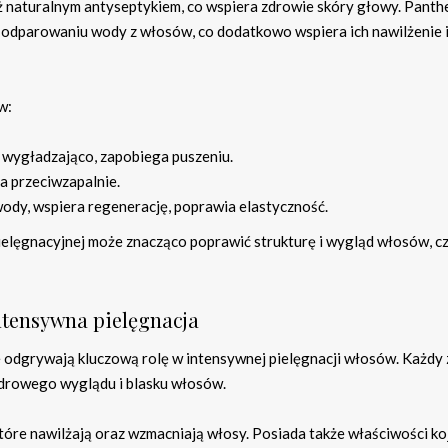
ież naturalnym antyseptykiem, co wspiera zdrowie skóry głowy. Panth
odparowaniu wody z włosów, co dodatkowo wspiera ich nawilżenie 
w:
 wygładzająco, zapobiega puszeniu.
ła przeciwzapalnie.
ody, wspiera regenerację, poprawia elastyczność.
ielęgnacyjnej może znacząco poprawić strukturę i wygląd włosów, cz
ntensywna pielęgnacja
re odgrywają kluczową rolę w intensywnej pielęgnacji włosów. Każdy 
 zdrowego wyglądu i blasku włosów.
które nawilżają oraz wzmacniają włosy. Posiada także właściwości ko