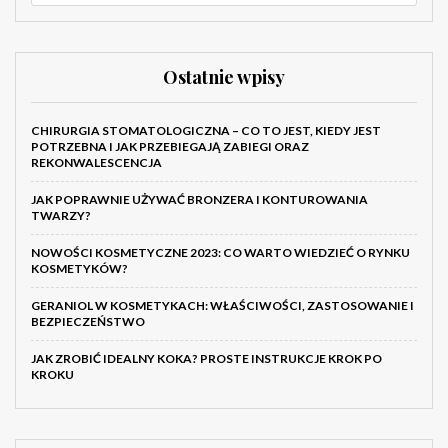
Ostatnie wpisy
CHIRURGIA STOMATOLOGICZNA – CO TO JEST, KIEDY JEST
POTRZEBNA I JAK PRZEBIEGAJĄ ZABIEGI ORAZ
REKONWALESCENCJA
JAK POPRAWNIE UŻYWAĆ BRONZERA I KONTUROWANIA
TWARZY?
NOWOŚCI KOSMETYCZNE 2023: CO WARTO WIEDZIEĆ O RYNKU
KOSMETYKÓW?
GERANIOL W KOSMETYKACH: WŁAŚCIWOŚCI, ZASTOSOWANIE I
BEZPIECZEŃSTWO
JAK ZROBIĆ IDEALNY KOKA? PROSTE INSTRUKCJE KROK PO
KROKU