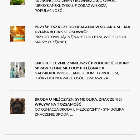
MAMONCILLO, ZNANY RÓWNIEŻ JAKO OWOC
MEKSYKAŃSKI, ZYSKUJE CORAZ WIĘKSZĄ
POPULARNOŚĆ …
PRZYŚPIESZACZE DO OPALANIA W SOLARIUM – JAK
DZIAŁAJĄ I JAK STOSOWAĆ?
PRZYGOTOWUJĄC SIĘ NA SEZON LETNI, WIELE OSÓB
MARZY O PIĘKNEJ, …
JAK SKUTECZNIE ZMNIEJSZYĆ PRODUKCJĘ SEBUM?
SPRAWDZONE METODY PIELĘGNACJI
NADMIERNE WYDZIELANIE SEBUM TO PROBLEM,
KTÓRY DOTYKA WIELE OSÓB, ZWŁASZCZA …
BRODA U MĘŻCZYZN: SYMBOLIKA, ZNACZENIE I
WPŁYW NA TOŻSAMOŚĆ
CO OZNACZA BRODA U MĘŻCZYZNY? – SYMBOLIKA I
ZNACZENIE BRODA, …