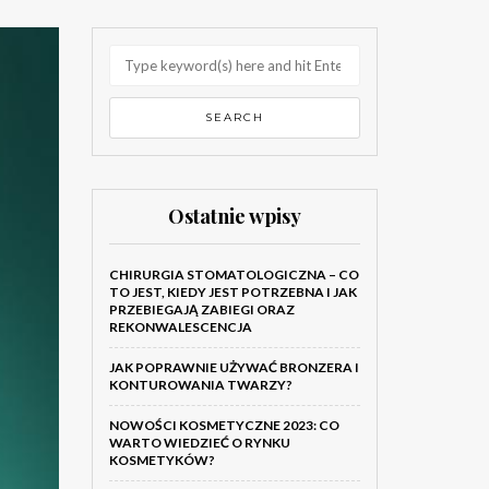
Ostatnie wpisy
CHIRURGIA STOMATOLOGICZNA – CO
TO JEST, KIEDY JEST POTRZEBNA I JAK
PRZEBIEGAJĄ ZABIEGI ORAZ
REKONWALESCENCJA
JAK POPRAWNIE UŻYWAĆ BRONZERA I
KONTUROWANIA TWARZY?
NOWOŚCI KOSMETYCZNE 2023: CO
WARTO WIEDZIEĆ O RYNKU
KOSMETYKÓW?