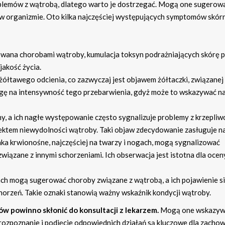
blemów z wątrobą, dlatego warto je dostrzegać. Mogą one sugerow
 w organizmie. Oto kilka najczęściej występujących symptomów skór
wana chorobami wątroby, kumulacja toksyn podrażniających skórę 
jakość życia.
ółtawego odcienia, co zazwyczaj jest objawem żółtaczki, związanej
ę na intensywność tego przebarwienia, gdyż może to wskazywać n
y, a ich nagłe występowanie często sygnalizuje problemy z krzepliw
fektem niewydolności wątroby. Taki objaw zdecydowanie zasługuje n
a krwionośne, najczęściej na twarzy i nogach, mogą sygnalizować
wiązane z innymi schorzeniami. Ich obserwacja jest istotna dla ocen
ch mogą sugerować choroby związane z wątrobą, a ich pojawienie s
horzeń. Takie oznaki stanowią ważny wskaźnik kondycji wątroby.
 powinno skłonić do konsultacji z lekarzem.
Mogą one wskazyw
ozpoznanie i podjęcie odpowiednich działań są kluczowe dla zacho