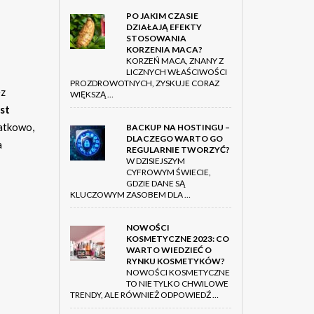
PO JAKIM CZASIE
DZIAŁAJĄ EFEKTY
STOSOWANIA
KORZENIA MACA?
KORZEŃ MACA, ZNANY Z
LICZNYCH WŁAŚCIWOŚCI
PROZDROWOTNYCH, ZYSKUJE CORAZ
ez
WIĘKSZĄ …
st
datkowo,
BACKUP NA HOSTINGU –
DLACZEGO WARTO GO
a
REGULARNIE TWORZYĆ?
W DZISIEJSZYM
CYFROWYM ŚWIECIE,
GDZIE DANE SĄ
KLUCZOWYM ZASOBEM DLA …
NOWOŚCI
KOSMETYCZNE 2023: CO
WARTO WIEDZIEĆ O
RYNKU KOSMETYKÓW?
NOWOŚCI KOSMETYCZNE
TO NIE TYLKO CHWILOWE
TRENDY, ALE RÓWNIEŻ ODPOWIEDŹ …