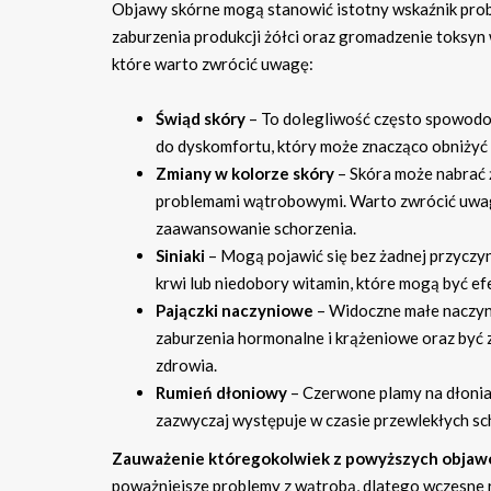
Objawy skórne mogą stanowić istotny wskaźnik pro
zaburzenia produkcji żółci oraz gromadzenie toksyn
które warto zwrócić uwagę:
Świąd skóry
– To dolegliwość często spowodo
do dyskomfortu, który może znacząco obniżyć 
Zmiany w kolorze skóry
– Skóra może nabrać ż
problemami wątrobowymi. Warto zwrócić uwag
zaawansowanie schorzenia.
Siniaki
– Mogą pojawić się bez żadnej przyczyn
krwi lub niedobory witamin, które mogą być e
Pajączki naczyniowe
– Widoczne małe naczynk
zaburzenia hormonalne i krążeniowe oraz być z
zdrowia.
Rumień dłoniowy
– Czerwone plamy na dłonia
zazwyczaj występuje w czasie przewlekłych sc
Zauważenie któregokolwiek z powyższych objawów
poważniejsze problemy z wątrobą, dlatego wczesne r