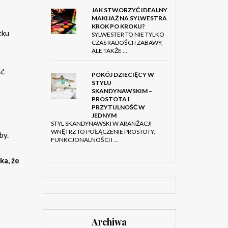
JAK STWORZYĆ IDEALNY
MAKIJAŻ NA SYLWESTRA
KROK PO KROKU?
tku
SYLWESTER TO NIE TYLKO
CZAS RADOŚCI I ZABAWY,
ALE TAKŻE …
ść
POKÓJ DZIECIĘCY W
STYLU
SKANDYNAWSKIM –
PROSTOTA I
PRZYTULNOŚĆ W
JEDNYM
STYL SKANDYNAWSKI W ARANŻACJI
WNĘTRZ TO POŁĄCZENIE PROSTOTY,
by.
FUNKCJONALNOŚCI I …
ka, że
Archiwa