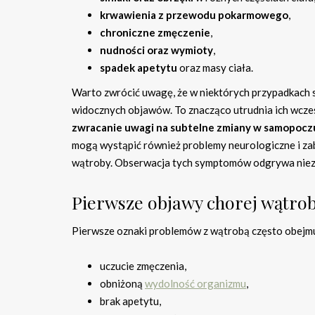
krwawienia z przewodu pokarmowego
,
chroniczne zmęczenie
,
nudności oraz wymioty
,
spadek apetytu
oraz masy ciała.
Warto zwrócić uwagę, że w niektórych przypadkach s
widocznych objawów. To znacząco utrudnia ich wcze
zwracanie uwagi na subtelne zmiany w samopocz
mogą wystąpić również problemy neurologiczne i za
wątroby. Obserwacja tych symptomów odgrywa niezw
Pierwsze objawy chorej wątrob
Pierwsze oznaki problemów z wątrobą często obejmu
uczucie zmęczenia,
obniżoną
wydolność organizmu
,
brak apetytu,