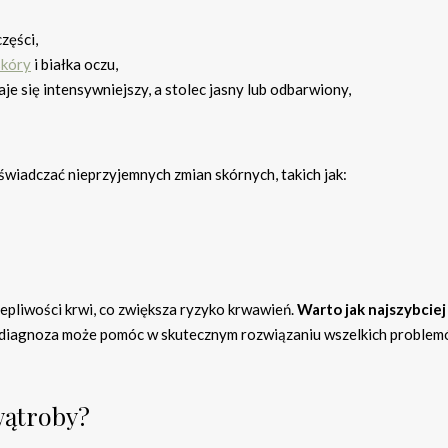
części,
skóry
i białka oczu,
aje się intensywniejszy, a stolec jasny lub odbarwiony,
iadczać nieprzyjemnych zmian skórnych, takich jak:
pliwości krwi, co zwiększa ryzyko krwawień.
Warto jak najszybciej
iagnoza może pomóc w skutecznym rozwiązaniu wszelkich proble
wątroby?