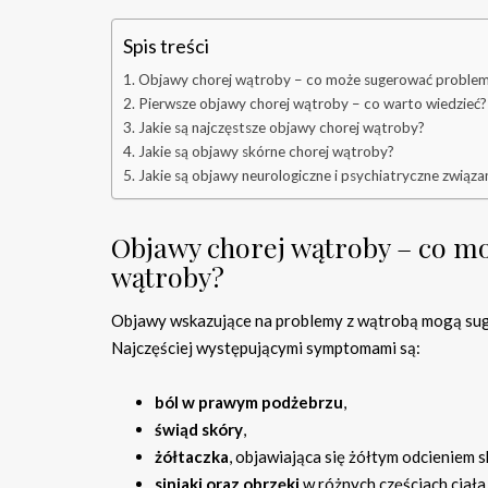
Spis treści
Objawy chorej wątroby – co może sugerować proble
Pierwsze objawy chorej wątroby – co warto wiedzieć?
Jakie są najczęstsze objawy chorej wątroby?
Jakie są objawy skórne chorej wątroby?
Jakie są objawy neurologiczne i psychiatryczne związ
Objawy chorej wątroby – co 
wątroby?
Objawy wskazujące na problemy z wątrobą mogą su
Najczęściej występującymi symptomami są:
ból w prawym podżebrzu
,
świąd skóry
,
żółtaczka
, objawiająca się żółtym odcieniem s
siniaki oraz obrzęki
w różnych częściach ciała