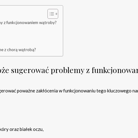
my z funkcjonowaniem wątroby?
ane z chorą wątrobą?
może sugerować problemy z funkcjonow
gerować poważne zakłócenia w funkcjonowaniu tego kluczowego na
kóry oraz białek oczu,
,