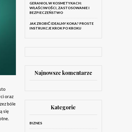
GERANIOL W KOSMETYKACH:
WŁAŚCIWOŚCI, ZASTOSOWANIE I
BEZPIECZEŃSTWO
JAK ZROBIĆ IDEALNY KOKA? PROSTE
INSTRUKCJE KROK PO KROKU
Najnowsze komentarze
sto
ci oraz
zez bóle
Kategorie
ą się
otne.
BIZNES