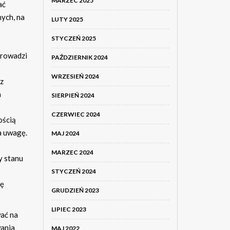
MARZEC 2025
ać
nych, na
LUTY 2025
STYCZEŃ 2025
prowadzi
PAŹDZIERNIK 2024
WRZESIEŃ 2024
 z
a
SIERPIEŃ 2024
CZERWIEC 2024
ością
a uwagę.
MAJ 2024
MARZEC 2024
y stanu
STYCZEŃ 2024
ię
GRUDZIEŃ 2023
LIPIEC 2023
ać na
wania
MAJ 2022