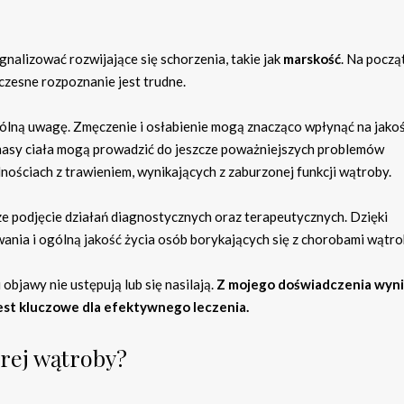
alizować rozwijające się schorzenia, takie jak
marskość
. Na począ
czesne rozpoznanie jest trudne.
gólną uwagę. Zmęczenie i osłabienie mogą znacząco wpłynąć na jako
 masy ciała mogą prowadzić do jeszcze poważniejszych problemów
ościach z trawieniem, wynikających z zaburzonej funkcji wątroby.
e podjęcie działań diagnostycznych oraz terapeutycznych. Dzięki
ania i ogólną jakość życia osób borykających się z chorobami wątro
i objawy nie ustępują lub się nasilają.
Z mojego doświadczenia wyni
est kluczowe dla efektywnego leczenia.
orej wątroby?