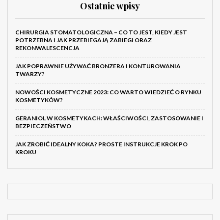
Ostatnie wpisy
CHIRURGIA STOMATOLOGICZNA – CO TO JEST, KIEDY JEST
POTRZEBNA I JAK PRZEBIEGAJĄ ZABIEGI ORAZ
REKONWALESCENCJA
JAK POPRAWNIE UŻYWAĆ BRONZERA I KONTUROWANIA
TWARZY?
NOWOŚCI KOSMETYCZNE 2023: CO WARTO WIEDZIEĆ O RYNKU
KOSMETYKÓW?
GERANIOL W KOSMETYKACH: WŁAŚCIWOŚCI, ZASTOSOWANIE I
BEZPIECZEŃSTWO
JAK ZROBIĆ IDEALNY KOKA? PROSTE INSTRUKCJE KROK PO
KROKU