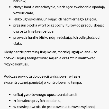
barków,
chwyć hantle w nachwycie, niech ręce swobodnie opadają
wzdłuż ciała,
lekko ugnij kolana, unikając ich nadmiernego zgięcia,
przesuń biodra w tył oraz pochyl tułów do przodu, dbając
o prostą linię kręgosłupa,
prowadz hantle blisko nóg, redukując ich odległość od
ciała.
Kiedy hantle przeminą linię kolan, mocniej ugnij kolana – to
pozwoli lepiej zaangażować mięśnie oraz zminimalizować
ryzyko kontuzji.
Podczas powrotu do pozycji wyjściowej, w fazie
ekscentrycznej, pamiętaj o kontrolowaniu tempa:
unikaj gwałtownego opuszczania hantli,
zrób wdech przy ich opadaniu,
w czasie powrotu do prostowania tułowia wykonaj