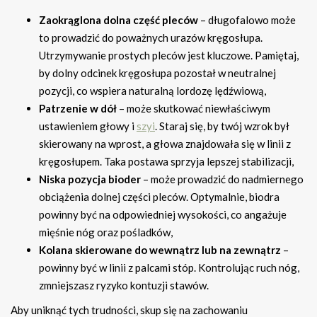
Zaokrąglona dolna część pleców
– długofalowo może
to prowadzić do poważnych urazów kręgosłupa.
Utrzymywanie prostych pleców jest kluczowe. Pamiętaj,
by dolny odcinek kręgosłupa pozostał w neutralnej
pozycji, co wspiera naturalną lordozę lędźwiową,
Patrzenie w dół
– może skutkować niewłaściwym
ustawieniem głowy i
szyi
. Staraj się, by twój wzrok był
skierowany na wprost, a głowa znajdowała się w linii z
kręgosłupem. Taka postawa sprzyja lepszej stabilizacji,
Niska pozycja bioder
– może prowadzić do nadmiernego
obciążenia dolnej części pleców. Optymalnie, biodra
powinny być na odpowiedniej wysokości, co angażuje
mięśnie nóg oraz pośladków,
Kolana skierowane do wewnątrz lub na zewnątrz
–
powinny być w linii z palcami stóp. Kontrolując ruch nóg,
zmniejszasz ryzyko kontuzji stawów.
Aby uniknąć tych trudności, skup się na zachowaniu