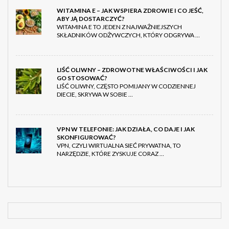
WITAMINA E – JAK WSPIERA ZDROWIE I CO JEŚĆ,
ABY JĄ DOSTARCZYĆ?
WITAMINA E TO JEDEN Z NAJWAŻNIEJSZYCH
SKŁADNIKÓW ODŻYWCZYCH, KTÓRY ODGRYWA …
LIŚĆ OLIWNY – ZDROWOTNE WŁAŚCIWOŚCI I JAK
GO STOSOWAĆ?
LIŚĆ OLIWNY, CZĘSTO POMIJANY W CODZIENNEJ
DIECIE, SKRYWA W SOBIE …
VPN W TELEFONIE: JAK DZIAŁA, CO DAJE I JAK
SKONFIGUROWAĆ?
VPN, CZYLI WIRTUALNA SIEĆ PRYWATNA, TO
NARZĘDZIE, KTÓRE ZYSKUJE CORAZ …