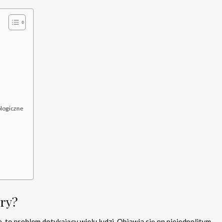
ologiczne
óry?
, to problem dotykający wielu ludzi. Objawia się on niejednolitym