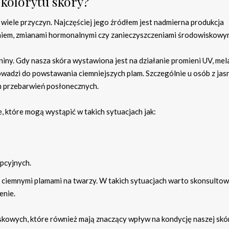
 kolorytu skóry?
wiele przyczyn. Najczęściej jego źródłem jest nadmierna produkcja
iem, zmianami hormonalnymi czy zanieczyszczeniami środowiskowym
ny. Gdy nasza skóra wystawiona jest na działanie promieni UV, me
owadzi do powstawania ciemniejszych plam. Szczególnie u osób z jas
h przebarwień posłonecznych.
 które mogą wystąpić w takich sytuacjach jak:
pcyjnych.
ię ciemnymi plamami na twarzy. W takich sytuacjach warto skonsultow
enie.
kowych, które również mają znaczący wpływ na kondycję naszej skó