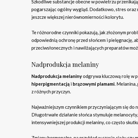
Szkodliwe substancje obecne w powietrzu przenikają
pogarszając ogólny wygląd. Dodatkowo, stres oraz n
jeszcze większej nierównomierności kolorytu.
Te różnorodne czynniki pokazują, jak złożonym prob
odpowiednią ochronę przed słońcem i pielęgnację, a
przeciwsłonecznych i nawilżających preparatów moż
Nadprodukcja melaniny
Nadprodukcja melaniny
odgrywa kluczową rolę w po
hiperpigmentacją
i
brązowymi plamami
. Melanina
z różnych przyczyn.
Najważniejszym czynnikiem przyczyniającym się do n
Długotrwałe działanie słońca stymuluje melanocyty
intensywniejszej produkcji melaniny, co często skutk
Zmiany hormonalne, na przykład w czasie ciąży czy 