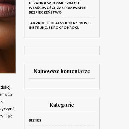
GERANIOL W KOSMETYKACH:
WŁAŚCIWOŚCI, ZASTOSOWANIE I
BEZPIECZEŃSTWO
JAK ZROBIĆ IDEALNY KOKA? PROSTE
INSTRUKCJE KROK PO KROKU
Najnowsze komentarze
dukcji
ami, co
sza
Kategorie
zyczyn i
y i jak
BIZNES