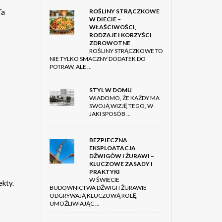
Ta
ROŚLINY STRĄCZKOWE
W DIECIE –
WŁAŚCIWOŚCI,
RODZAJE I KORZYŚCI
ZDROWOTNE
ROŚLINY STRĄCZKOWE TO
NIE TYLKO SMACZNY DODATEK DO
POTRAW, ALE …
STYL W DOMU
WIADOMO, ŻE KAŻDY MA
SWOJĄ WIZJĘ TEGO, W
JAKI SPOSÓB …
BEZPIECZNA
EKSPLOATACJA
DŹWIGÓW I ŻURAWI –
KLUCZOWE ZASADY I
PRAKTYKI
W ŚWIECIE
ekty.
BUDOWNICTWA DŹWIGI I ŻURAWIE
ODGRYWAJĄ KLUCZOWĄ ROLĘ,
UMOŻLIWIAJĄC …