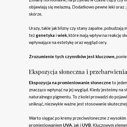
objawiają się melazmą. Dodatkowo pewne leki oraz
z
skórze.
Urazy, takie jak blizny czy stany zapalne, pobudzaj
też
genetyka
i
wiek
, które mają wpływ na reakcję s
wpływające na estetykę oraz wygląd cery.
Zrozumienie tych czynników jest kluczowe,
poniew
Ekspozycja słoneczna i przebarwieni
Ekspozycja na promieniowanie słoneczne
to jede
znacząco wpłynąć na jej wygląd. Kiedy jesteśmy na 
naturalnego pigmentu. To z kolei prowadzi do pojawi
uniknąć, niezwykle ważne jest stosowanie skuteczne
Warto sięgać po kremy przeciwsłoneczne z wysokim
promieniowaniem
UVA
, jak i
UVB
. Kluczowym eleme