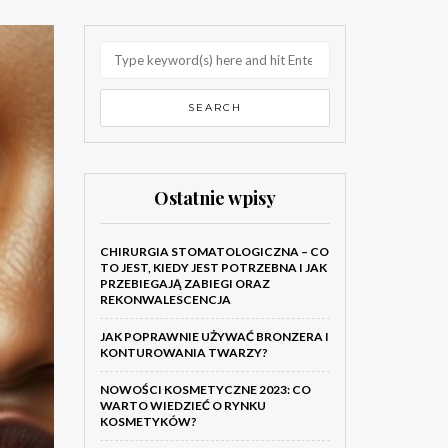
Ostatnie wpisy
CHIRURGIA STOMATOLOGICZNA – CO
TO JEST, KIEDY JEST POTRZEBNA I JAK
PRZEBIEGAJĄ ZABIEGI ORAZ
REKONWALESCENCJA
JAK POPRAWNIE UŻYWAĆ BRONZERA I
KONTUROWANIA TWARZY?
NOWOŚCI KOSMETYCZNE 2023: CO
WARTO WIEDZIEĆ O RYNKU
KOSMETYKÓW?