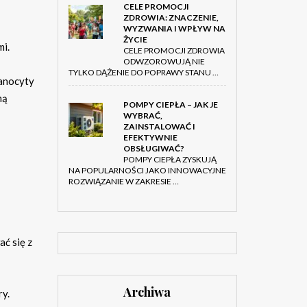
CELE PROMOCJI
ZDROWIA: ZNACZENIE,
WYZWANIA I WPŁYW NA
ŻYCIE
i.
CELE PROMOCJI ZDROWIA
ODWZOROWUJĄ NIE
TYLKO DĄŻENIE DO POPRAWY STANU …
lanocyty
ną
POMPY CIEPŁA – JAK JE
WYBRAĆ,
ZAINSTALOWAĆ I
EFEKTYWNIE
OBSŁUGIWAĆ?
POMPY CIEPŁA ZYSKUJĄ
NA POPULARNOŚCI JAKO INNOWACYJNE
ROZWIĄZANIE W ZAKRESIE …
ać się z
Archiwa
ry.