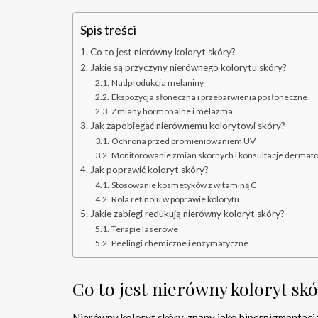
Spis treści
Co to jest nierówny koloryt skóry?
Jakie są przyczyny nierównego kolorytu skóry?
Nadprodukcja melaniny
Ekspozycja słoneczna i przebarwienia posłoneczne
Zmiany hormonalne i melazma
Jak zapobiegać nierównemu kolorytowi skóry?
Ochrona przed promieniowaniem UV
Monitorowanie zmian skórnych i konsultacje dermat
Jak poprawić koloryt skóry?
Stosowanie kosmetyków z witaminą C
Rola retinolu w poprawie kolorytu
Jakie zabiegi redukują nierówny koloryt skóry?
Terapie laserowe
Peelingi chemiczne i enzymatyczne
Co to jest nierówny koloryt sk
Nierówny koloryt skóry, znany jako hiperpigmentacja