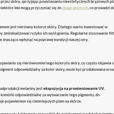
 przez skórę, sprzyjając powstawaniu nieestetycznych brązowych pl
iektóre leki mogą przyczyniać się do
zmian skórnych
, co prowadzi d
lemem jest nierówny koloryt skóry. Dlatego warto inwestować w
by zminimalizować ryzyko ich wystąpienia. Regularne stosowanie fil
e znacząco wpłynąć na poprawę kondycji naszej cery.
jawianiu się nierównomiernego kolorytu skóry, co często objawia s
, pigment odpowiedzialny za kolor skóry, może być produkowana w n
adprodukcji melaniny jest
ekspozycja na promieniowanie UV
.
, komórki odpowiedzialne za wytwarzanie tego pigmentu, do
uje pojawieniem się ciemniejszych plam na skórze.
menopauzy, także mogą prowadzić do zwiększonej produkcji melaniny 