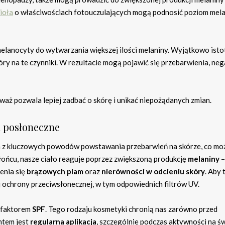
ioła
o właściwościach fotouczulających mogą podnosić poziom mel
ą melanocyty do wytwarzania większej ilości melaniny. Wyjątkowo isto
kóry na te czynniki. W rezultacie mogą pojawić się przebarwienia, ne
aż pozwala lepiej zadbać o skórę i unikać niepożądanych zmian.
a posłoneczne
n z kluczowych powodów powstawania przebarwień na skórze, co mo
słońcu, nasze ciało reaguje poprzez zwiększoną produkcję
melaniny
–
enia się
brązowych plam
oraz
nierówności w odcieniu skóry
. Aby
j ochrony przeciwsłonecznej, w tym odpowiednich filtrów UV.
 faktorem
SPF
. Tego rodzaju kosmetyki chronią nas zarówno przed
ntem jest
regularna aplikacja
, szczególnie podczas aktywności na ś