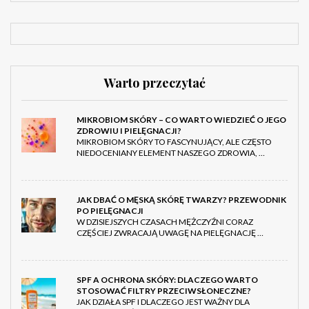
Warto przeczytać
MIKROBIOM SKÓRY – CO WARTO WIEDZIEĆ O JEGO
ZDROWIU I PIELĘGNACJI?
MIKROBIOM SKÓRY TO FASCYNUJĄCY, ALE CZĘSTO
NIEDOCENIANY ELEMENT NASZEGO ZDROWIA, …
JAK DBAĆ O MĘSKĄ SKÓRĘ TWARZY? PRZEWODNIK
PO PIELĘGNACJI
W DZISIEJSZYCH CZASACH MĘŻCZYŹNI CORAZ
CZĘŚCIEJ ZWRACAJĄ UWAGĘ NA PIELĘGNACJĘ …
SPF A OCHRONA SKÓRY: DLACZEGO WARTO
STOSOWAĆ FILTRY PRZECIWSŁONECZNE?
JAK DZIAŁA SPF I DLACZEGO JEST WAŻNY DLA