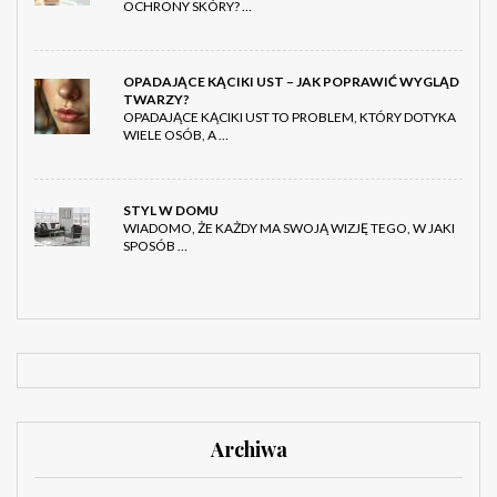
OCHRONY SKÓRY? …
OPADAJĄCE KĄCIKI UST – JAK POPRAWIĆ WYGLĄD
TWARZY?
OPADAJĄCE KĄCIKI UST TO PROBLEM, KTÓRY DOTYKA
WIELE OSÓB, A …
STYL W DOMU
WIADOMO, ŻE KAŻDY MA SWOJĄ WIZJĘ TEGO, W JAKI
SPOSÓB …
Archiwa