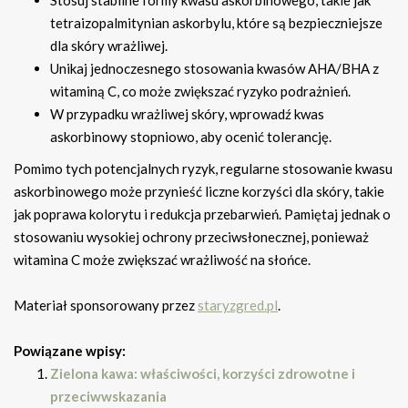
Stosuj stabilne formy kwasu askorbinowego, takie jak
tetraizopalmitynian askorbylu, które są bezpieczniejsze
dla skóry wrażliwej.
Unikaj jednoczesnego stosowania kwasów AHA/BHA z
witaminą C, co może zwiększać ryzyko podrażnień.
W przypadku wrażliwej skóry, wprowadź kwas
askorbinowy stopniowo, aby ocenić tolerancję.
Pomimo tych potencjalnych ryzyk, regularne stosowanie kwasu
askorbinowego może przynieść liczne korzyści dla skóry, takie
jak poprawa kolorytu i redukcja przebarwień. Pamiętaj jednak o
stosowaniu wysokiej ochrony przeciwsłonecznej, ponieważ
witamina C może zwiększać wrażliwość na słońce.
Materiał sponsorowany przez
staryzgred.pl
.
Powiązane wpisy:
Zielona kawa: właściwości, korzyści zdrowotne i
przeciwwskazania