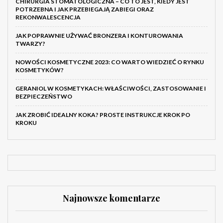
CHIRURGIA STOMATOLOGICZNA – CO TO JEST, KIEDY JEST
POTRZEBNA I JAK PRZEBIEGAJĄ ZABIEGI ORAZ
REKONWALESCENCJA
JAK POPRAWNIE UŻYWAĆ BRONZERA I KONTUROWANIA
TWARZY?
NOWOŚCI KOSMETYCZNE 2023: CO WARTO WIEDZIEĆ O RYNKU
KOSMETYKÓW?
GERANIOL W KOSMETYKACH: WŁAŚCIWOŚCI, ZASTOSOWANIE I
BEZPIECZEŃSTWO
JAK ZROBIĆ IDEALNY KOKA? PROSTE INSTRUKCJE KROK PO
KROKU
Najnowsze komentarze