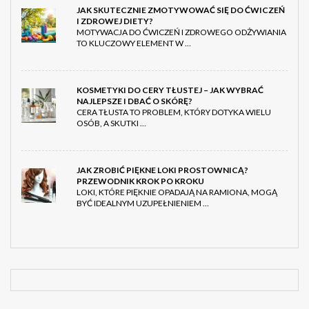
JAK SKUTECZNIE ZMOTYWOWAĆ SIĘ DO ĆWICZEŃ
I ZDROWEJ DIETY?
MOTYWACJA DO ĆWICZEŃ I ZDROWEGO ODŻYWIANIA
TO KLUCZOWY ELEMENT W …
KOSMETYKI DO CERY TŁUSTEJ – JAK WYBRAĆ
NAJLEPSZE I DBAĆ O SKÓRĘ?
CERA TŁUSTA TO PROBLEM, KTÓRY DOTYKA WIELU
OSÓB, A SKUTKI …
JAK ZROBIĆ PIĘKNE LOKI PROSTOWNICĄ?
PRZEWODNIK KROK PO KROKU
LOKI, KTÓRE PIĘKNIE OPADAJĄ NA RAMIONA, MOGĄ
BYĆ IDEALNYM UZUPEŁNIENIEM …