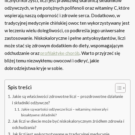
licznych korzyści, liczi jest prawdziwą skarbnicą składników
odżywczych, w tym potężnych polifenoli oraz witaminy C, które
wspierają naszą odporność i zdrowie serca. Dodatkowo, w
tradycyjnej medycynie chińskiej owoc ten wykorzystywany jest
w leczeniu wielu dolegliwości, co podkreśla jego uniwersalne
zastosowanie. Niskokaloryczne i pełne antyoksydantów, liczi
może stać się zdrowym dodatkiem do diety, wspomagającym
odchudzanie oraz
profilaktykę chorób
. Warto przyjrzeć się
bliżej temu niezwykłemu owocowi i odkryć, jakie
dobrodziejstwa kryje w sobie.
Spis treści
Jakie są właściwości zdrowotne liczi – prozdrowotne działanie
i składniki odżywcze?
Jakie są wartości odżywcze liczi – witaminy, minerały i
bioaktywne składniki?
Jak liczi w diecie może być niskokalorycznym źródłem zdrowia i
odchudzania?
Jak liczi jest wykorzystywane w tradycyjnej medycynie