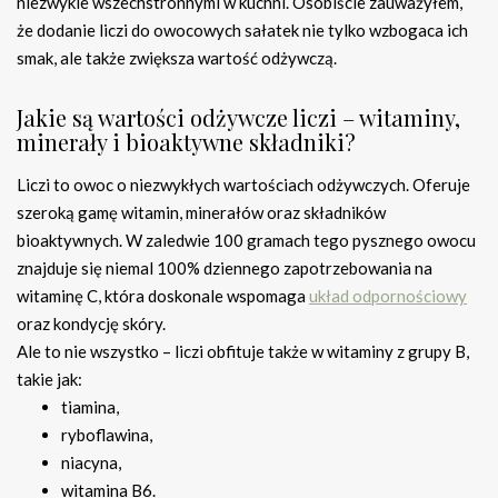
niezwykle wszechstronnymi w kuchni. Osobiście zauważyłem,
że dodanie liczi do owocowych sałatek nie tylko wzbogaca ich
smak, ale także zwiększa wartość odżywczą.
Jakie są wartości odżywcze liczi – witaminy,
minerały i bioaktywne składniki?
Liczi to owoc o niezwykłych wartościach odżywczych. Oferuje
szeroką gamę witamin, minerałów oraz składników
bioaktywnych. W zaledwie 100 gramach tego pysznego owocu
znajduje się niemal 100% dziennego zapotrzebowania na
witaminę C, która doskonale wspomaga
układ odpornościowy
oraz kondycję skóry.
Ale to nie wszystko – liczi obfituje także w witaminy z grupy B,
takie jak:
tiamina,
ryboflawina,
niacyna,
witamina B6.