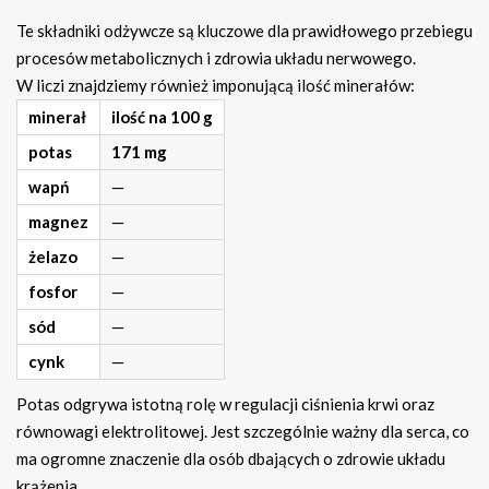
Te składniki odżywcze są kluczowe dla prawidłowego przebiegu
procesów metabolicznych i zdrowia układu nerwowego.
W liczi znajdziemy również imponującą ilość minerałów:
minerał
ilość na 100 g
potas
171 mg
wapń
—
magnez
—
żelazo
—
fosfor
—
sód
—
cynk
—
Potas odgrywa istotną rolę w regulacji ciśnienia krwi oraz
równowagi elektrolitowej. Jest szczególnie ważny dla serca, co
ma ogromne znaczenie dla osób dbających o zdrowie układu
krążenia.