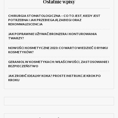
Ostatnie wpisy
CHIRURGIA STOMATOLOGICZNA – CO TO JEST, KIEDY JEST
POTRZEBNA I JAK PRZEBIEGAJĄ ZABIEGI ORAZ
REKONWALESCENCJA
JAK POPRAWNIE UŻYWAĆ BRONZERA I KONTUROWANIA
TWARZY?
NOWOŚCI KOSMETYCZNE 2023: CO WARTO WIEDZIEĆ O RYNKU
KOSMETYKÓW?
GERANIOL W KOSMETYKACH: WŁAŚCIWOŚCI, ZASTOSOWANIE I
BEZPIECZEŃSTWO
JAK ZROBIĆ IDEALNY KOKA? PROSTE INSTRUKCJE KROK PO
KROKU