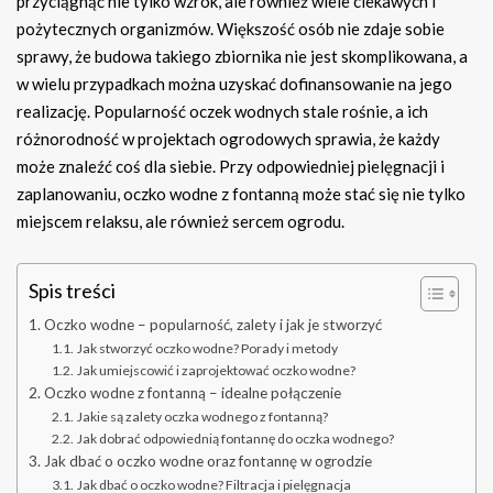
przyciągnąć nie tylko wzrok, ale również wiele ciekawych i
pożytecznych organizmów. Większość osób nie zdaje sobie
sprawy, że budowa takiego zbiornika nie jest skomplikowana, a
w wielu przypadkach można uzyskać dofinansowanie na jego
realizację. Popularność oczek wodnych stale rośnie, a ich
różnorodność w projektach ogrodowych sprawia, że każdy
może znaleźć coś dla siebie. Przy odpowiedniej pielęgnacji i
zaplanowaniu, oczko wodne z fontanną może stać się nie tylko
miejscem relaksu, ale również sercem ogrodu.
Spis treści
Oczko wodne – popularność, zalety i jak je stworzyć
Jak stworzyć oczko wodne? Porady i metody
Jak umiejscowić i zaprojektować oczko wodne?
Oczko wodne z fontanną – idealne połączenie
Jakie są zalety oczka wodnego z fontanną?
Jak dobrać odpowiednią fontannę do oczka wodnego?
Jak dbać o oczko wodne oraz fontannę w ogrodzie
Jak dbać o oczko wodne? Filtracja i pielęgnacja