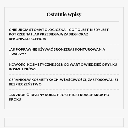
Ostatnie wpisy
CHIRURGIA STOMATOLOGICZNA – CO TO JEST, KIEDY JEST
POTRZEBNA I JAK PRZEBIEGAJĄ ZABIEGI ORAZ
REKONWALESCENCJA
JAK POPRAWNIE UŻYWAĆ BRONZERA I KONTUROWANIA
TWARZY?
NOWOŚCI KOSMETYCZNE 2023: CO WARTO WIEDZIEĆ O RYNKU
KOSMETYKÓW?
GERANIOL W KOSMETYKACH: WŁAŚCIWOŚCI, ZASTOSOWANIE I
BEZPIECZEŃSTWO
JAK ZROBIĆ IDEALNY KOKA? PROSTE INSTRUKCJE KROK PO
KROKU