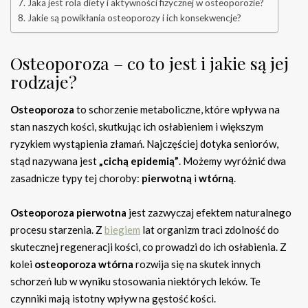
Jaka jest rola diety i aktywności fizycznej w osteoporozie?
Jakie są powikłania osteoporozy i ich konsekwencje?
Osteoporoza – co to jest i jakie są jej
rodzaje?
Osteoporoza
to schorzenie metaboliczne, które wpływa na
stan naszych kości, skutkując ich osłabieniem i większym
ryzykiem wystąpienia złamań. Najczęściej dotyka seniorów,
stąd nazywana jest
„cichą epidemią”
. Możemy wyróżnić dwa
zasadnicze typy tej choroby:
pierwotną
i
wtórną
.
Osteoporoza pierwotna
jest zazwyczaj efektem naturalnego
procesu starzenia. Z
biegiem
lat organizm traci zdolność do
skutecznej regeneracji kości, co prowadzi do ich osłabienia. Z
kolei
osteoporoza wtórna
rozwija się na skutek innych
schorzeń lub w wyniku stosowania niektórych leków. Te
czynniki mają istotny wpływ na gęstość kości.