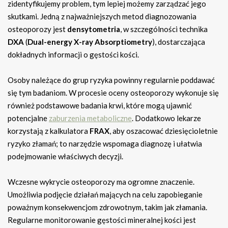
zidentyfikujemy problem, tym lepiej możemy zarządzać jego
skutkami. Jedną z najważniejszych metod diagnozowania
osteoporozy jest
densytometria
, w szczególności technika
DXA
(
Dual-energy X-ray Absorptiometry
), dostarczająca
dokładnych informacji o gęstości kości.
Osoby należące do grup ryzyka powinny regularnie poddawać
się tym badaniom. W procesie oceny osteoporozy wykonuje się
również podstawowe badania krwi, które mogą ujawnić
potencjalne
zaburzenia metaboliczne
. Dodatkowo lekarze
korzystają z kalkulatora
FRAX
, aby oszacować dziesięcioletnie
ryzyko złamań; to narzędzie wspomaga diagnozę i ułatwia
podejmowanie właściwych decyzji.
Wczesne wykrycie osteoporozy ma ogromne znaczenie.
Umożliwia podjęcie działań mających na celu zapobieganie
poważnym konsekwencjom zdrowotnym, takim jak złamania.
Regularne monitorowanie gęstości mineralnej kości jest