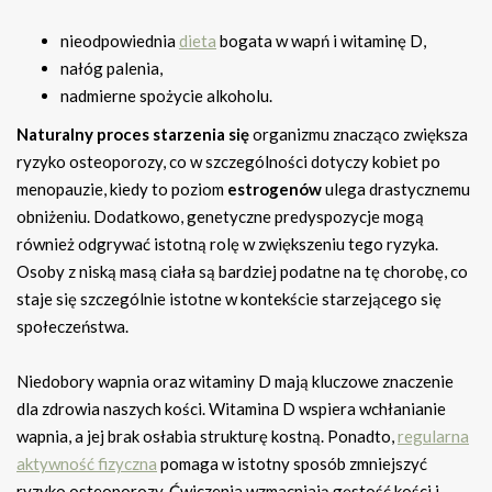
nieodpowiednia
dieta
bogata w wapń i witaminę D,
nałóg palenia,
nadmierne spożycie alkoholu.
Naturalny proces starzenia się
organizmu znacząco zwiększa
ryzyko osteoporozy, co w szczególności dotyczy kobiet po
menopauzie, kiedy to poziom
estrogenów
ulega drastycznemu
obniżeniu. Dodatkowo, genetyczne predyspozycje mogą
również odgrywać istotną rolę w zwiększeniu tego ryzyka.
Osoby z niską masą ciała są bardziej podatne na tę chorobę, co
staje się szczególnie istotne w kontekście starzejącego się
społeczeństwa.
Niedobory wapnia oraz witaminy D mają kluczowe znaczenie
dla zdrowia naszych kości. Witamina D wspiera wchłanianie
wapnia, a jej brak osłabia strukturę kostną. Ponadto,
regularna
aktywność fizyczna
pomaga w istotny sposób zmniejszyć
ryzyko osteoporozy. Ćwiczenia wzmacniają gęstość kości i