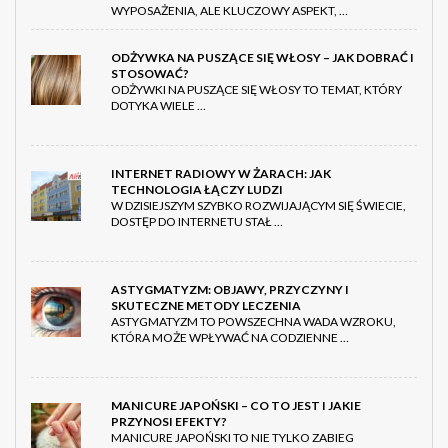
WYPOSAŻENIA, ALE KLUCZOWY ASPEKT, …
ODŻYWKA NA PUSZĄCE SIĘ WŁOSY – JAK DOBRAĆ I
STOSOWAĆ?
ODŻYWKI NA PUSZĄCE SIĘ WŁOSY TO TEMAT, KTÓRY
DOTYKA WIELE …
INTERNET RADIOWY W ŻARACH: JAK
TECHNOLOGIA ŁĄCZY LUDZI
W DZISIEJSZYM SZYBKO ROZWIJAJĄCYM SIĘ ŚWIECIE,
DOSTĘP DO INTERNETU STAŁ …
ASTYGMATYZM: OBJAWY, PRZYCZYNY I
SKUTECZNE METODY LECZENIA
ASTYGMATYZM TO POWSZECHNA WADA WZROKU,
KTÓRA MOŻE WPŁYWAĆ NA CODZIENNE …
MANICURE JAPOŃSKI – CO TO JEST I JAKIE
PRZYNOSI EFEKTY?
MANICURE JAPOŃSKI TO NIE TYLKO ZABIEG