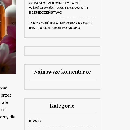
GERANIOL W KOSMETYKACH:
WŁAŚCIWOŚCI, ZASTOSOWANIE I
BEZPIECZEŃSTWO
JAK ZROBIĆ IDEALNY KOKA? PROSTE
INSTRUKCJE KROK PO KROKU
Najnowsze komentarze
czać
 przez
, ale
Kategorie
rto
czny dla
BIZNES