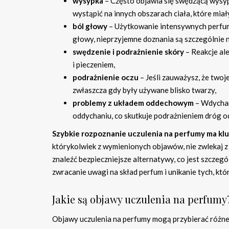
wysypka
– Często objawia się swędzącą wysypk
wystąpić na innych obszarach ciała, które mia
ból głowy
– Użytkowanie intensywnych perfum
głowy, nieprzyjemne doznania są szczególnie 
swędzenie i podrażnienie skóry
– Reakcje al
i pieczeniem,
podrażnienie oczu
– Jeśli zauważysz, że twoj
zwłaszcza gdy były używane blisko twarzy,
problemy z układem oddechowym
– Wdychan
oddychaniu, co skutkuje podrażnieniem dróg 
Szybkie rozpoznanie uczulenia na perfumy ma kl
którykolwiek z wymienionych objawów, nie zwlekaj z
znaleźć bezpieczniejsze alternatywy, co jest szczegó
zwracanie uwagi na skład perfum i unikanie tych, kt
Jakie są objawy uczulenia na perfumy
Objawy uczulenia na perfumy mogą przybierać różne 