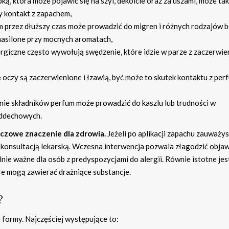
ą, która może pojawić się na szyi, dekolcie oraz za uszami, może ta
ły kontakt z zapachem,
 przez dłuższy czas może prowadzić do migren i różnych rodzajów 
nasilone przy mocnych aromatach,
ergiczne często wywołują swędzenie, które idzie w parze z zaczerwi
e oczy są zaczerwienione i łzawią, być może to skutek kontaktu z per
ie składników perfum może prowadzić do kaszlu lub trudności w
oddechowych.
uczowe znaczenie dla zdrowia.
Jeżeli po aplikacji zapachu zauważy
 konsultacją lekarską. Wczesna interwencja pozwala złagodzić obja
lnie ważne dla osób z predyspozycjami do alergii. Równie istotne jes
óre mogą zawierać drażniące substancje.
?
formy. Najczęściej występujące to: