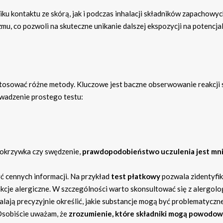
u kontaktu ze skórą, jak i podczas inhalacji składników zapachowyc
u, co pozwoli na skuteczne unikanie dalszej ekspozycji na potencja
stosować różne metody. Kluczowe jest baczne obserwowanie reakcji 
owadzenie prostego testu:
k pokrzywka czy swędzenie,
prawdopodobieństwo uczulenia jest mni
yć cennych informacji. Na przykład
test płatkowy
pozwala zidentyfi
kcje alergiczne. W szczególności warto skonsultować się z alergolo
walają precyzyjnie określić, jakie substancje mogą być problematyczne
Osobiście uważam, że
zrozumienie, które składniki mogą powodow