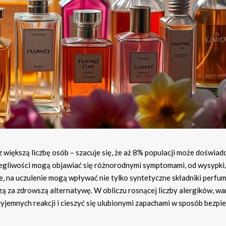
z większą liczbę osób – szacuje się, że aż 8% populacji może doświad
olegliwości mogą objawiać się różnorodnymi symptomami, od wysypki,
, na uczulenie mogą wpływać nie tylko syntetyczne składniki perfum
dzą za zdrowszą alternatywę. W obliczu rosnącej liczby alergików, wa
zyjemnych reakcji i cieszyć się ulubionymi zapachami w sposób bezpie