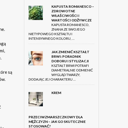
KAPUSTA ROMANESCO –
ZDROWOTNE
WŁAŚCIWOŚCI I
WARTOŚCI ODŻYWCZE
KAPUSTA ROMANESCO,
ne.
ZNANA ZE SWOJEGO
NIETYPOWEGO KSZTAŁTU I
INTENSYWNEGO KOLORU, …
mogą
mi,
JAK ZMIENIĆ KSZTAŁT
BRWI: PORADNIK
.
DOBORU I STYLIZACJI
KSZTAŁT BRWI POTRAFI
DIAMETRALNIE ODMIENIĆ
tóre są
WYGLĄD TWARZY,
ów.
DODAJĄC JEJ CHARAKTERU …
KREM
ć
PRZECIWZMARSZCZKOWY DLA
MĘŻCZYZN – JAK GO SKUTECZNIE
STOSOWAĆ?