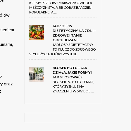
kże
KREMY PRZECIWZMARSZCZKOWE DLA
MĘŻCZYZN STAJĄ SIĘ CORAZ BARDZIEJ
POPULARNE, A …
bólów
JADŁOSPIS
enieniem
DIETETYCZNY NA 7 DNI –
ZDROWE I TANIE
ODCHUDZANIE
fumami,
JADŁOSPIS DIETETYCZNY
TO KLUCZ DO ZDROWEGO
STYLU ŻYCIA, KTÓRY ZYSKUJE …
BLOKER POTU – JAK
DZIAŁA, JAKIE FORMY I
sz
JAK STOSOWAĆ?
BLOKER POTU TO TEMAT,
wy oraz
KTÓRY ZYSKUJE NA
t
ZNACZENIU W ŚWIECIE …